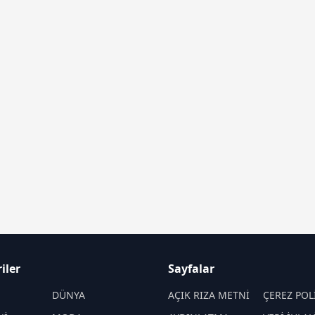
iler
Sayfalar
M
DÜNYA
AÇIK RIZA METNİ
ÇEREZ POL