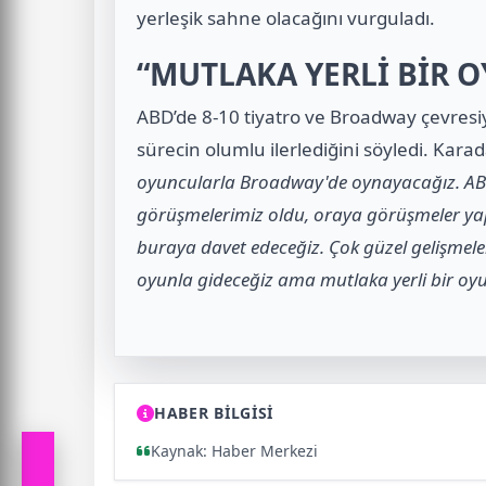
yerleşik sahne olacağını vurguladı.
“MUTLAKA YERLİ BİR 
ABD’de 8-10 tiyatro ve Broadway çevresiy
sürecin olumlu ilerlediğini söyledi. Karad
oyuncularla Broadway'de oynayacağız. ABD
görüşmelerimiz oldu, oraya görüşmeler yapm
buraya davet edeceğiz. Çok güzel gelişmeler
oyunla gideceğiz ama mutlaka yerli bir oy
HABER BİLGİSİ
Kaynak: Haber Merkezi