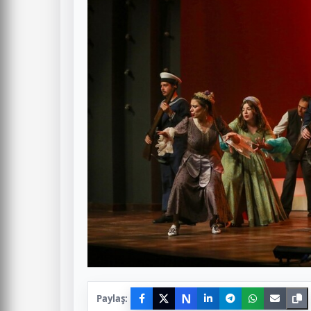
N
Paylaş: