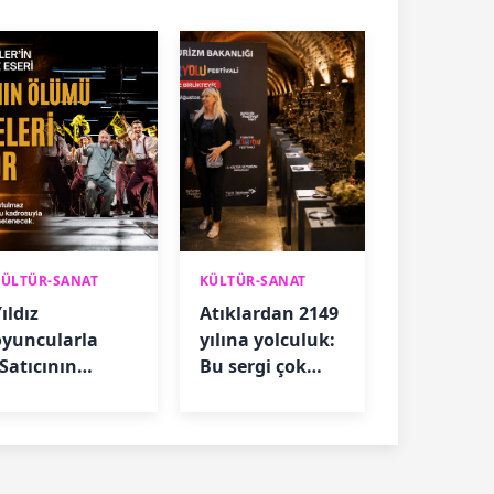
KÜLTÜR-SANAT
KÜLTÜR-SANAT
ıldız
Atıklardan 2149
oyuncularla
yılına yolculuk:
“Satıcının
Bu sergi çok
Ölümü” için geri
konuşulacak
sayım başladı