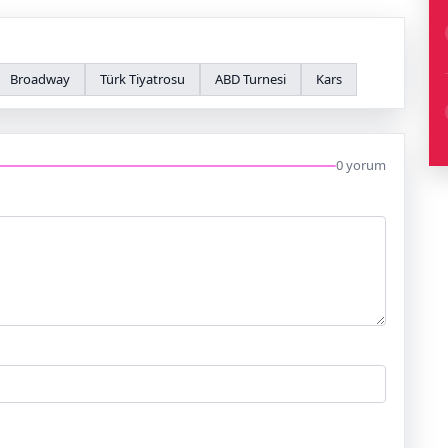
Broadway
Türk Tiyatrosu
ABD Turnesi
Kars
0 yorum