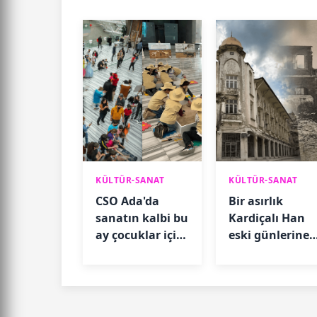
KÜLTÜR-SANAT
KÜLTÜR-SANAT
CSO Ada'da
Bir asırlık
sanatın kalbi bu
Kardiçalı Han
ay çocuklar için
eski günlerine
atacak
dönmeyi
bekliyor