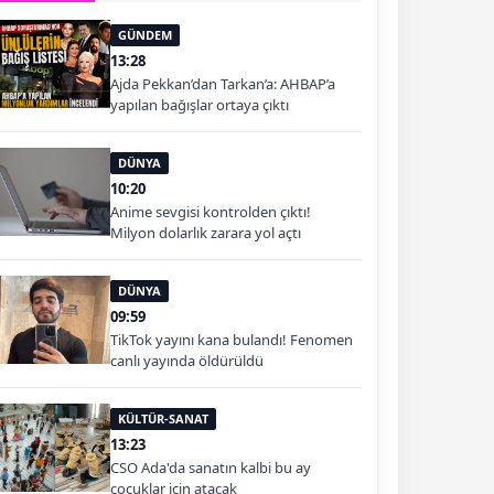
GÜNDEM
13:28
Ajda Pekkan’dan Tarkan’a: AHBAP’a
yapılan bağışlar ortaya çıktı
DÜNYA
10:20
Anime sevgisi kontrolden çıktı!
Milyon dolarlık zarara yol açtı
DÜNYA
09:59
TikTok yayını kana bulandı! Fenomen
canlı yayında öldürüldü
KÜLTÜR-SANAT
13:23
CSO Ada'da sanatın kalbi bu ay
çocuklar için atacak