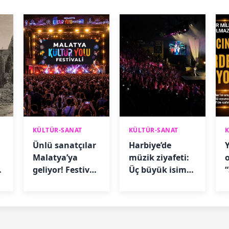
KÜLTÜR-SANAT
KÜLTÜR-SANAT
Ünlü sanatçılar
Harbiye’de
Y
Malatya’ya
müzik ziyafeti:
geliyor! Festival
Üç büyük isim
takvimi belli
sahne alacak
oldu