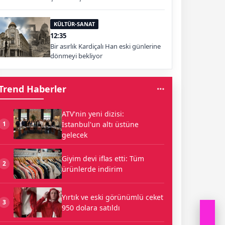
KÜLTÜR-SANAT
12:35
Bir asırlık Kardiçalı Han eski günlerine
dönmeyi bekliyor
Trend Haberler
ATV'nin yeni dizisi:
İstanbul'un altı üstüne
1
gelecek
Giyim devi iflas etti: Tüm
2
ürünlerde indirim
Yırtık ve eski görünümlü ceket
3
950 dolara satıldı