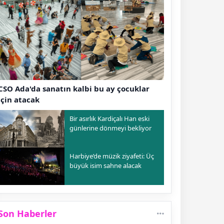
CSO Ada'da sanatın kalbi bu ay çocuklar
için atacak
Bir asırlık Kardiçalı Han eski
günlerine dönmeyi bekliyor
Harbiye’de müzik ziyafeti: Üç
büyük isim sahne alacak
Son Haberler