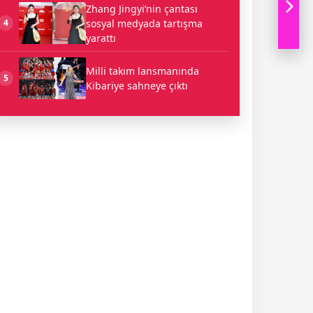
Zhang Jingyi’nin çantası
sosyal medyada tartışma
4
yarattı
Milli takım lansmanında
5
Kibariye sahneye çıktı