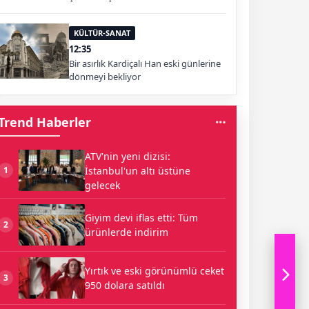
KÜLTÜR-SANAT
12:35
Bir asırlık Kardiçalı Han eski günlerine
dönmeyi bekliyor
Trend Haberler
ATV'nin yeni dizisi:
İstanbul'un altı üstüne
1
gelecek
Giyim devi iflas etti: Tüm
2
ürünlerde indirim
Yırtık ve eski görünümlü ceket
3
950 dolara satıldı