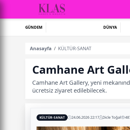
GÜNDEM
DÜNYA
Anasayfa
KÜLTÜR-SANAT
Camhane Art Galler
Camhane Art Gallery, yeni mekanında “
ücretsiz ziyaret edilebilecek.
24.06.2026 22:17
Dicle Toğal
48
KÜLTÜR-SANAT