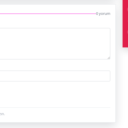
0 yorum
ın.