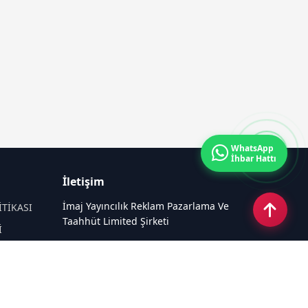
WhatsApp
İhbar Hattı
İletişim
İmaj Yayıncılık Reklam Pazarlama Ve
İTİKASI
Taahhüt Limited Şirketi
İ
Ü
Ümit Mahallesi, 2494/2 Sokak No:4
Çankaya Ankara
Email:
info@klashaber.com
Tel:
0540 220 08 08