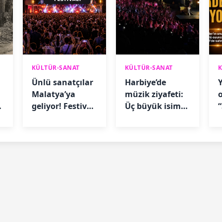
KÜLTÜR-SANAT
KÜLTÜR-SANAT
Ünlü sanatçılar
Harbiye’de
Y
Malatya’ya
müzik ziyafeti:
geliyor! Festival
Üç büyük isim
takvimi belli
sahne alacak
oldu