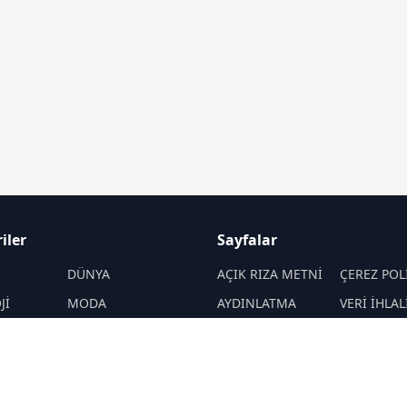
iler
Sayfalar
M
DÜNYA
AÇIK RIZA METNİ
ÇEREZ POL
Jİ
MODA
AYDINLATMA
VERİ İHLAL
METNİ
PROSEDÜR
SANAT
VERİ SAKLAMA VE
İletişim
İMHA POLİTİKASI