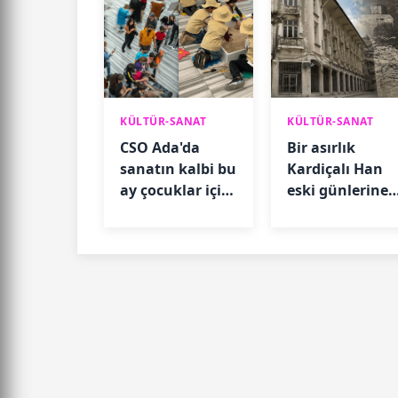
KÜLTÜR-SANAT
KÜLTÜR-SANAT
CSO Ada'da
Bir asırlık
sanatın kalbi bu
Kardiçalı Han
ay çocuklar için
eski günlerine
atacak
dönmeyi
bekliyor