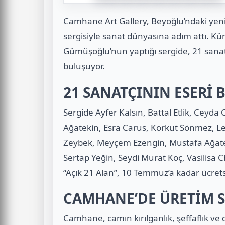
Camhane Art Gallery, Beyoğlu’ndaki yen
sergisiyle sanat dünyasına adım attı. K
Gümüşoğlu’nun yaptığı sergide, 21 sanatçın
buluşuyor.
21 SANATÇININ ESERİ 
Sergide Ayfer Kalsın, Battal Etlik, Ceyd
Ağatekin, Esra Carus, Korkut Sönmez, Le
Zeybek, Meyçem Ezengin, Mustafa Ağate
Sertap Yeğin, Seydi Murat Koç, Vasilisa Ch
“Açık 21 Alan”, 10 Temmuz’a kadar ücretsi
CAMHANE’DE ÜRETİM S
Camhane, camın kırılganlık, şeffaflık ve d