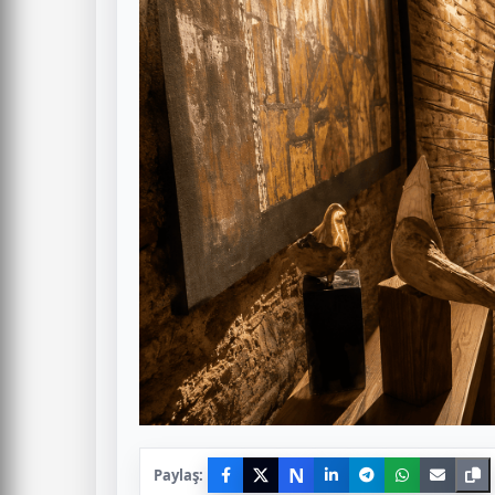
N
Paylaş: