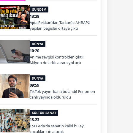
GÜNDEM
13:28
Ajda Pekkan’dan Tarkan’a: AHBAP’a
yapılan bağışlar ortaya çıktı
DÜNYA
10:20
Anime sevgisi kontrolden çıktı!
Milyon dolarlık zarara yol açtı
DÜNYA
09:59
TikTok yayını kana bulandı! Fenomen
canlı yayında öldürüldü
KÜLTÜR-SANAT
13:23
CSO Ada'da sanatın kalbi bu ay
çocuklar için atacak