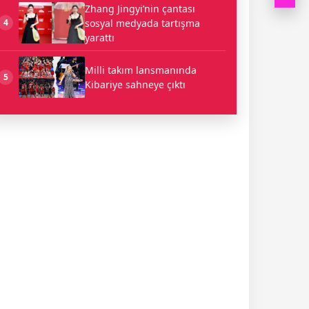
Zhang Jingyi’nin çantası
sosyal medyada tartışma
4
yarattı
Milli takım lansmanında
5
Kibariye sahneye çıktı