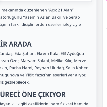
i mekanında düzenlenen “Açık 21 Alan”
üratörlüğünü Yasemin Aslan Bakiri ve Serap
ın farklı disiplinlerden eserleri izleyiciyle
BİR ARADA
a Candaş, Eda Şahan, Ekrem Kula, Elif Aydoğdu
rzan Özer, Maryam Salahi, Melike Kılıç, Merve
kin, Parisa Nami, Reyhan Uludağ, Selin Kohen,
ugunova ve Yiğit Yazıcı’nın eserleri yer alıyor.
z gezilebilecek.
ÜRECİ ÖNE ÇIKIYOR
ayanıklılık gibi özelliklerini hem fiziksel hem de