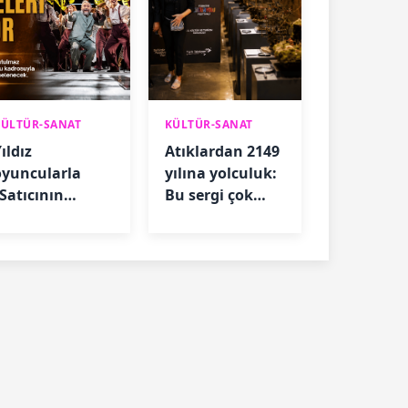
KÜLTÜR-SANAT
KÜLTÜR-SANAT
ıldız
Atıklardan 2149
oyuncularla
yılına yolculuk:
“Satıcının
Bu sergi çok
Ölümü” için geri
konuşulacak
sayım başladı