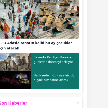
CSO Ada'da sanatın kalbi bu ay çocuklar
için atacak
Bir asırlık Kardiçalı Han eski
günlerine dönmeyi bekliyor
Harbiye’de müzik ziyafeti: Üç
büyük isim sahne alacak
Son Haberler