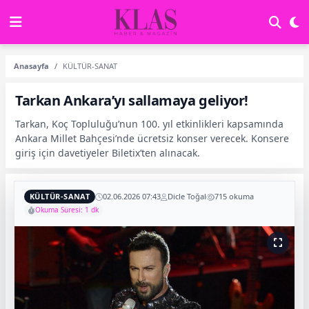
Anasayfa
KÜLTÜR-SANAT
Tarkan Ankara’yı sallamaya geliyor!
Tarkan, Koç Topluluğu’nun 100. yıl etkinlikleri kapsamında
Ankara Millet Bahçesi’nde ücretsiz konser verecek. Konsere
giriş için davetiyeler Biletix’ten alınacak.
KÜLTÜR-SANAT
02.06.2026 07:43
Dicle Toğal
715 okuma
Okuma Süresi: 1 dk