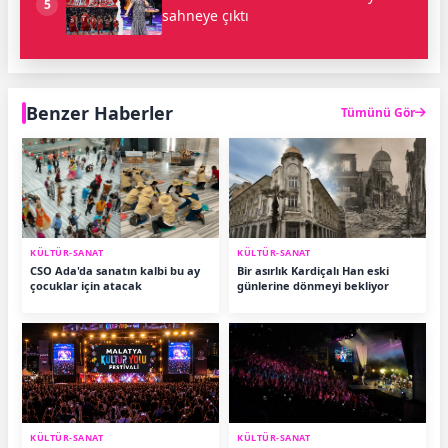
5
sahneye çıktı
Benzer Haberler
Tümünü Gör
KÜLTÜR-SANAT
KÜLTÜR-SANAT
CSO Ada'da sanatın kalbi bu ay
Bir asırlık Kardiçalı Han eski
çocuklar için atacak
günlerine dönmeyi bekliyor
KÜLTÜR-SANAT
KÜLTÜR-SANAT