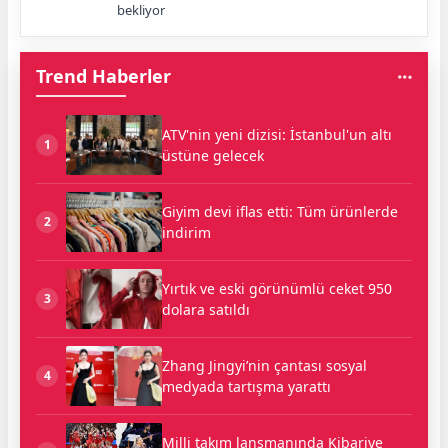
bekliyor
Trend Haberler
ATV'nin yeni dizisi: İstanbul'un altı
1
üstüne gelecek
Giyim devi iflas etti: Tüm ürünlerde
2
indirim
Yırtık ve eski görünümlü ceket 950
3
dolara satıldı
Zhang Jingyi’nin çantası sosyal
4
medyada tartışma yarattı
Milli takım lansmanında Kibariye