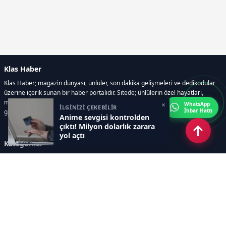
Klas Haber
Klas Haber; magazin dünyası, ünlüler, son dakika gelişmeleri ve dedikodular
üzerine içerik sunan bir haber portalıdır. Sitede; ünlülerin özel hayatları,
magazin gündemi, röportajlar, fotoğraf ve video galerileri, resmi ilanlar, e-
×
WhatsApp
İLGİNİZİ ÇEKEBİLİR
İhbar Hattı
gazete gibi geniş bir içerik yelpazesi bulunur.
Anime sevgisi kontrolden
çıktı! Milyon dolarlık zarara
yol açtı
Kategoriler
GÜNDEM
DÜNYA
ASTROLOJİ
MODA
KÜLTÜR-SANAT
Sayfalar