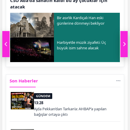
CSO Ada'da sanatın kalbi bu ay çocuklar için
atacak
Bir asırlık Kardiçalı Han eski
günlerine dönmeyi bekliyor
Harbiye’de müzik ziyafeti: Üç
büyük isim sahne alacak
Son Haberler
GÜNDEM
13:28
Ajda Pekkan’dan Tarkan’a: AHBAP’a yapılan
bağışlar ortaya çıktı