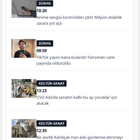
DÜNYA
10:20
Anime sevgisi kontrolden çıktı! Milyon dolarlık
zarara yol açtı
DÜNYA
09:59
TikTok yayını kana bulandı! Fenomen canlı
yayında öldürüldü
KÜLTÜR-SANAT
13:23
CSO Ada'da sanatın kalbi bu ay çocuklar için
atacak
KÜLTÜR-SANAT
12:35
Bir asırlık Kardiçalı Han eski günlerine dönmeyi