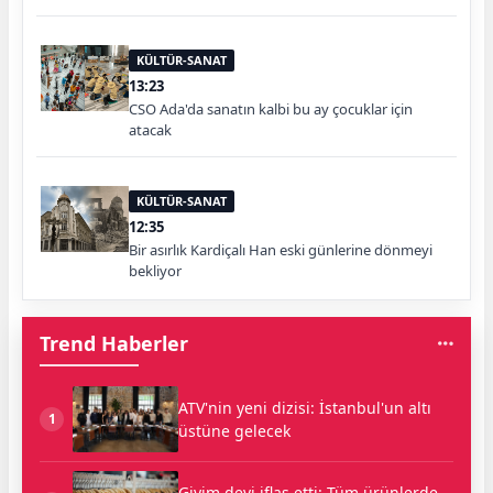
KÜLTÜR-SANAT
13:23
CSO Ada'da sanatın kalbi bu ay çocuklar için
atacak
KÜLTÜR-SANAT
12:35
Bir asırlık Kardiçalı Han eski günlerine dönmeyi
bekliyor
Trend Haberler
ATV'nin yeni dizisi: İstanbul'un altı
1
üstüne gelecek
Giyim devi iflas etti: Tüm ürünlerde