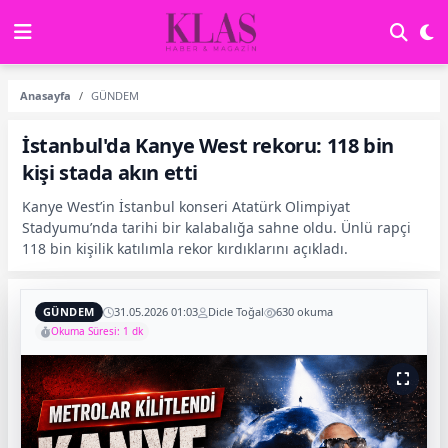
Anasayfa
GÜNDEM
İstanbul'da Kanye West rekoru: 118 bin
kişi stada akın etti
Kanye West’in İstanbul konseri Atatürk Olimpiyat
Stadyumu’nda tarihi bir kalabalığa sahne oldu. Ünlü rapçi
118 bin kişilik katılımla rekor kırdıklarını açıkladı.
GÜNDEM
31.05.2026 01:03
Dicle Toğal
630 okuma
Okuma Süresi: 1 dk