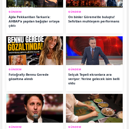
GÜNDEM
GÜNDEM
Ajda Pekkan’dan Tarkan’a:
On binler Göreme’de buluştu!
AHBAP’a yapılan bağışlar ortaya
Sefo’dan muhteşem performans
çıktı
GÜNDEM
GÜNDEM
Fotoğrafçı Bennu Gerede
Selçuk Tepeli ekranlara ara
gözaltına alındı
veriyor: Yerine gelecek isim belli
oldu
GÜNDEM
GÜNDEM