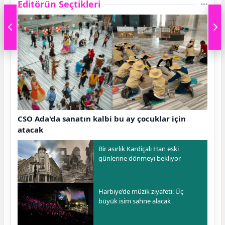
Editörün Seçtikleri
CSO Ada'da sanatın kalbi bu ay çocuklar için
atacak
Bir asırlık Kardiçalı Han eski
günlerine dönmeyi bekliyor
Harbiye’de müzik ziyafeti: Üç
büyük isim sahne alacak