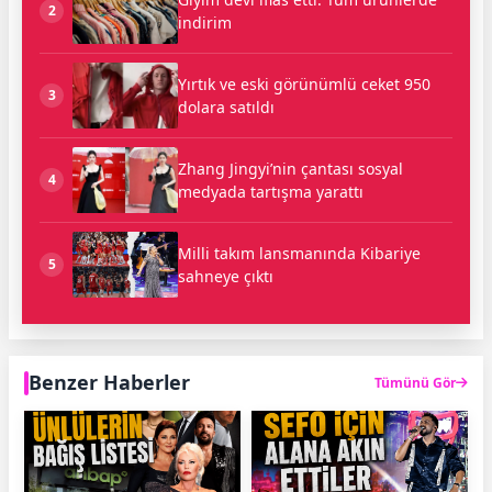
2
indirim
Yırtık ve eski görünümlü ceket 950
3
dolara satıldı
Zhang Jingyi’nin çantası sosyal
4
medyada tartışma yarattı
Milli takım lansmanında Kibariye
5
sahneye çıktı
Benzer Haberler
Tümünü Gör