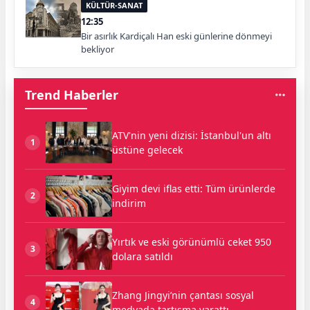
KÜLTÜR-SANAT
12:35
Bir asırlık Kardiçalı Han eski günlerine dönmeyi
bekliyor
Trend Haberler
ATV'nin yeni dizisi: İstanbul'un altı
1
üstüne gelecek
Giyim devi iflas etti: Tüm ürünlerde
2
indirim
Yırtık ve eski görünümlü ceket 950
3
dolara satıldı
Zhang Jingyi’nin çantası sosyal
4
medyada tartışma yarattı