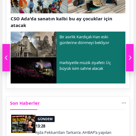
CSO Ada'da sanatın kalbi bu ay çocuklar için
atacak
Bir asırlık Kardiçalı Han eski
günlerine dönmeyi bekliyor
Harbiye’de müzik ziyafeti: Üç
büyük isim sahne alacak
Son Haberler
GÜNDEM
13:28
Ajda Pekkan’dan Tarkan’a: AHBAP’a yapılan