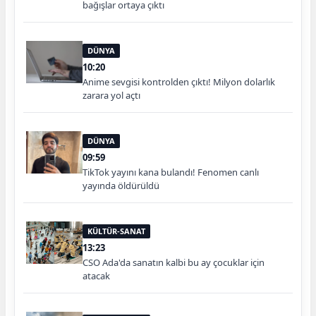
bağışlar ortaya çıktı
DÜNYA
10:20
Anime sevgisi kontrolden çıktı! Milyon dolarlık
zarara yol açtı
DÜNYA
09:59
TikTok yayını kana bulandı! Fenomen canlı
yayında öldürüldü
KÜLTÜR-SANAT
13:23
CSO Ada'da sanatın kalbi bu ay çocuklar için
atacak