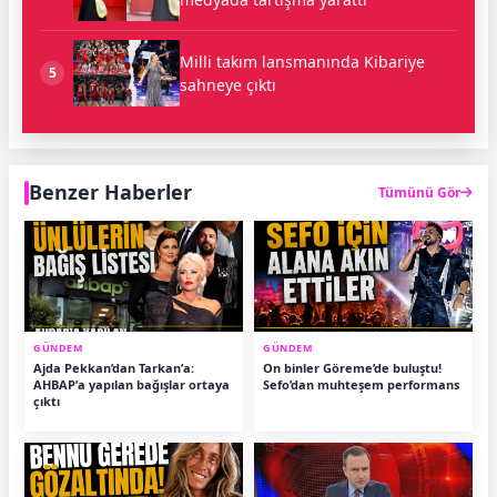
Milli takım lansmanında Kibariye
5
sahneye çıktı
Benzer Haberler
Tümünü Gör
GÜNDEM
GÜNDEM
Ajda Pekkan’dan Tarkan’a:
On binler Göreme’de buluştu!
AHBAP’a yapılan bağışlar ortaya
Sefo’dan muhteşem performans
çıktı