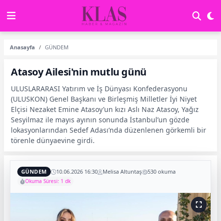
Anasayfa
GÜNDEM
Atasoy Ailesi'nin mutlu günü
ULUSLARARASI Yatırım ve İş Dünyası Konfederasyonu
(ULUSKON) Genel Başkanı ve Birleşmiş Milletler İyi Niyet
Elçisi Nezaket Emine Atasoy’un kızı Aslı Naz Atasoy, Yağız
Sesyilmaz ile mayıs ayının sonunda İstanbul’un gözde
lokasyonlarından Sedef Adası’nda düzenlenen görkemli bir
törenle dünyaevine girdi.
GÜNDEM
10.06.2026 16:30
Melisa Altuntaş
530 okuma
Okuma Süresi: 1 dk