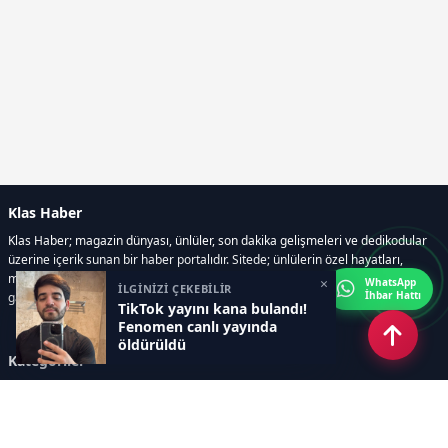
Klas Haber
Klas Haber; magazin dünyası, ünlüler, son dakika gelişmeleri ve dedikodular
üzerine içerik sunan bir haber portalıdır. Sitede; ünlülerin özel hayatları,
magazin gündemi, röportajlar, fotoğraf ve video galerileri, resmi ilanlar, e-
×
WhatsApp
İLGİNİZİ ÇEKEBİLİR
İhbar Hattı
gazete gibi geniş bir içerik yelpazesi bulunur.
TikTok yayını kana bulandı!
Fenomen canlı yayında
öldürüldü
Kategoriler
GÜNDEM
DÜNYA
ASTROLOJİ
MODA