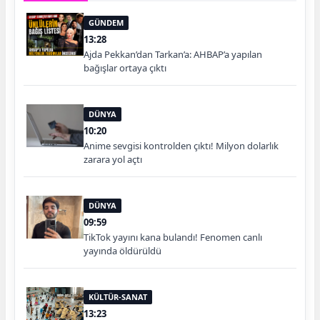
GÜNDEM
13:28
Ajda Pekkan’dan Tarkan’a: AHBAP’a yapılan
bağışlar ortaya çıktı
DÜNYA
10:20
Anime sevgisi kontrolden çıktı! Milyon dolarlık
zarara yol açtı
DÜNYA
09:59
TikTok yayını kana bulandı! Fenomen canlı
yayında öldürüldü
KÜLTÜR-SANAT
13:23