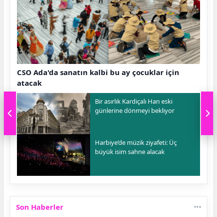
CSO Ada'da sanatın kalbi bu ay çocuklar için
atacak
Bir asırlık Kardiçalı Han eski
günlerine dönmeyi bekliyor
Harbiye’de müzik ziyafeti: Üç
büyük isim sahne alacak
Son Haberler