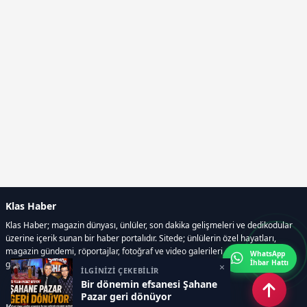
Klas Haber
Klas Haber; magazin dünyası, ünlüler, son dakika gelişmeleri ve dedikodular
üzerine içerik sunan bir haber portalıdır. Sitede; ünlülerin özel hayatları,
magazin gündemi, röportajlar, fotoğraf ve video galerileri, resmi ilanlar, e-
WhatsApp
İhbar Hattı
gazete gibi geniş bir içerik yelpazesi bulunur.
×
İLGİNİZİ ÇEKEBİLİR
Bir dönemin efsanesi Şahane
Pazar geri dönüyor