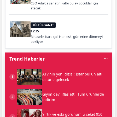
CSO Ada'da sanatın kalbi bu ay çocuklar için
atacak
KÜLTÜR-SANAT
12:35
Bir asırlık Kardiçalı Han eski günlerine dönmeyi
bekliyor
Trend Haberler
ATV'nin yeni dizisi: İstanbul'un altı
1
üstüne gelecek
Giyim devi iflas etti: Tüm ürünlerde
2
indirim
Yırtık ve eski görünümlü ceket 950
3