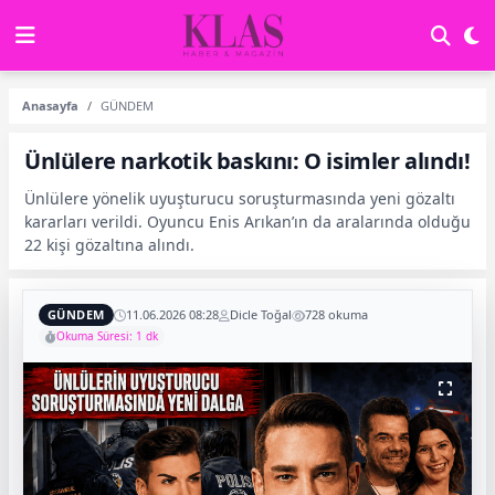
Anasayfa
GÜNDEM
Ünlülere narkotik baskını: O isimler alındı!
Ünlülere yönelik uyuşturucu soruşturmasında yeni gözaltı
kararları verildi. Oyuncu Enis Arıkan’ın da aralarında olduğu
22 kişi gözaltına alındı.
GÜNDEM
11.06.2026 08:28
Dicle Toğal
728 okuma
Okuma Süresi: 1 dk