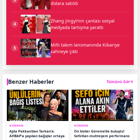
dolara satıldı
Zhang Jingyi’nin çantası sosyal
4
medyada tartışma yarattı
Milli takım lansmanında Kibariye
5
sahneye çıktı
Benzer Haberler
Tümünü Gör
GÜNDEM
GÜNDEM
Ajda Pekkan’dan Tarkan’a:
On binler Göreme’de buluştu!
AHBAP’a yapılan bağışlar ortaya
Sefo’dan muhteşem performans