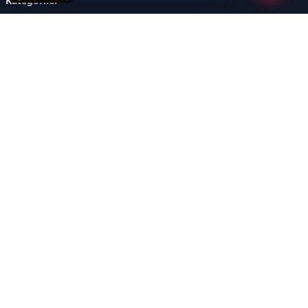
Kategoriler
GÜNDEM
DÜNYA
ASTROLOJİ
MODA
KÜLTÜR-SANAT
Sayfalar
AÇIK RIZA METNİ
ÇEREZ POLİTİKASI
AYDINLATMA METNİ
VERİ İHLALİ PROSEDÜRÜ
VERİ SAKLAMA VE İMHA
İletişim
POLİTİKASI
RSS
Sitemap
İletişim
İmaj Yayıncılık Reklam Pazarlama Ve Taahhüt Limited Şirketi
Ümit Mahallesi, 2494/2 Sokak No:4 Çankaya Ankara