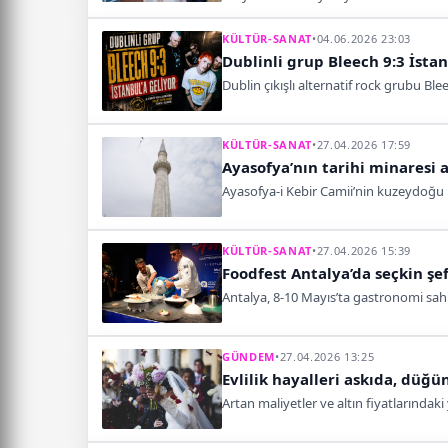
KÜLTÜR-SANAT
•
04.06.2026 23:03
Dublinli grup Bleech 9:3 İstan
Dublin çıkışlı alternatif rock grubu Bl
KÜLTÜR-SANAT
•
27.04.2026 17:59
Ayasofya’nın tarihi minaresi a
Ayasofya-i Kebir Camii’nin kuzeydoğu
KÜLTÜR-SANAT
•
27.04.2026 15:39
Foodfest Antalya’da seçkin şe
Antalya, 8-10 Mayıs’ta gastronomi sahne
GÜNDEM
•
27.04.2026 13:25
Evlilik hayalleri askıda, düğün
Artan maliyetler ve altın fiyatlarındak