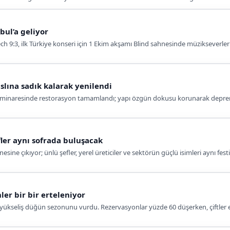
bul’a geliyor
eech 9:3, ilk Türkiye konseri için 1 Ekim akşamı Blind sahnesinde müzikseverle
slına sadık kalarak yenilendi
 minaresinde restorasyon tamamlandı; yapı özgün dokusu korunarak deprem 
fler aynı sofrada buluşacak
sine çıkıyor; ünlü şefler, yerel üreticiler ve sektörün güçlü isimleri aynı fes
ler bir bir erteleniyor
i yükseliş düğün sezonunu vurdu. Rezervasyonlar yüzde 60 düşerken, çiftler ev