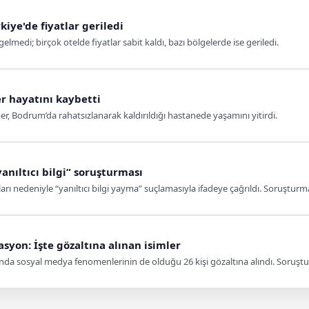
kiye'de fiyatlar geriledi
medi; birçok otelde fiyatlar sabit kaldı, bazı bölgelerde ise geriledi.
r hayatını kaybetti
r, Bodrum’da rahatsızlanarak kaldırıldığı hastanede yaşamını yitirdi.
anıltıcı bilgi” soruşturması
ı nedeniyle “yanıltıcı bilgi yayma” suçlamasıyla ifadeye çağrıldı. Soruşturm
yon: İşte gözaltına alınan isimler
nda sosyal medya fenomenlerinin de olduğu 26 kişi gözaltına alındı. Soruşt