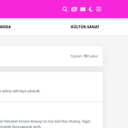
MODA
KÜLTÜR-SANAT
Toplam
10
haber
e adına sahneye çıkacak.
i Nezaket Emine Atasoy’un kızı Aslı Naz Atasoy, Yağız
örenle dünyaevine girdi.