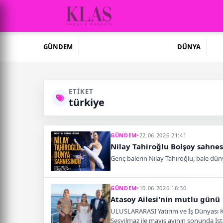
GÜNDEM
DÜNYA
ETIKET
türkiye
GÜNDEM
•
22.06.2026 21:41
Nilay Tahiroğlu Bolşoy sahnes
Genç balerin Nilay Tahiroğlu, bale dü
GÜNDEM
•
10.06.2026 16:30
Atasoy Ailesi'nin mutlu günü
ULUSLARARASI Yatırım ve İş Dünyası Ko
Sesyilmaz ile mayıs ayının sonunda İs