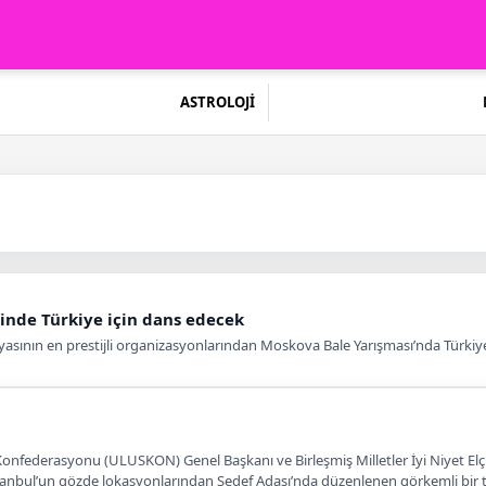
ASTROLOJİ
inde Türkiye için dans edecek
nyasının en prestijli organizasyonlarından Moskova Bale Yarışması’nda Türkiy
nfederasyonu (ULUSKON) Genel Başkanı ve Birleşmiş Milletler İyi Niyet Elçis
tanbul’un gözde lokasyonlarından Sedef Adası’nda düzenlenen görkemli bir t