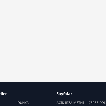
iler
Sayfalar
M
DÜNYA
AÇIK RIZA METNİ
ÇEREZ POL