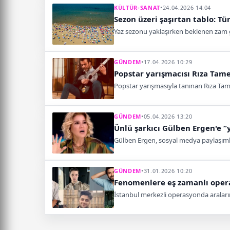
KÜLTÜR-SANAT
•
24.04.2026 14:04
Sezon üzeri şaşırtan tablo: Tür
Yaz sezonu yaklaşırken beklenen zam gel
GÜNDEM
•
17.04.2026 10:29
Popstar yarışmacısı Rıza Tame
Popstar yarışmasıyla tanınan Rıza Tame
GÜNDEM
•
05.04.2026 13:20
Ünlü şarkıcı Gülben Ergen'e “y
Gülben Ergen, sosyal medya paylaşımlar
GÜNDEM
•
31.01.2026 10:20
Fenomenlere eş zamanlı operas
İstanbul merkezli operasyonda araları