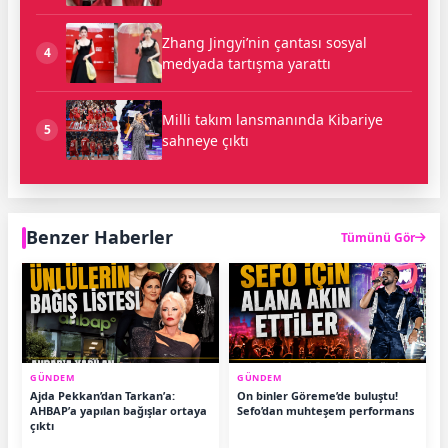
Zhang Jingyi’nin çantası sosyal
4
medyada tartışma yarattı
Milli takım lansmanında Kibariye
5
sahneye çıktı
Benzer Haberler
Tümünü Gör
GÜNDEM
GÜNDEM
Ajda Pekkan’dan Tarkan’a:
On binler Göreme’de buluştu!
AHBAP’a yapılan bağışlar ortaya
Sefo’dan muhteşem performans
çıktı