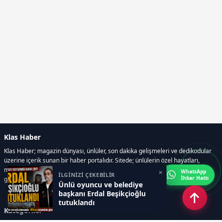
Klas Haber
Klas Haber; magazin dünyası, ünlüler, son dakika gelişmeleri ve dedikodular
üzerine içerik sunan bir haber portalıdır. Sitede; ünlülerin özel hayatları,
magazin gündemi, röportajlar, fotoğraf ve video galerileri, resmi ilanlar, e-
×
WhatsApp
İLGİNİZİ ÇEKEBİLİR
İhbar Hattı
gazete gibi geniş bir içerik yelpazesi bulunur.
Ünlü oyuncu ve belediye
başkanı Erdal Beşikçioğlu
tutuklandı
Kategoriler