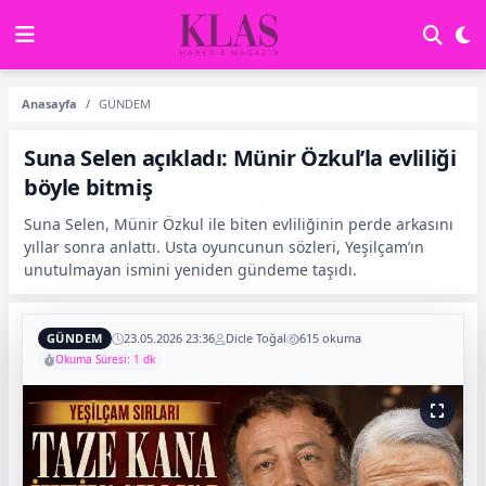
Anasayfa
GÜNDEM
Suna Selen açıkladı: Münir Özkul’la evliliği
böyle bitmiş
Suna Selen, Münir Özkul ile biten evliliğinin perde arkasını
yıllar sonra anlattı. Usta oyuncunun sözleri, Yeşilçam’ın
unutulmayan ismini yeniden gündeme taşıdı.
GÜNDEM
23.05.2026 23:36
Dicle Toğal
615 okuma
Okuma Süresi: 1 dk