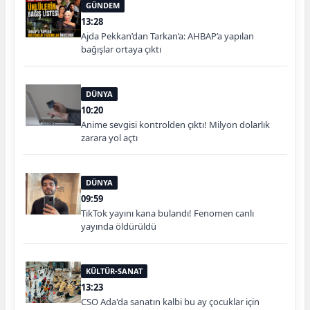
GÜNDEM
13:28
Ajda Pekkan’dan Tarkan’a: AHBAP’a yapılan
bağışlar ortaya çıktı
DÜNYA
10:20
Anime sevgisi kontrolden çıktı! Milyon dolarlık
zarara yol açtı
DÜNYA
09:59
TikTok yayını kana bulandı! Fenomen canlı
yayında öldürüldü
KÜLTÜR-SANAT
13:23
CSO Ada'da sanatın kalbi bu ay çocuklar için