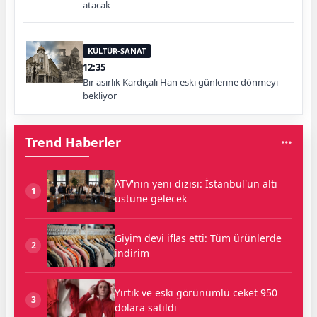
atacak
KÜLTÜR-SANAT
12:35
Bir asırlık Kardiçalı Han eski günlerine dönmeyi
bekliyor
Trend Haberler
ATV'nin yeni dizisi: İstanbul'un altı
1
üstüne gelecek
Giyim devi iflas etti: Tüm ürünlerde
2
indirim
Yırtık ve eski görünümlü ceket 950
3
dolara satıldı