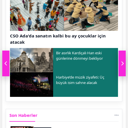
CSO Ada'da sanatın kalbi bu ay çocuklar için
atacak
Bir asırlık Kardiçalı Han eski
günlerine dönmeyi bekliyor
Harbiye’de müzik ziyafeti: Üç
büyük isim sahne alacak
Son Haberler