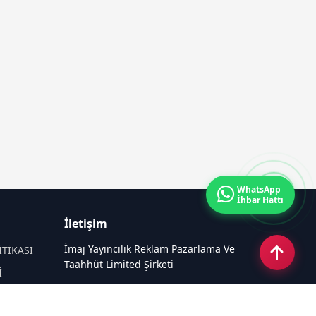
WhatsApp
İhbar Hattı
İletişim
İmaj Yayıncılık Reklam Pazarlama Ve
İTİKASI
Taahhüt Limited Şirketi
İ
Ü
Ümit Mahallesi, 2494/2 Sokak No:4
Çankaya Ankara