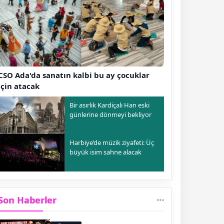
CSO Ada'da sanatın kalbi bu ay çocuklar
için atacak
Bir asırlık Kardiçalı Han eski
günlerine dönmeyi bekliyor
Harbiye’de müzik ziyafeti: Üç
büyük isim sahne alacak
Son Haberler