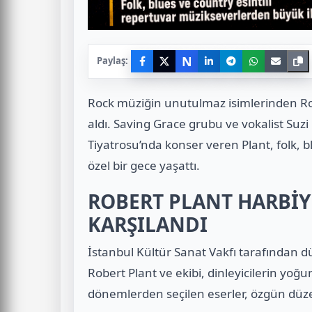
N
Paylaş:
Rock müziğin unutulmaz isimlerinden Rob
aldı. Saving Grace grubu ve vokalist Suz
Tiyatrosu’nda konser veren Plant, folk, bl
özel bir gece yaşattı.
ROBERT PLANT HARBİY
KARŞILANDI
İstanbul Kültür Sanat Vakfı tarafından 
Robert Plant ve ekibi, dinleyicilerin yoğun
dönemlerden seçilen eserler, özgün düz