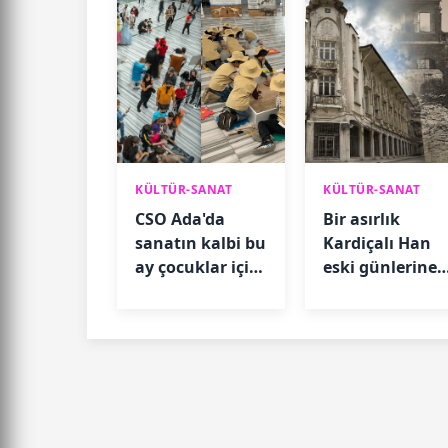
KÜLTÜR-SANAT
KÜLTÜR-SANAT
CSO Ada'da
Bir asırlık
sanatın kalbi bu
Kardiçalı Han
ay çocuklar için
eski günlerine
atacak
dönmeyi
bekliyor