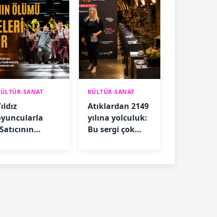
KÜLTÜR-SANAT
KÜLTÜR-SANAT
ıldız
Atıklardan 2149
oyuncularla
yılına yolculuk:
“Satıcının
Bu sergi çok
Ölümü” için geri
konuşulacak
sayım başladı