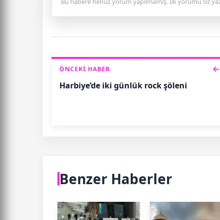
Bu habere henüz yorum yapılmamış. İlk yorumu siz yaz
ÖNCEKI HABER
Harbiye’de iki günlük rock şöleni
Benzer Haberler