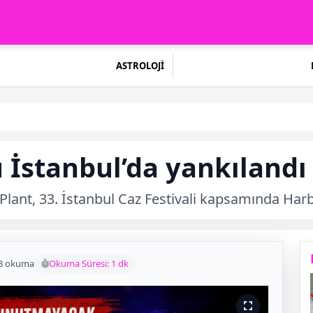
ASTROLOJİ
 İstanbul’da yankılandı
 Plant, 33. İstanbul Caz Festivali kapsamında Har
8 okuma
Okuma Süresi: 1 dk