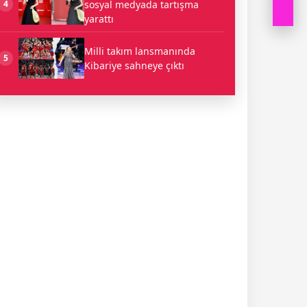
sosyal medyada tartışma
4
yarattı
Milli takım lansmanında
5
Kibariye sahneye çıktı