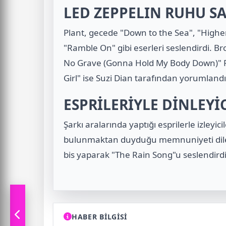
LED ZEPPELIN RUHU S
Plant, gecede "Down to the Sea", "Higher 
"Ramble On" gibi eserleri seslendirdi. Bro
No Grave (Gonna Hold My Body Down)" Pl
Girl" ise Suzi Dian tarafından yorumlandı
ESPRİLERİYLE DİNLEY
Şarkı aralarında yaptığı esprilerle izleyic
bulunmaktan duyduğu memnuniyeti dile 
bis yaparak "The Rain Song"u seslendirdi
HABER BİLGİSİ