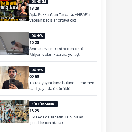
GÜNDEM
13:28
Ajda Pekkan’dan Tarkan’a: AHBAP’a
yapılan bağışlar ortaya çıktı
DÜNYA
10:20
Anime sevgisi kontrolden çıktı!
Milyon dolarlık zarara yol açtı
DÜNYA
09:59
TikTok yayını kana bulandı! Fenomen
canlı yayında öldürüldü
KÜLTÜR-SANAT
13:23
CSO Ada'da sanatın kalbi bu ay
çocuklar için atacak