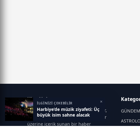
Klas Haber
Kategor
×
İLGİNİZİ ÇEKEBİLİR
Harbiye’de müzik ziyafeti: Üç
Klas Haber; magazin dünyası, ünlüler,
GÜNDE
büyük isim sahne alacak
son dakika gelişmeleri ve dedikodular
ASTROLO
üzerine içerik sunan bir haber
portalıdır. Sitede; ünlülerin özel
KÜLTÜR-
hayatları, magazin gündemi,