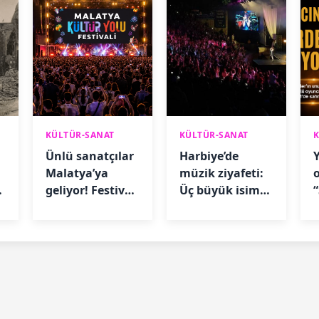
KÜLTÜR-SANAT
KÜLTÜR-SANAT
Ünlü sanatçılar
Harbiye’de
Y
Malatya’ya
müzik ziyafeti:
geliyor! Festival
Üç büyük isim
takvimi belli
sahne alacak
oldu