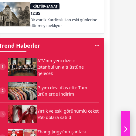
KÜLTÜR-SANAT
12:35
Bir asırlık Kardiçalı Han eski günlerine
dönmeyi bekliyor
Trend Haberler
ATV'nin yeni dizisi:
İstanbul'un altı üstüne
1
gelecek
Giyim devi iflas etti: Tüm
2
ürünlerde indirim
Yırtık ve eski görünümlü ceket
3
950 dolara satıldı
Zhang Jingyi’nin çantası