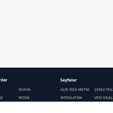
iler
Sayfalar
M
DÜNYA
AÇIK RIZA METNİ
ÇEREZ POL
Jİ
MODA
AYDINLATMA
VERİ İHLAL
METNİ
PROSEDÜR
SANAT
VERİ SAKLAMA VE
İletişim