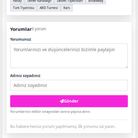
Hatay
Tamer Karadağlı
Devlet Tiyatroları
Broadway
Türk Tiyatrosu
ABD Turnesi
Kars
Yorumlar
0 yorum
Yorumunuz
Adınız soyadınız
Gönder
Yorumlarınız editör onayından sonra yayına alınır.
Bu habere henüz yorum yapılmamış. İlk yorumu siz yazın.