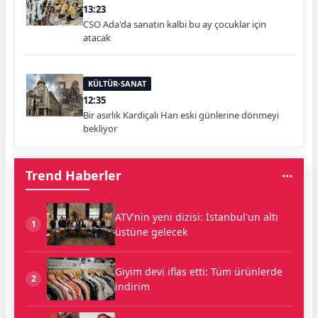
13:23
CSO Ada'da sanatın kalbi bu ay çocuklar için
atacak
KÜLTÜR-SANAT
12:35
Bir asırlık Kardiçalı Han eski günlerine dönmeyi
bekliyor
Trend Haberler
ATV'nin yeni dizisi: İstanbul'un altı
1
üstüne gelecek
Giyim devi iflas etti: Tüm ürünlerde
2
indirim