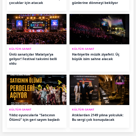
çocuklar için atacak
günlerine dönmeyi bekliyor
KÜLTÜR-SANAT
KÜLTÜR-SANAT
Ünlü sanatçılar Malatya’ya
Harbiye’de müzik ziyafeti: Üç
geliyor! Festival takvimi belli
büyük isim sahne alacak
oldu
KÜLTÜR-SANAT
KÜLTÜR-SANAT
Yıldız oyuncularla “Satıcının
Atıklardan 2149 yılına yolculuk:
Ölümü” için geri sayım başladı
Bu sergi çok konuşulacak