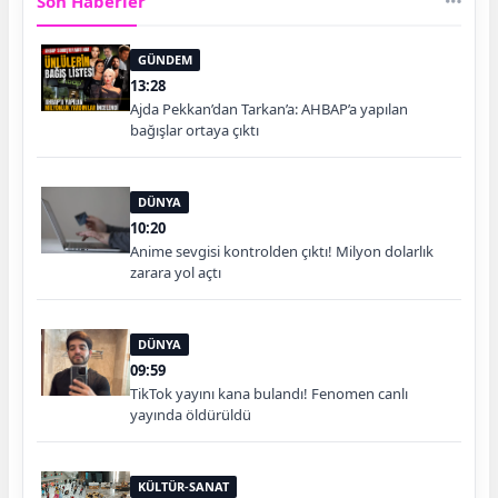
Son Haberler
GÜNDEM
13:28
Ajda Pekkan’dan Tarkan’a: AHBAP’a yapılan
bağışlar ortaya çıktı
DÜNYA
10:20
Anime sevgisi kontrolden çıktı! Milyon dolarlık
zarara yol açtı
DÜNYA
09:59
TikTok yayını kana bulandı! Fenomen canlı
yayında öldürüldü
KÜLTÜR-SANAT