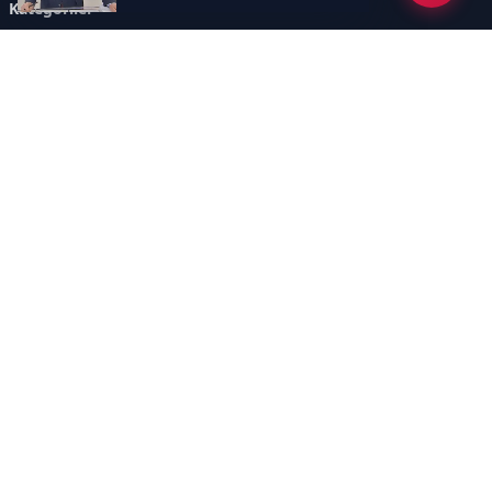
Kategoriler
GÜNDEM
DÜNYA
ASTROLOJİ
MODA
KÜLTÜR-SANAT
Sayfalar
AÇIK RIZA METNİ
ÇEREZ POLİTİKASI
AYDINLATMA METNİ
VERİ İHLALİ PROSEDÜRÜ
VERİ SAKLAMA VE İMHA
İletişim
POLİTİKASI
RSS
Sitemap
İletişim
İmaj Yayıncılık Reklam Pazarlama Ve Taahhüt Limited Şirketi