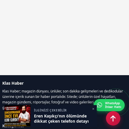
Klas Haber
Klas Haber; magazin dünyası, ünlüler, son dakika gelişmeleri ve dedikodular
üzerine içerik sunan bir haber portalıdır. Sitede; ünlülerin özel hayatları,
magazin gündemi, röportajlar, fotoğraf ve video galerileri, resmi ilanlar, e-
WhatsApp
İhbar Hattı
gazete gibi geniş bir içerik yelpazesi bulunur.
×
İLGİNİZİ ÇEKEBİLİR
Eren Kaşıkçı’nın ölümünde
dikkat çeken telefon detayı
Kategoriler