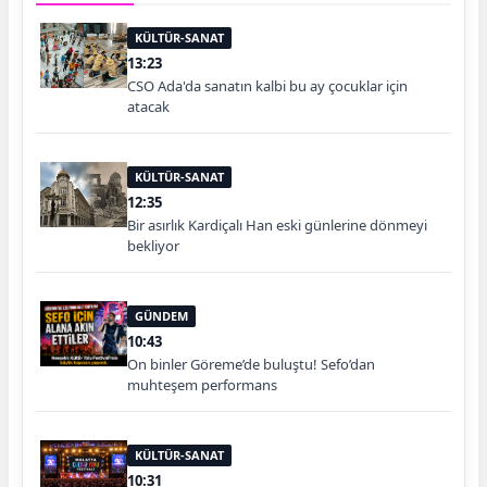
KÜLTÜR-SANAT
13:23
CSO Ada'da sanatın kalbi bu ay çocuklar için
atacak
KÜLTÜR-SANAT
12:35
Bir asırlık Kardiçalı Han eski günlerine dönmeyi
bekliyor
GÜNDEM
10:43
On binler Göreme’de buluştu! Sefo’dan
muhteşem performans
KÜLTÜR-SANAT
10:31