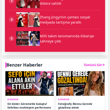
3
dolara satıldı
Zhang Jingyi’nin çantası sosyal
4
medyada tartışma yarattı
Milli takım lansmanında Kibariye
5
sahneye çıktı
Benzer Haberler
Tümünü Gör
GÜNDEM
GÜNDEM
On binler Göreme’de buluştu!
Fotoğrafçı Bennu Gerede
Sefo’dan muhteşem performans
gözaltına alındı