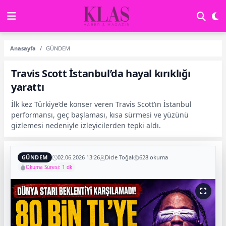
Anasayfa
GÜNDEM
Travis Scott İstanbul’da hayal kırıklığı
yarattı
İlk kez Türkiye’de konser veren Travis Scott’ın İstanbul
performansı, geç başlaması, kısa sürmesi ve yüzünü
gizlemesi nedeniyle izleyicilerden tepki aldı.
GÜNDEM
02.06.2026 13:26
Dicle Toğal
628 okuma
Okuma Süresi: 1 dk