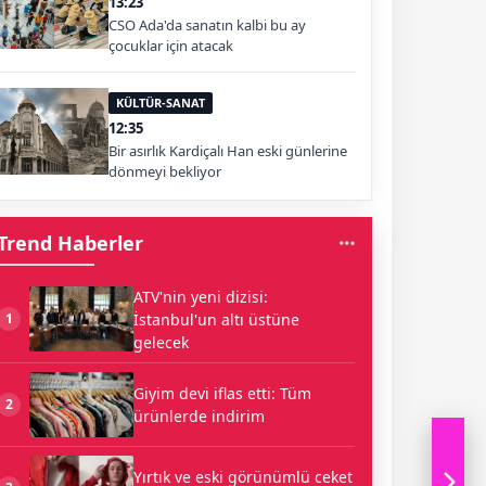
13:23
CSO Ada'da sanatın kalbi bu ay
çocuklar için atacak
KÜLTÜR-SANAT
12:35
Bir asırlık Kardiçalı Han eski günlerine
dönmeyi bekliyor
Trend Haberler
ATV'nin yeni dizisi:
İstanbul'un altı üstüne
1
gelecek
Giyim devi iflas etti: Tüm
2
ürünlerde indirim
Yırtık ve eski görünümlü ceket