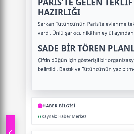
PARİS’TE GELEN TEKLİ
HAZIRLIĞI
Serkan Tütüncü’nün Paris’te evlenme tekli
verdi. Ünlü şarkıcı, nikâhın eylül ayında
SADE BİR TÖREN PLAN
Çiftin düğün için gösterişli bir organizas
belirtildi. Bastık ve Tütüncü’nün yaz bi
HABER BİLGİSİ
Kaynak: Haber Merkezi