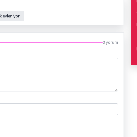
k evleniyor
0 yorum