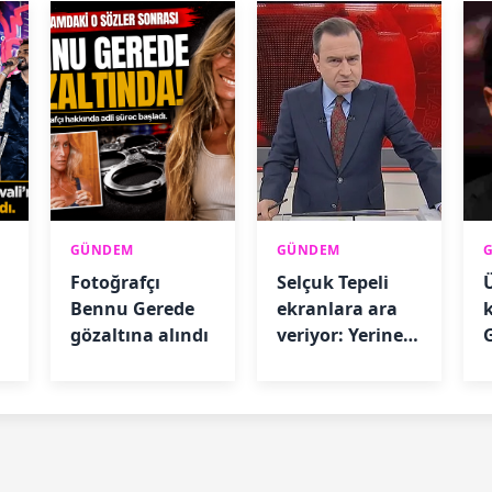
GÜNDEM
GÜNDEM
Fotoğrafçı
Selçuk Tepeli
Bennu Gerede
ekranlara ara
gözaltına alındı
veriyor: Yerine
G
gelecek isim
belli oldu