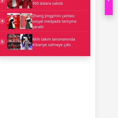
3
950 dolara satıldı
Zhang Jingyi’nin çantası
sosyal medyada tartışma
4
yarattı
Milli takım lansmanında
5
Kibariye sahneye çıktı