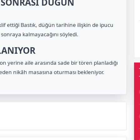
F SONRASI DÜĞÜN
f ettiği Bastık, düğün tarihine ilişkin de ipucu
n sonraya kalmayacağını söyledi.
LANIYOR
yon yerine aile arasında sade bir tören planladığı
tmeden nikâh masasına oturması bekleniyor.