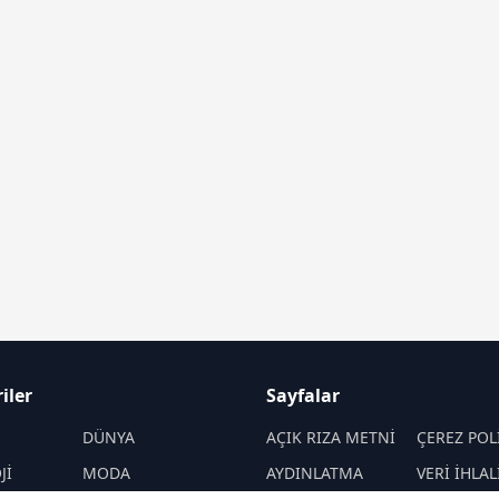
iler
Sayfalar
M
DÜNYA
AÇIK RIZA METNİ
ÇEREZ POL
Jİ
MODA
AYDINLATMA
VERİ İHLAL