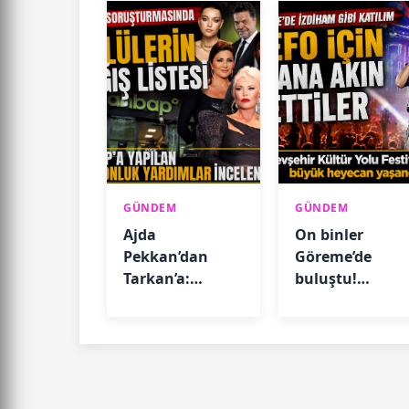
GÜNDEM
GÜNDEM
Ajda
On binler
Pekkan’dan
Göreme’de
Tarkan’a:
buluştu!
AHBAP’a yapılan
Sefo’dan
bağışlar ortaya
muhteşem
çıktı
performans