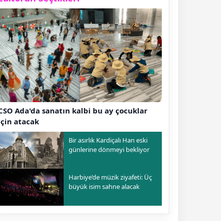
CSO Ada'da sanatın kalbi bu ay çocuklar
için atacak
Bir asırlık Kardiçalı Han eski
günlerine dönmeyi bekliyor
Harbiye’de müzik ziyafeti: Üç
büyük isim sahne alacak