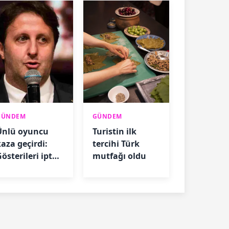
GÜNDEM
GÜNDEM
Ünlü oyuncu
Turistin ilk
kaza geçirdi:
tercihi Türk
österileri iptal
mutfağı oldu
oldu