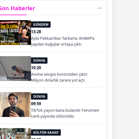
Son Haberler
GÜNDEM
13:28
Ajda Pekkan’dan Tarkan’a: AHBAP’a
yapılan bağışlar ortaya çıktı
DÜNYA
10:20
Anime sevgisi kontrolden çıktı!
Milyon dolarlık zarara yol açtı
DÜNYA
09:59
TikTok yayını kana bulandı! Fenomen
canlı yayında öldürüldü
KÜLTÜR-SANAT