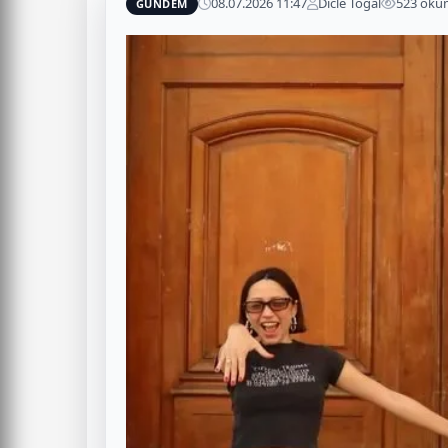
08.07.2026 11:47
Dicle Toğal
523 oku
GÜNDEM