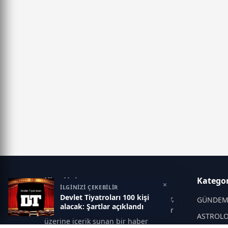
Klas Haber
Kategor
×
İLGİNİZİ ÇEKEBİLİR
Devlet Tiyatroları 100 kişi
Klas Haber; magazin dünyası, ünlüler,
GÜNDE
alacak: Şartlar açıklandı
son dakika gelişmeleri ve dedikodular
ASTROLO
üzerine içerik sunan bir haber