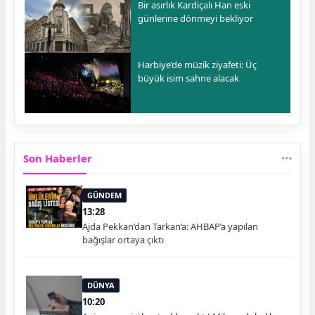
Bir asırlık Kardiçalı Han eski
günlerine dönmeyi bekliyor
Harbiye’de müzik ziyafeti: Üç
büyük isim sahne alacak
Son Haberler
GÜNDEM
13:28
Ajda Pekkan’dan Tarkan’a: AHBAP’a yapılan
bağışlar ortaya çıktı
DÜNYA
10:20