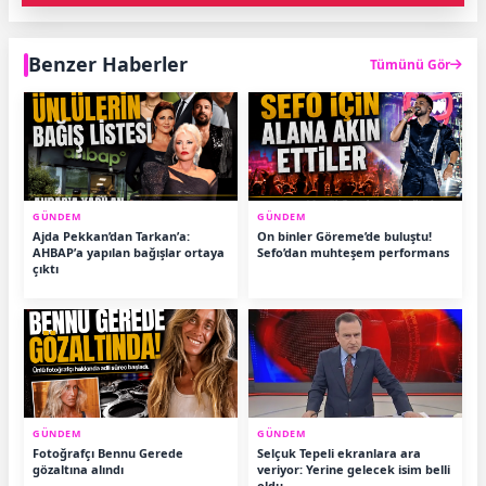
Benzer Haberler
Tümünü Gör
GÜNDEM
GÜNDEM
Ajda Pekkan’dan Tarkan’a:
On binler Göreme’de buluştu!
AHBAP’a yapılan bağışlar ortaya
Sefo’dan muhteşem performans
çıktı
GÜNDEM
GÜNDEM
Fotoğrafçı Bennu Gerede
Selçuk Tepeli ekranlara ara
gözaltına alındı
veriyor: Yerine gelecek isim belli
oldu