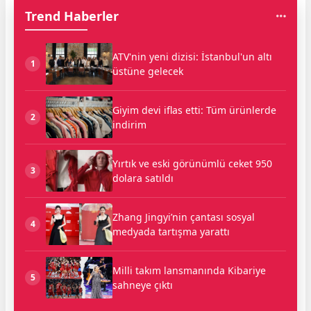
Trend Haberler
ATV'nin yeni dizisi: İstanbul'un altı
1
üstüne gelecek
Giyim devi iflas etti: Tüm ürünlerde
2
indirim
Yırtık ve eski görünümlü ceket 950
3
dolara satıldı
Zhang Jingyi’nin çantası sosyal
4
medyada tartışma yarattı
Milli takım lansmanında Kibariye
5
sahneye çıktı