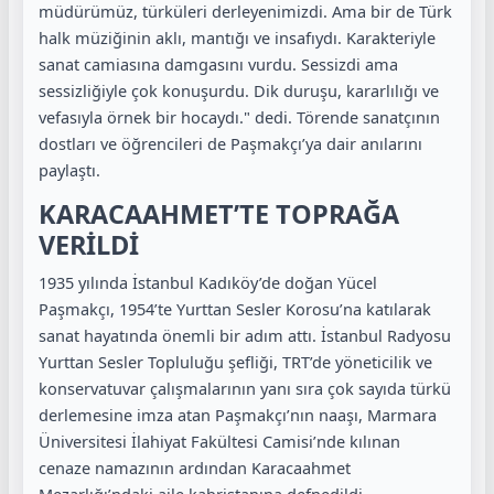
müdürümüz, türküleri derleyenimizdi. Ama bir de Türk
halk müziğinin aklı, mantığı ve insafıydı. Karakteriyle
sanat camiasına damgasını vurdu. Sessizdi ama
sessizliğiyle çok konuşurdu. Dik duruşu, kararlılığı ve
vefasıyla örnek bir hocaydı." dedi. Törende sanatçının
dostları ve öğrencileri de Paşmakçı’ya dair anılarını
paylaştı.
KARACAAHMET’TE TOPRAĞA
VERİLDİ
1935 yılında İstanbul Kadıköy’de doğan Yücel
Paşmakçı, 1954’te Yurttan Sesler Korosu’na katılarak
sanat hayatında önemli bir adım attı. İstanbul Radyosu
Yurttan Sesler Topluluğu şefliği, TRT’de yöneticilik ve
konservatuvar çalışmalarının yanı sıra çok sayıda türkü
derlemesine imza atan Paşmakçı’nın naaşı, Marmara
Üniversitesi İlahiyat Fakültesi Camisi’nde kılınan
cenaze namazının ardından Karacaahmet