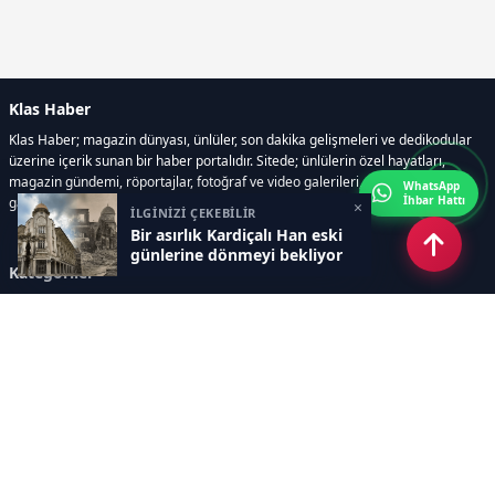
Klas Haber
Klas Haber; magazin dünyası, ünlüler, son dakika gelişmeleri ve dedikodular
üzerine içerik sunan bir haber portalıdır. Sitede; ünlülerin özel hayatları,
magazin gündemi, röportajlar, fotoğraf ve video galerileri, resmi ilanlar, e-
WhatsApp
İhbar Hattı
gazete gibi geniş bir içerik yelpazesi bulunur.
×
İLGİNİZİ ÇEKEBİLİR
Bir asırlık Kardiçalı Han eski
günlerine dönmeyi bekliyor
Kategoriler
GÜNDEM
DÜNYA
ASTROLOJİ
MODA
KÜLTÜR-SANAT
Sayfalar
AÇIK RIZA METNİ
ÇEREZ POLİTİKASI