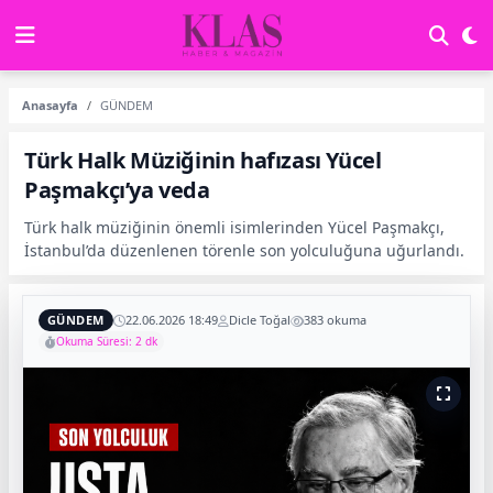
Anasayfa
GÜNDEM
Türk Halk Müziğinin hafızası Yücel
Paşmakçı’ya veda
Türk halk müziğinin önemli isimlerinden Yücel Paşmakçı,
İstanbul’da düzenlenen törenle son yolculuğuna uğurlandı.
GÜNDEM
22.06.2026 18:49
Dicle Toğal
383 okuma
Okuma Süresi: 2 dk