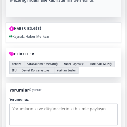
Mezarlığı’ndaki aile kabristanına defnedildi.
HABER BİLGİSİ
Kaynak: Haber Merkezi
ETİKETLER
cenaze
Karacaahmet Mezarlığı
Yücel Paşmakçı
Türk Halk Müziği
İTÜ
Devlet Konservatuvarı
Yurttan Sesler
Yorumlar
0 yorum
Yorumunuz