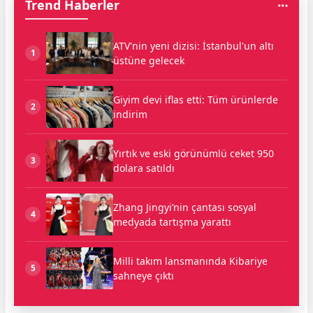
Trend Haberler
ATV'nin yeni dizisi: İstanbul'un altı
1
üstüne gelecek
Giyim devi iflas etti: Tüm ürünlerde
2
indirim
Yırtık ve eski görünümlü ceket 950
3
dolara satıldı
Zhang Jingyi’nin çantası sosyal
4
medyada tartışma yarattı
Milli takım lansmanında Kibariye
5
sahneye çıktı