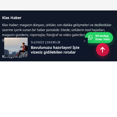
Klas Haber
Klas Haber; magazin dünyası, ünlüler, son dakika gelişmeleri ve dedikodular
üzerine içerik sunan bir haber portalıdır. Sitede; ünlülerin özel hayatları,
magazin gündemi, röportajlar, fotoğraf ve video galerileri, resmi ilanlar, e-
WhatsApp
İhbar Hattı
gazete gibi geniş bir içerik yelpazesi bulunur.
×
İLGİNİZİ ÇEKEBİLİR
Bavulunuzu hazırlayın! İşte
vizesiz gidilebilen rotalar
Kategoriler
GÜNDEM
DÜNYA
ASTROLOJİ
MODA
KÜLTÜR-SANAT
Sayfalar
AÇIK RIZA METNİ
ÇEREZ POLİTİKASI
AYDINLATMA METNİ
VERİ İHLALİ PROSEDÜRÜ