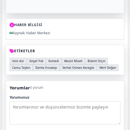
HABER BİLGİSİ
Kaynak: Haber Merkezi
ETİKETLER
mini dizi
Sinyal Yok
Komedi
Absürt Mizah
Bülent Orçin
Cansu Taşkın
Damla Ersubaşı
Serhat Osman Karagöz
Mert Doğan
Yorumlar
0 yorum
Yorumunuz