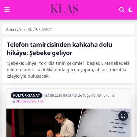
Anasayfa
KÜLTÜR-SANAT
Telefon tamircisinden kahkaha dolu
hikâye: Şebeke geliyor
“Şebeke: Sinyal Yok” dizisinin çekimleri başladı. Mahalledeki
telefon tamircisi dükkânında geçen yapım, absürt mizahla
izleyiciyle buluşacak.
KÜLTÜR-SANAT
24.06.2026 00:02
Dicle Toğal
1404 okuma
Okuma Süresi: 1 dk