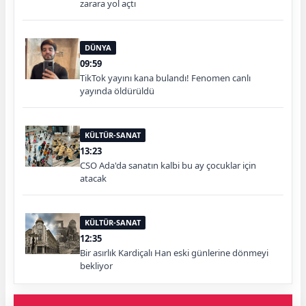
zarara yol açtı
DÜNYA
09:59
TikTok yayını kana bulandı! Fenomen canlı
yayında öldürüldü
KÜLTÜR-SANAT
13:23
CSO Ada'da sanatın kalbi bu ay çocuklar için
atacak
KÜLTÜR-SANAT
12:35
Bir asırlık Kardiçalı Han eski günlerine dönmeyi
bekliyor