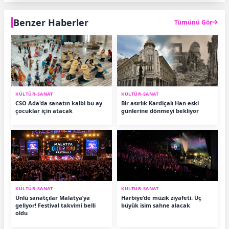
Benzer Haberler
Tümünü Gör
KÜLTÜR-SANAT
KÜLTÜR-SANAT
CSO Ada'da sanatın kalbi bu ay
Bir asırlık Kardiçalı Han eski
çocuklar için atacak
günlerine dönmeyi bekliyor
KÜLTÜR-SANAT
KÜLTÜR-SANAT
Ünlü sanatçılar Malatya’ya
Harbiye’de müzik ziyafeti: Üç
geliyor! Festival takvimi belli
büyük isim sahne alacak
oldu