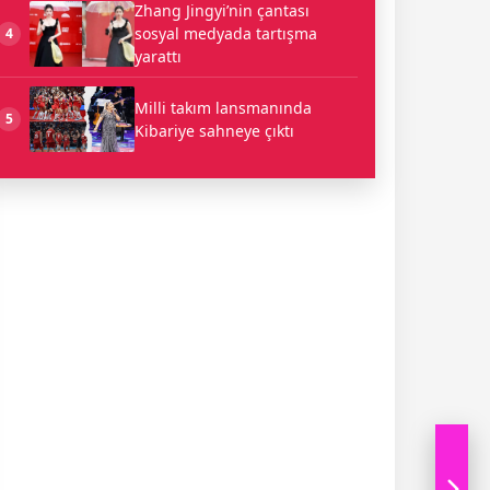
Zhang Jingyi’nin çantası
sosyal medyada tartışma
4
yarattı
Milli takım lansmanında
5
Kibariye sahneye çıktı