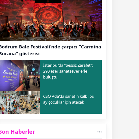
Bodrum Bale Festivali’nde çarpıcı “Carmina
Burana” gösterisi
İstanbul’da “Sessiz Zarafet”:
290 eser sanatseverlerle
buluştu
CSO Ada'da sanatın kalbi bu
ay çocuklar için atacak
Son Haberler