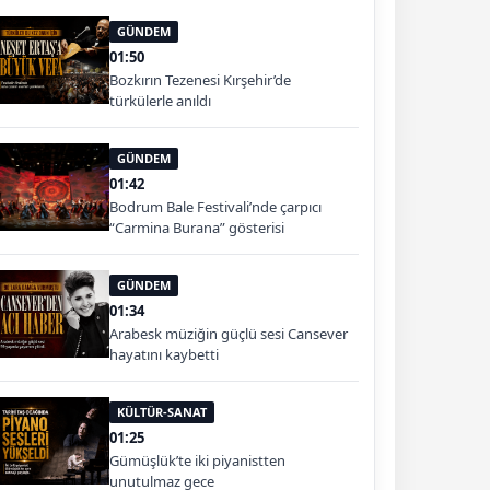
GÜNDEM
01:50
Bozkırın Tezenesi Kırşehir’de
türkülerle anıldı
GÜNDEM
01:42
Bodrum Bale Festivali’nde çarpıcı
“Carmina Burana” gösterisi
GÜNDEM
01:34
Arabesk müziğin güçlü sesi Cansever
hayatını kaybetti
KÜLTÜR-SANAT
01:25
Gümüşlük’te iki piyanistten
unutulmaz gece