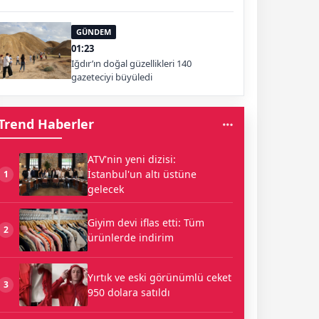
GÜNDEM
01:23
Iğdır’ın doğal güzellikleri 140
gazeteciyi büyüledi
Trend Haberler
ATV'nin yeni dizisi:
İstanbul'un altı üstüne
1
gelecek
Giyim devi iflas etti: Tüm
2
ürünlerde indirim
Yırtık ve eski görünümlü ceket
3
950 dolara satıldı