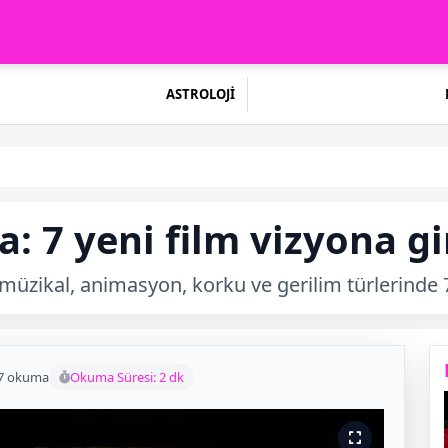
ASTROLOJİ
: 7 yeni film vizyona gi
üzikal, animasyon, korku ve gerilim türlerinde 7
7 okuma
Okuma Süresi: 2 dk