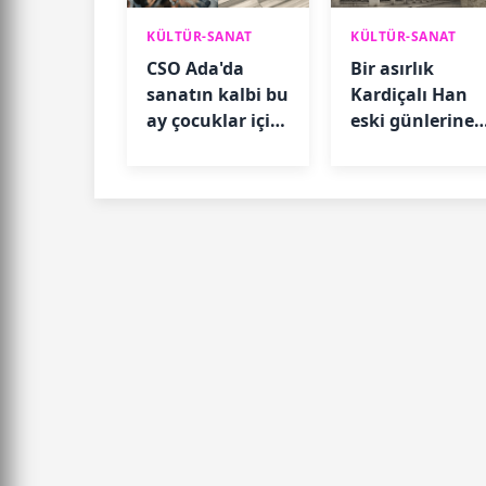
KÜLTÜR-SANAT
KÜLTÜR-SANAT
CSO Ada'da
Bir asırlık
sanatın kalbi bu
Kardiçalı Han
ay çocuklar için
eski günlerine
atacak
dönmeyi
bekliyor