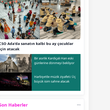
CSO Ada'da sanatın kalbi bu ay çocuklar
için atacak
Bir asırlık Kardiçalı Han eski
günlerine dönmeyi bekliyor
Harbiye’de müzik ziyafeti: Üç
büyük isim sahne alacak
Son Haberler