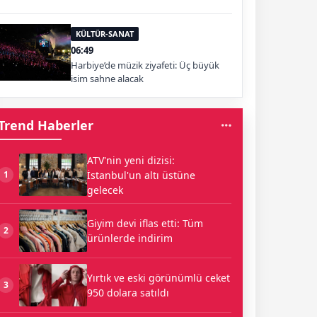
KÜLTÜR-SANAT
06:49
Harbiye’de müzik ziyafeti: Üç büyük
isim sahne alacak
Trend Haberler
ATV'nin yeni dizisi:
İstanbul'un altı üstüne
1
gelecek
Giyim devi iflas etti: Tüm
2
ürünlerde indirim
Yırtık ve eski görünümlü ceket
3
950 dolara satıldı