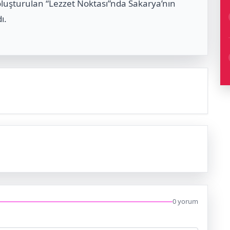
oluşturulan “Lezzet Noktası”nda Sakarya’nın
ı.
0 yorum