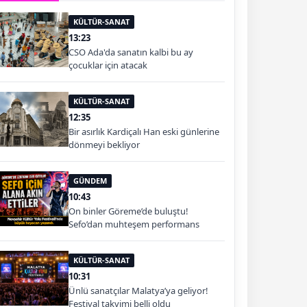
KÜLTÜR-SANAT
13:23
CSO Ada'da sanatın kalbi bu ay
çocuklar için atacak
KÜLTÜR-SANAT
12:35
Bir asırlık Kardiçalı Han eski günlerine
dönmeyi bekliyor
GÜNDEM
10:43
On binler Göreme’de buluştu!
Sefo’dan muhteşem performans
KÜLTÜR-SANAT
10:31
Ünlü sanatçılar Malatya’ya geliyor!
Festival takvimi belli oldu