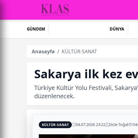
GÜNDEM
DÜNYA
Anasayfa
KÜLTÜR-SANAT
Sakarya ilk kez ev
Türkiye Kültür Yolu Festivali, Sakar
düzenlenecek.
04.07.2026 23:22
Dicle Toğal
54
KÜLTÜR-SANAT