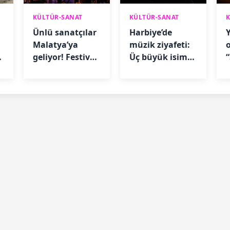
KÜLTÜR-SANAT
KÜLTÜR-SANAT
Ünlü sanatçılar
Harbiye’de
Y
Malatya’ya
müzik ziyafeti:
geliyor! Festival
Üç büyük isim
takvimi belli
sahne alacak
oldu