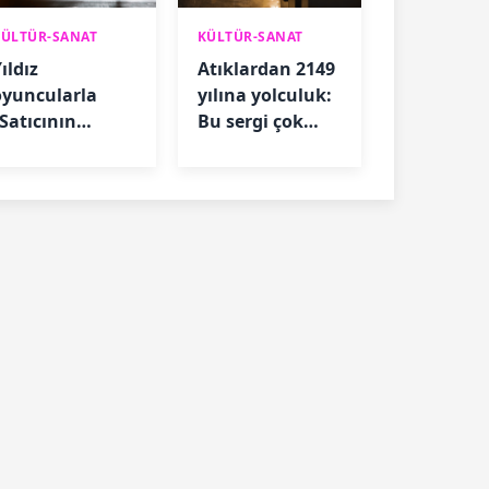
KÜLTÜR-SANAT
KÜLTÜR-SANAT
ıldız
Atıklardan 2149
oyuncularla
yılına yolculuk:
“Satıcının
Bu sergi çok
Ölümü” için geri
konuşulacak
sayım başladı