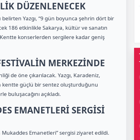
NLİK DÜZENLENECEK
 belirten Yazgı, “9 gün boyunca şehrin dört bir
cek 186 etkinlikle Sakarya, kültür ve sanatın
 Kentte konserlerden sergilere kadar geniş
FESTİVALİN MERKEZİNDE
iği de öne çıkarılacak. Yazgı, Karadeniz,
n kentte güçlü bir sentez oluşturduğunu
erle buluşacağını açıkladı.
S EMANETLERİ SERGİSİ
 Mukaddes Emanetleri” sergisi ziyaret edildi.