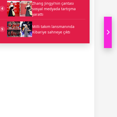
Zhang Jingyi’nin çantası
sosyal medyada tartışma
4
yarattı
Milli takım lansmanında
5
Kibariye sahneye çıktı