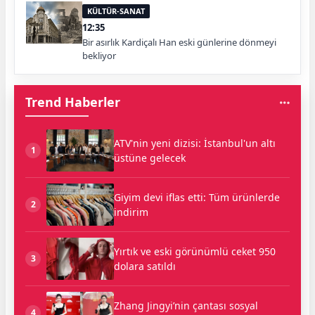
KÜLTÜR-SANAT
12:35
Bir asırlık Kardiçalı Han eski günlerine dönmeyi
bekliyor
Trend Haberler
ATV'nin yeni dizisi: İstanbul'un altı
1
üstüne gelecek
Giyim devi iflas etti: Tüm ürünlerde
2
indirim
Yırtık ve eski görünümlü ceket 950
3
dolara satıldı
Zhang Jingyi’nin çantası sosyal
4