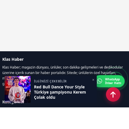
Klas Haber
Klas Haber; magazin dünyası, ünlüler, son dakika gelişmeleri ve dedikodular
üzerine içerik sunan bir haber portalıdır. Sitede; ünlülerin özel hayatları,
magazin gündemi, röportajlar, fotoğraf ve video galerileri, resmi ilanlar, e-
×
WhatsApp
İLGİNİZİ ÇEKEBİLİR
İhbar Hattı
gazete gibi geniş bir içerik yelpazesi bulunur.
Red Bull Dance Your Style
Türkiye şampiyonu Kerem
Çolak oldu
Kategoriler
GÜNDEM
DÜNYA
ASTROLOJİ
MODA