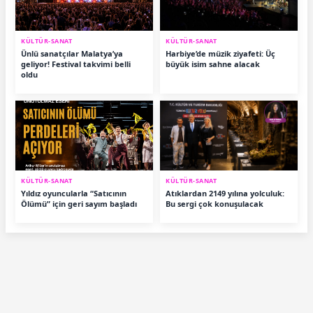
KÜLTÜR-SANAT
KÜLTÜR-SANAT
Ünlü sanatçılar Malatya’ya
Harbiye’de müzik ziyafeti: Üç
geliyor! Festival takvimi belli
büyük isim sahne alacak
oldu
KÜLTÜR-SANAT
KÜLTÜR-SANAT
Yıldız oyuncularla “Satıcının
Atıklardan 2149 yılına yolculuk:
Ölümü” için geri sayım başladı
Bu sergi çok konuşulacak