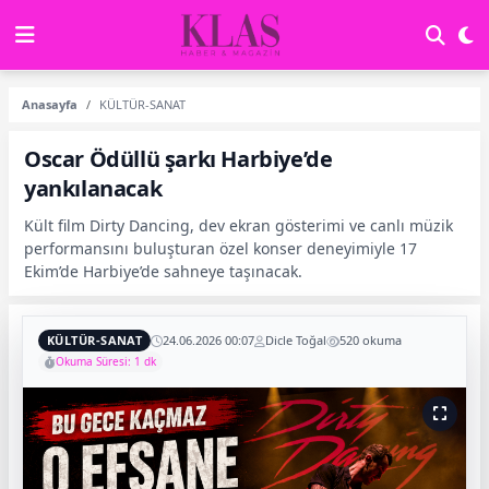
Anasayfa
KÜLTÜR-SANAT
Oscar Ödüllü şarkı Harbiye’de
yankılanacak
Kült film Dirty Dancing, dev ekran gösterimi ve canlı müzik
performansını buluşturan özel konser deneyimiyle 17
Ekim’de Harbiye’de sahneye taşınacak.
KÜLTÜR-SANAT
24.06.2026 00:07
Dicle Toğal
520 okuma
Okuma Süresi: 1 dk