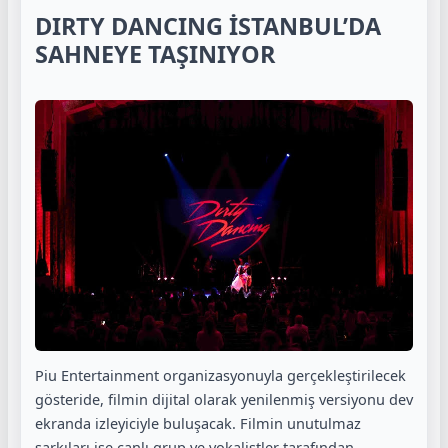
DIRTY DANCING İSTANBUL’DA
SAHNEYE TAŞINIYOR
Piu Entertainment organizasyonuyla gerçekleştirilecek
gösteride, filmin dijital olarak yenilenmiş versiyonu dev
ekranda izleyiciyle buluşacak. Filmin unutulmaz
şarkıları ise canlı grup ve vokalistler tarafından