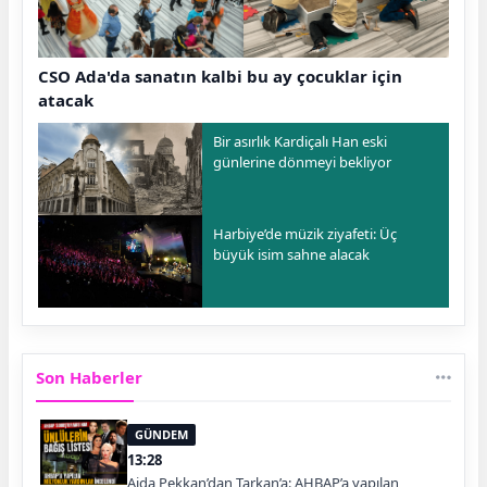
CSO Ada'da sanatın kalbi bu ay çocuklar için
atacak
Bir asırlık Kardiçalı Han eski
günlerine dönmeyi bekliyor
Harbiye’de müzik ziyafeti: Üç
büyük isim sahne alacak
Son Haberler
GÜNDEM
13:28
Ajda Pekkan’dan Tarkan’a: AHBAP’a yapılan