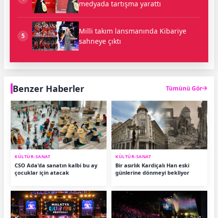
medyada tartışma yarattı
Milli takım lansmanında Kibariye
5
sahneye çıktı
Benzer Haberler
Tümünü Gör
KÜLTÜR-SANAT
KÜLTÜR-SANAT
CSO Ada'da sanatın kalbi bu ay
Bir asırlık Kardiçalı Han eski
çocuklar için atacak
günlerine dönmeyi bekliyor