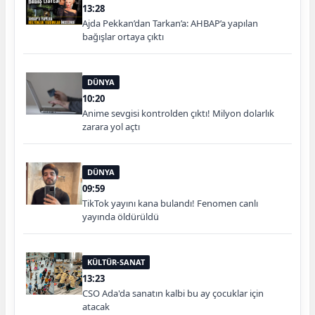
13:28
Ajda Pekkan’dan Tarkan’a: AHBAP’a yapılan
bağışlar ortaya çıktı
DÜNYA
10:20
Anime sevgisi kontrolden çıktı! Milyon dolarlık
zarara yol açtı
DÜNYA
09:59
TikTok yayını kana bulandı! Fenomen canlı
yayında öldürüldü
KÜLTÜR-SANAT
13:23
CSO Ada'da sanatın kalbi bu ay çocuklar için
atacak