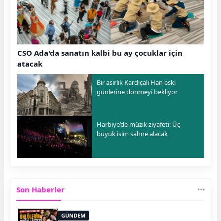
CSO Ada'da sanatın kalbi bu ay çocuklar için
atacak
Bir asırlık Kardiçalı Han eski
günlerine dönmeyi bekliyor
Harbiye’de müzik ziyafeti: Üç
büyük isim sahne alacak
Son Haberler
GÜNDEM