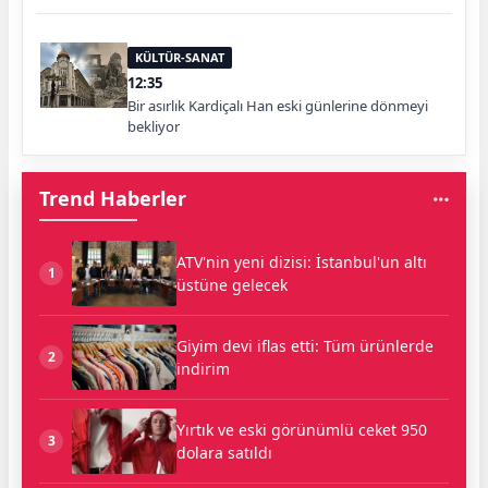
KÜLTÜR-SANAT
12:35
Bir asırlık Kardiçalı Han eski günlerine dönmeyi
bekliyor
Trend Haberler
ATV'nin yeni dizisi: İstanbul'un altı
1
üstüne gelecek
Giyim devi iflas etti: Tüm ürünlerde
2
indirim
Yırtık ve eski görünümlü ceket 950
3
dolara satıldı