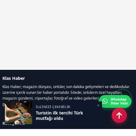
Klas Haber
Klas Haber; magazin dünyası, ünlüler, son dakika gelişmeleri ve dedikodular
üzerine içerik sunan bir haber portalıdır. Sitede; ünlülerin özel hayatları,
magazin gündemi, röportajlar, fotoğraf ve video galerileri, resmi ilanlar, e-
WhatsApp
İhbar Hattı
gazete gibi geniş bir içerik yelpazesi bulunur.
×
İLGİNİZİ ÇEKEBİLİR
Turistin ilk tercihi Türk
mutfağı oldu
Kategoriler
GÜNDEM
DÜNYA