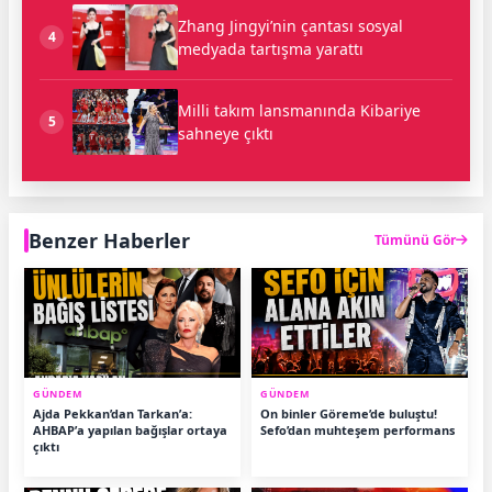
Zhang Jingyi’nin çantası sosyal
4
medyada tartışma yarattı
Milli takım lansmanında Kibariye
5
sahneye çıktı
Benzer Haberler
Tümünü Gör
GÜNDEM
GÜNDEM
Ajda Pekkan’dan Tarkan’a:
On binler Göreme’de buluştu!
AHBAP’a yapılan bağışlar ortaya
Sefo’dan muhteşem performans
çıktı