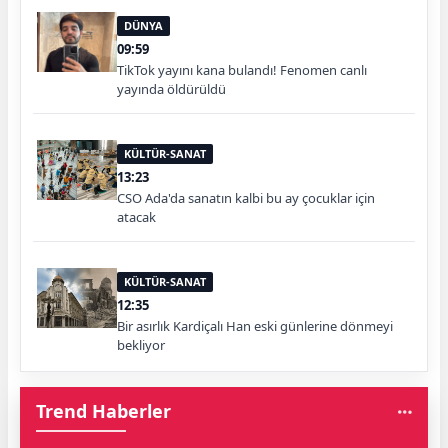
DÜNYA
09:59
TikTok yayını kana bulandı! Fenomen canlı
yayında öldürüldü
KÜLTÜR-SANAT
13:23
CSO Ada'da sanatın kalbi bu ay çocuklar için
atacak
KÜLTÜR-SANAT
12:35
Bir asırlık Kardiçalı Han eski günlerine dönmeyi
bekliyor
Trend Haberler