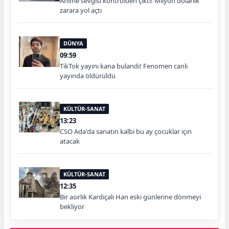
Anime sevgisi kontrolden çıktı! Milyon dolarlık
zarara yol açtı
DÜNYA
09:59
TikTok yayını kana bulandı! Fenomen canlı
yayında öldürüldü
KÜLTÜR-SANAT
13:23
CSO Ada'da sanatın kalbi bu ay çocuklar için
atacak
KÜLTÜR-SANAT
12:35
Bir asırlık Kardiçalı Han eski günlerine dönmeyi
bekliyor