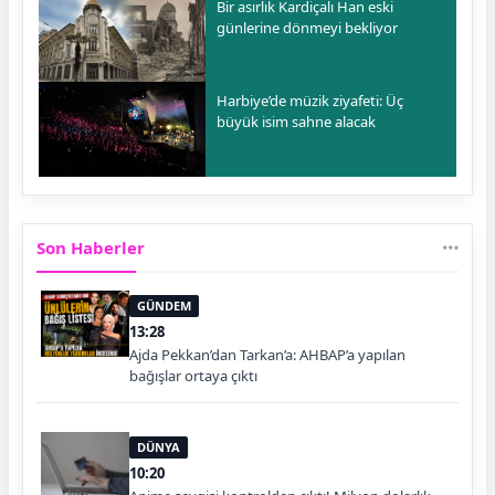
Bir asırlık Kardiçalı Han eski
günlerine dönmeyi bekliyor
Harbiye’de müzik ziyafeti: Üç
büyük isim sahne alacak
Son Haberler
GÜNDEM
13:28
Ajda Pekkan’dan Tarkan’a: AHBAP’a yapılan
bağışlar ortaya çıktı
DÜNYA
10:20