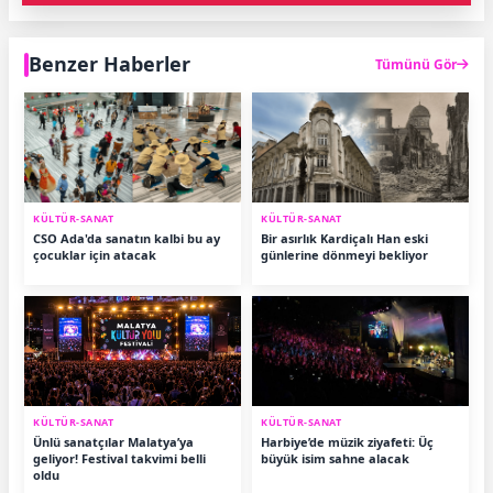
Benzer Haberler
Tümünü Gör
KÜLTÜR-SANAT
KÜLTÜR-SANAT
CSO Ada'da sanatın kalbi bu ay
Bir asırlık Kardiçalı Han eski
çocuklar için atacak
günlerine dönmeyi bekliyor
KÜLTÜR-SANAT
KÜLTÜR-SANAT
Ünlü sanatçılar Malatya’ya
Harbiye’de müzik ziyafeti: Üç
geliyor! Festival takvimi belli
büyük isim sahne alacak
oldu