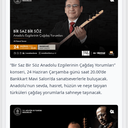
“Bir Saz Bir Söz Anadolu Ezgilerinin Çağdaş Yorumları”
konseri, 24 Haziran Çarşamba günü saat 20.00’de
Bankkart Mavi Salon’da sanatseverlerle buluşacak.
Anadolu’nun sevda, hasret, hüzün ve neşe taşıyan
türküleri çağdaş yorumlarla sahneye taşınacak.