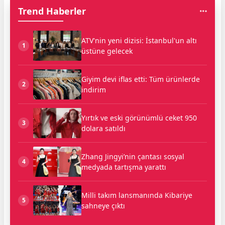
Trend Haberler
ATV'nin yeni dizisi: İstanbul'un altı
1
üstüne gelecek
Giyim devi iflas etti: Tüm ürünlerde
2
indirim
Yırtık ve eski görünümlü ceket 950
3
dolara satıldı
Zhang Jingyi’nin çantası sosyal
4
medyada tartışma yarattı
Milli takım lansmanında Kibariye
5
sahneye çıktı