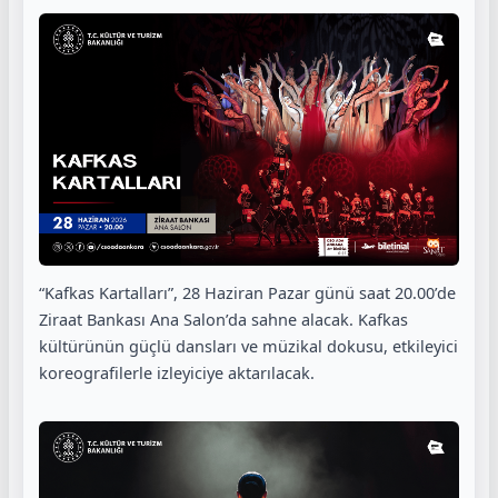
“Kafkas Kartalları”, 28 Haziran Pazar günü saat 20.00’de
Ziraat Bankası Ana Salon’da sahne alacak. Kafkas
kültürünün güçlü dansları ve müzikal dokusu, etkileyici
koreografilerle izleyiciye aktarılacak.