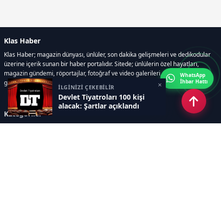
Klas Haber
Klas Haber; magazin dünyası, ünlüler, son dakika gelişmeleri ve dedikodular
üzerine içerik sunan bir haber portalıdır. Sitede; ünlülerin özel hayatları,
magazin gündemi, röportajlar, fotoğraf ve video galerileri, resmi ilanlar, e-
WhatsApp
İhbar Hattı
gazete gibi geniş bir içerik yelpazesi bulunur.
×
İLGİNİZİ ÇEKEBİLİR
Devlet Tiyatroları 100 kişi
alacak: Şartlar açıklandı
Kategoriler
GÜNDEM
DÜNYA
ASTROLOJİ
MODA
KÜLTÜR-SANAT
Sayfalar
AÇIK RIZA METNİ
ÇEREZ POLİTİKASI
AYDINLATMA METNİ
VERİ İHLALİ PROSEDÜRÜ