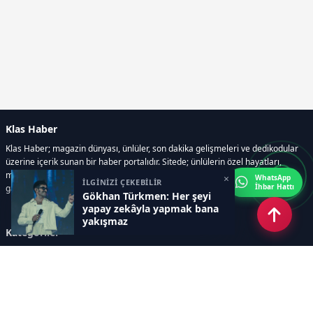
Klas Haber
Klas Haber; magazin dünyası, ünlüler, son dakika gelişmeleri ve dedikodular
üzerine içerik sunan bir haber portalıdır. Sitede; ünlülerin özel hayatları,
magazin gündemi, röportajlar, fotoğraf ve video galerileri, resmi ilanlar, e-
×
WhatsApp
İLGİNİZİ ÇEKEBİLİR
İhbar Hattı
gazete gibi geniş bir içerik yelpazesi bulunur.
Gökhan Türkmen: Her şeyi
yapay zekâyla yapmak bana
yakışmaz
Kategoriler
GÜNDEM
DÜNYA
ASTROLOJİ
MODA
KÜLTÜR-SANAT