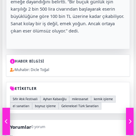
emeğe dayandığını belirtti. “Bir buçuk günlük işin
karşılığı 2 bin 500 lira civarından başlayarak eserin
büyüklüğüne göre 100 bin TL üzerine kadar çıkabiliyor.
Sanat kolay bir iş değil, emek yoğun. Ancak ortaya
çıkan eser ölümsüz oluyor.” dedi.
HABER BİLGİSİ
Muhabir: Dicle Toğal
ETİKETLER
Sıfır Atık Festivali
Ayhan Kabaoğlu
mikrosanat
kemik işleme
el sanatları
boynuz işleme
Geleneksel Türk Sanatları
Yorumlar
0 yorum