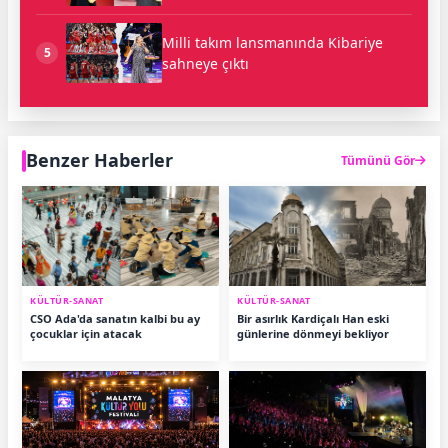
Milli takım lansmanında Kibariye
5
sahneye çıktı
Benzer Haberler
Tümünü Gör
KÜLTÜR-SANAT
KÜLTÜR-SANAT
CSO Ada'da sanatın kalbi bu ay
Bir asırlık Kardiçalı Han eski
çocuklar için atacak
günlerine dönmeyi bekliyor