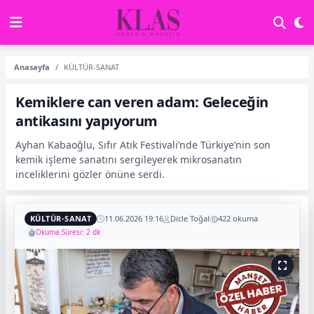
Anasayfa
KÜLTÜR-SANAT
Kemiklere can veren adam: Geleceğin
antikasını yapıyorum
Ayhan Kabaoğlu, Sıfır Atık Festivali’nde Türkiye’nin son
kemik işleme sanatını sergileyerek mikrosanatın
inceliklerini gözler önüne serdi.
KÜLTÜR-SANAT
11.06.2026 19:16
Dicle Toğal
422 okuma
Okuma Süresi: 2 dk