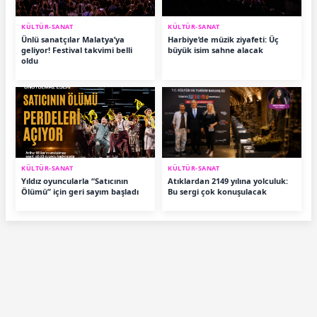
KÜLTÜR-SANAT
KÜLTÜR-SANAT
Ünlü sanatçılar Malatya’ya
Harbiye’de müzik ziyafeti: Üç
geliyor! Festival takvimi belli
büyük isim sahne alacak
oldu
KÜLTÜR-SANAT
KÜLTÜR-SANAT
Yıldız oyuncularla “Satıcının
Atıklardan 2149 yılına yolculuk:
Ölümü” için geri sayım başladı
Bu sergi çok konuşulacak