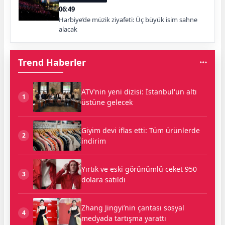
06:49
Harbiye’de müzik ziyafeti: Üç büyük isim sahne
alacak
Trend Haberler
ATV'nin yeni dizisi: İstanbul'un altı
1
üstüne gelecek
Giyim devi iflas etti: Tüm ürünlerde
2
indirim
Yırtık ve eski görünümlü ceket 950
3
dolara satıldı
Zhang Jingyi’nin çantası sosyal
4
medyada tartışma yarattı