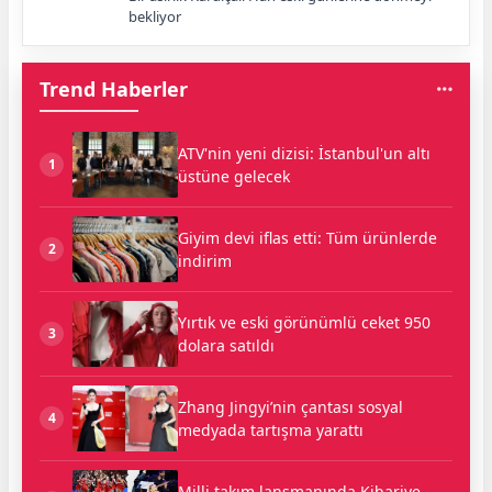
bekliyor
Trend Haberler
ATV'nin yeni dizisi: İstanbul'un altı
1
üstüne gelecek
Giyim devi iflas etti: Tüm ürünlerde
2
indirim
Yırtık ve eski görünümlü ceket 950
3
dolara satıldı
Zhang Jingyi’nin çantası sosyal
4
medyada tartışma yarattı
Milli takım lansmanında Kibariye