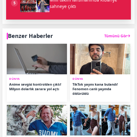
5
sahneye çıktı
Benzer Haberler
Tümünü Gör
DÜNYA
DÜNYA
Anime sevgisi kontrolden çıktı!
TikTok yayını kana bulandı!
Milyon dolarlık zarara yol açtı
Fenomen canlı yayında
öldürüldü