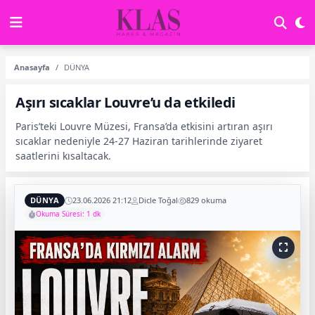
Anasayfa
DÜNYA
Aşırı sıcaklar Louvre’u da etkiledi
Paris’teki Louvre Müzesi, Fransa’da etkisini artıran aşırı
sıcaklar nedeniyle 24-27 Haziran tarihlerinde ziyaret
saatlerini kısaltacak.
DÜNYA
23.06.2026 21:12
Dicle Toğal
829 okuma
Okuma Süresi: 1 dk