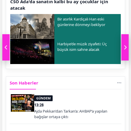
CSO Ada'da sanatın kalbi bu ay çocuklar için
atacak
Bir asırlık Kardiçalı Han eski
günlerine dönmeyi bekliyor
Harbiye’de müzik ziyafeti: Üç
büyük isim sahne alacak
Son Haberler
GÜNDEM
13:28
Ajda Pekkan’dan Tarkan’a: AHBAP’a yapılan
bağışlar ortaya çıktı