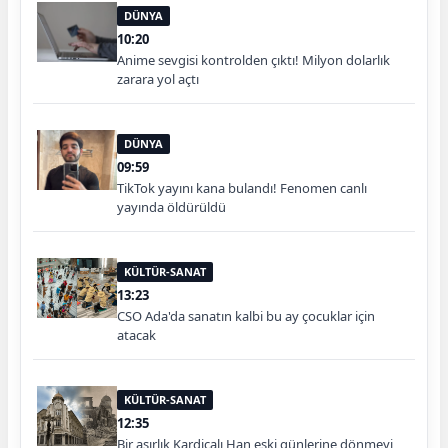
DÜNYA
10:20
Anime sevgisi kontrolden çıktı! Milyon dolarlık
zarara yol açtı
DÜNYA
09:59
TikTok yayını kana bulandı! Fenomen canlı
yayında öldürüldü
KÜLTÜR-SANAT
13:23
CSO Ada'da sanatın kalbi bu ay çocuklar için
atacak
KÜLTÜR-SANAT
12:35
Bir asırlık Kardiçalı Han eski günlerine dönmeyi