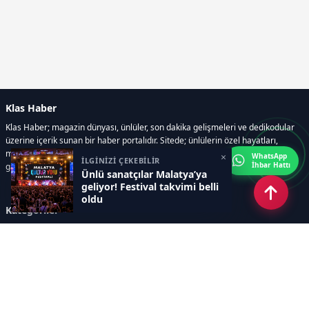
Klas Haber
Klas Haber; magazin dünyası, ünlüler, son dakika gelişmeleri ve dedikodular
üzerine içerik sunan bir haber portalıdır. Sitede; ünlülerin özel hayatları,
magazin gündemi, röportajlar, fotoğraf ve video galerileri, resmi ilanlar, e-
×
WhatsApp
İLGİNİZİ ÇEKEBİLİR
İhbar Hattı
gazete gibi geniş bir içerik yelpazesi bulunur.
Ünlü sanatçılar Malatya’ya
geliyor! Festival takvimi belli
oldu
Kategoriler
GÜNDEM
DÜNYA
ASTROLOJİ
MODA
KÜLTÜR-SANAT