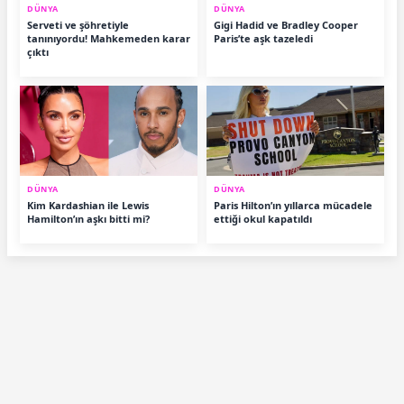
DÜNYA
DÜNYA
Serveti ve şöhretiyle
Gigi Hadid ve Bradley Cooper
tanınıyordu! Mahkemeden karar
Paris’te aşk tazeledi
çıktı
DÜNYA
DÜNYA
Kim Kardashian ile Lewis
Paris Hilton’ın yıllarca mücadele
Hamilton’ın aşkı bitti mi?
ettiği okul kapatıldı