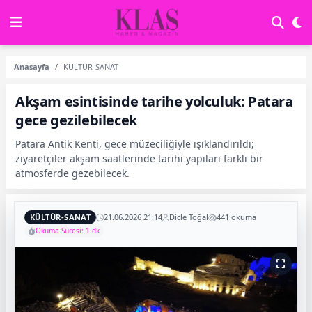
Anasayfa
KÜLTÜR-SANAT
Akşam esintisinde tarihe yolculuk: Patara
gece gezilebilecek
Patara Antik Kenti, gece müzeciliğiyle ışıklandırıldı;
ziyaretçiler akşam saatlerinde tarihi yapıları farklı bir
atmosferde gezebilecek.
KÜLTÜR-SANAT
21.06.2026 21:14
Dicle Toğal
441 okuma
Okuma Süresi: 1 dk