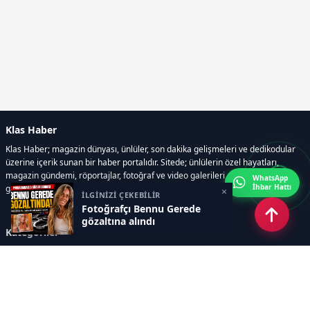
Klas Haber
Klas Haber; magazin dünyası, ünlüler, son dakika gelişmeleri ve dedikodular
üzerine içerik sunan bir haber portalıdır. Sitede; ünlülerin özel hayatları,
magazin gündemi, röportajlar, fotoğraf ve video galerileri, resmi ilanlar, e-
WhatsApp
İhbar Hattı
gazete gibi geniş bir içerik yelpazesi bulunur.
×
İLGİNİZİ ÇEKEBİLİR
Fotoğrafçı Bennu Gerede
gözaltına alındı
Kategoriler
GÜNDEM
DÜNYA
ASTROLOJİ
MODA
KÜLTÜR-SANAT