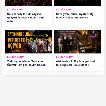
KÜLTÜR-SANAT
KÜLTÜR-SANAT
Ünlü sanatçılar Malatya’ya
Harbiye’de müzik ziyafeti: Üç
geliyor! Festival takvimi belli
büyük isim sahne alacak
oldu
KÜLTÜR-SANAT
KÜLTÜR-SANAT
Yıldız oyuncularla “Satıcının
Atıklardan 2149 yılına yolculuk:
Ölümü” için geri sayım başladı
Bu sergi çok konuşulacak