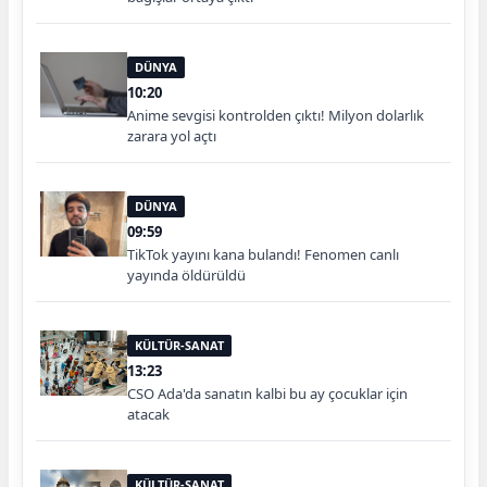
DÜNYA
10:20
Anime sevgisi kontrolden çıktı! Milyon dolarlık
zarara yol açtı
DÜNYA
09:59
TikTok yayını kana bulandı! Fenomen canlı
yayında öldürüldü
KÜLTÜR-SANAT
13:23
CSO Ada'da sanatın kalbi bu ay çocuklar için
atacak
KÜLTÜR-SANAT