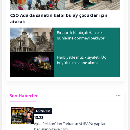
CSO Ada'da sanatın kalbi bu ay çocuklar için
atacak
Bir asırlık Kardiçalı Han eski
günlerine dönmeyi bekliyor
Harbiye’de müzik ziyafeti: Üç
büyük isim sahne alacak
Son Haberler
GÜNDEM
13:28
Ajda Pekkan’dan Tarkan’a: AHBAP’a yapılan
bağışlar ortaya çıktı