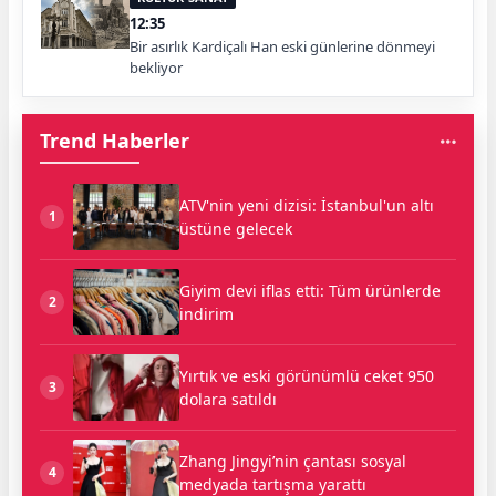
12:35
Bir asırlık Kardiçalı Han eski günlerine dönmeyi
bekliyor
Trend Haberler
ATV'nin yeni dizisi: İstanbul'un altı
1
üstüne gelecek
Giyim devi iflas etti: Tüm ürünlerde
2
indirim
Yırtık ve eski görünümlü ceket 950
3
dolara satıldı
Zhang Jingyi’nin çantası sosyal
4
medyada tartışma yarattı