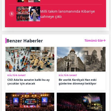
Milli takım lansmanında Kibariye
5
sahneye çıktı
Benzer Haberler
Tümünü Gör
KÜLTÜR-SANAT
KÜLTÜR-SANAT
CSO Ada'da sanatın kalbi bu ay
Bir asırlık Kardiçalı Han eski
çocuklar için atacak
günlerine dönmeyi bekliyor