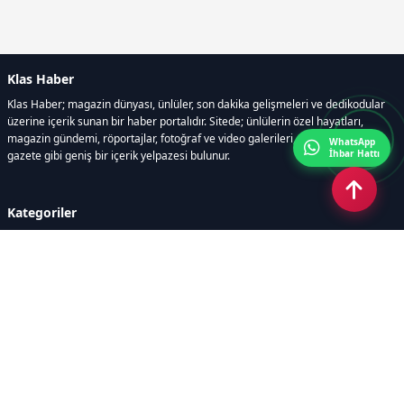
Klas Haber
Klas Haber; magazin dünyası, ünlüler, son dakika gelişmeleri ve dedikodular
üzerine içerik sunan bir haber portalıdır. Sitede; ünlülerin özel hayatları,
magazin gündemi, röportajlar, fotoğraf ve video galerileri, resmi ilanlar, e-
WhatsApp
İhbar Hattı
gazete gibi geniş bir içerik yelpazesi bulunur.
Kategoriler
GÜNDEM
DÜNYA
ASTROLOJİ
MODA
KÜLTÜR-SANAT
Sayfalar
AÇIK RIZA METNİ
ÇEREZ POLİTİKASI