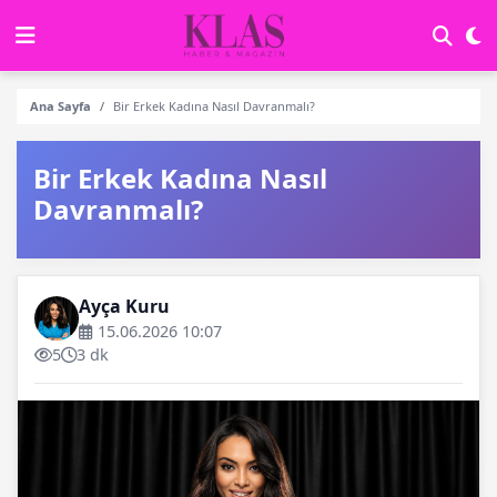
Ana Sayfa
Bir Erkek Kadına Nasıl Davranmalı?
Bir Erkek Kadına Nasıl
Davranmalı?
Ayça Kuru
15.06.2026 10:07
5
3 dk