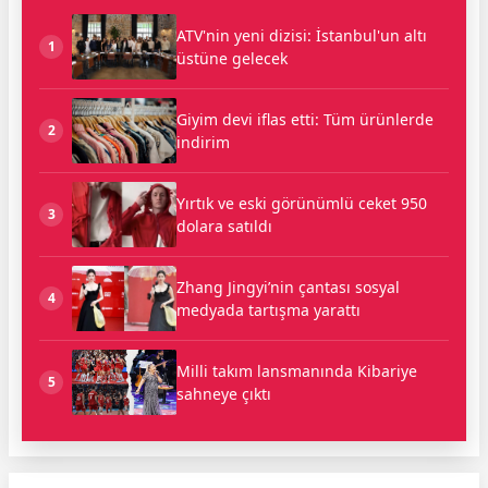
ATV'nin yeni dizisi: İstanbul'un altı
1
üstüne gelecek
Giyim devi iflas etti: Tüm ürünlerde
2
indirim
Yırtık ve eski görünümlü ceket 950
3
dolara satıldı
Zhang Jingyi’nin çantası sosyal
4
medyada tartışma yarattı
Milli takım lansmanında Kibariye
5
sahneye çıktı