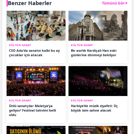
Benzer Haberler
Tümünü Gör
KÜLTÜR-SANAT
KÜLTÜR-SANAT
CSO Ada'da sanatın kalbi bu ay
Bir asırlık Kardiçalı Han eski
çocuklar için atacak
günlerine dönmeyi bekliyor
KÜLTÜR-SANAT
KÜLTÜR-SANAT
Ünlü sanatçılar Malatya’ya
Harbiye’de müzik ziyafeti: Üç
geliyor! Festival takvimi belli
büyük isim sahne alacak
oldu