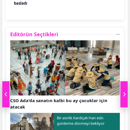
başladı
Editörün Seçtikleri
CSO Ada'da sanatın kalbi bu ay çocuklar için
atacak
Bir asırlık Kardiçalı Han eski
günlerine dönmeyi bekliyor