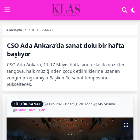
Anasayfa
KÜLTÜR-SANAT
CSO Ada Ankara’da sanat dolu bir hafta
başlıyor
CSO Ada Ankara, 11-17 Mayıs haftasında klasik müzikten
tangoya, halk müziğinden çocuk etkinliklerine uzanan
zengin programıyla Başkent’te sanat temposunu
yükseltecek.
KÜLTÜR-SANAT
11.05.2026 15:32
Dicle Toğal
345 okuma
Okuma Süresi: 1 dk