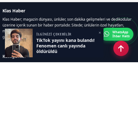
Klas Haber
Klas Haber; magazin dünyası, ünlüler, son dakika gelişmeleri ve dedikodular
üzerine içerik sunan bir haber portalıdır. Sitede; ünlülerin özel hayatları,
magazin gündemi, röportajlar, fotoğraf ve video galerileri, resmi ilanlar, e-
×
WhatsApp
İLGİNİZİ ÇEKEBİLİR
İhbar Hattı
gazete gibi geniş bir içerik yelpazesi bulunur.
TikTok yayını kana bulandı!
Fenomen canlı yayında
öldürüldü
Kategoriler
GÜNDEM
DÜNYA
ASTROLOJİ
MODA
KÜLTÜR-SANAT
Sayfalar
AÇIK RIZA METNİ
ÇEREZ POLİTİKASI
AYDINLATMA METNİ
VERİ İHLALİ PROSEDÜRÜ
VERİ SAKLAMA VE İMHA
İletişim