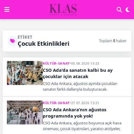
ETIKET
Toplam
8
haber
Çocuk Etkinlikleri
KÜLTÜR-SANAT
•
05.08.2026 13:23
CSO Ada'da sanatın kalbi bu ay
çocuklar için atacak
CSO Ada Ankara, ağustos ayında çocukları
sanatın farklı dallarıyla buluşturacak.
Tiyatrodan atölyelere uzanan program, minik
sanatseverleri bekliyor.
KÜLTÜR-SANAT
•
27.07.2026 13:21
CSO Ada Ankara’nın ağustos
programında yok yok!
CSO Ada Ankara, ağustos boyunca açık hava
sineması, çocuk tiyatroları, yaratıcı atölyeler,