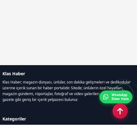
Klas Haber
Klas Haber; magazin dünyası, ünlüler, son dakika gelişmeleri ve dedikodular
üzerine içerik sunan bir haber portalıdır. Sitede; ünlülerin özel hayatları,
magazin gündemi, röportajlar, fotoğraf ve video galerileri, resmi ilanlar, e-
WhatsApp
İhbar Hattı
gazete gibi geniş bir içerik yelpazesi bulunur.
Kategoriler
GÜNDEM
DÜNYA