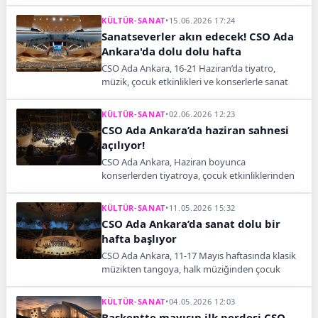
bilim ve illüzyon gösterileriyle başkentlileri
ağırlayacak.
KÜLTÜR-SANAT
•
15.06.2026 17:24
Sanatseverler akın edecek! CSO Ada
Ankara'da dolu dolu hafta
CSO Ada Ankara, 16-21 Haziran’da tiyatro,
müzik, çocuk etkinlikleri ve konserlerle sanat
dolu bir haftaya ev sahipliği yapıyor.
KÜLTÜR-SANAT
•
02.06.2026 12:23
CSO Ada Ankara’da haziran sahnesi
açılıyor!
CSO Ada Ankara, Haziran boyunca
konserlerden tiyatroya, çocuk etkinliklerinden
özel sahne gösterilerine uzanan zengin
programıyla sanatseverleri ağırlayacak.
KÜLTÜR-SANAT
•
11.05.2026 15:32
CSO Ada Ankara’da sanat dolu bir
hafta başlıyor
CSO Ada Ankara, 11-17 Mayıs haftasında klasik
müzikten tangoya, halk müziğinden çocuk
etkinliklerine uzanan zengin programıyla
Başkent’te sanat temposunu yükseltecek.
KÜLTÜR-SANAT
•
04.05.2026 12:03
Başkentte mayısın ilk perdesi CSO