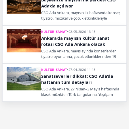
Ada’da açılıyor
CSO Ada Ankara, mayısın ilk haftasında konser,
tiyatro, müzikal ve çocuk etkinlikleriyle
başkentte sanat dolu bir hafta sunacak.
KÜLTÜR-SANAT
•
02.05.2026 13:15
Ankara’da mayısın kültür sanat
rotası CSO Ada Ankara olacak
CSO Ada Ankara, mayıs ayında konserlerden
tiyatro oyunlarına, çocuk etkinliklerinden 19
Mayıs özel programlarına uzanan geniş
takvimiyle başkentte sanatın merkezi olacak.
KÜLTÜR-SANAT
•
27.04.2026 11:15
Sanatseverler dikkat: CSO Ada’da
haftanın tüm detayları
CSO Ada Ankara, 27 Nisan–3 Mayıs haftasında
klasik müzikten Türk tangolarına, Yeşilçam
gecesinden çocuk müzikallerine kadar geniş bir
programla sanatseverleri ağırlayacak.