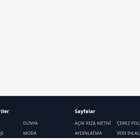
iler
Sayfalar
M
DÜNYA
AÇIK RIZA METNİ
ÇEREZ POL
Jİ
MODA
AYDINLATMA
VERİ İHLAL