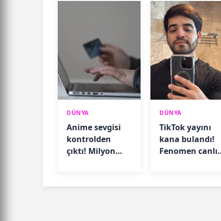
DÜNYA
DÜNYA
Anime sevgisi
TikTok yayını
kontrolden
kana bulandı!
çıktı! Milyon
Fenomen canlı
dolarlık zarara
yayında
yol açtı
öldürüldü