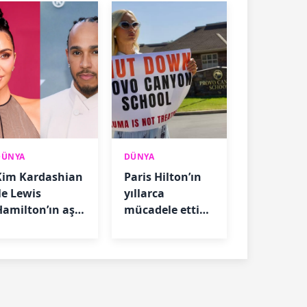
DÜNYA
DÜNYA
Kim Kardashian
Paris Hilton’ın
le Lewis
yıllarca
Hamilton’ın aşkı
mücadele ettiği
itti mi?
okul kapatıldı