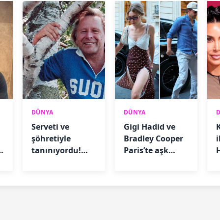
DÜNYA
DÜNYA
Serveti ve
Gigi Hadid ve
şöhretiyle
Bradley Cooper
i
tanınıyordu!
Paris’te aşk
Mahkemeden
tazeledi
b
karar çıktı