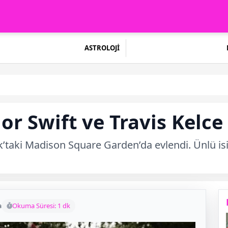
ASTROLOJİ
or Swift ve Travis Kelc
rk’taki Madison Square Garden’da evlendi. Ünlü is
a
Okuma Süresi: 1 dk