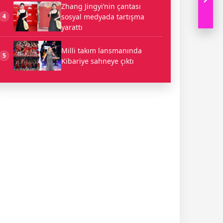
Zhang Jingyi’nin çantası
sosyal medyada tartışma
4
yarattı
Milli takım lansmanında
5
Kibariye sahneye çıktı