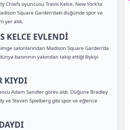
 City Chiefs oyuncusu Travis Kelce, New York’ta
Madison Square Garden’daki düğünde spor ve
 yer aldı.
IS KELCE EVLENDİ
 simge salonlarından Madison Square Garden’da
dünya basınının yakından takip ettiği ilişkiyi
 KIYDI
uncu Adam Sandler görev aldı. Düğüne Bradley
dy ve Steven Spielberg gibi spor ve eğlence
.
NDAYDI