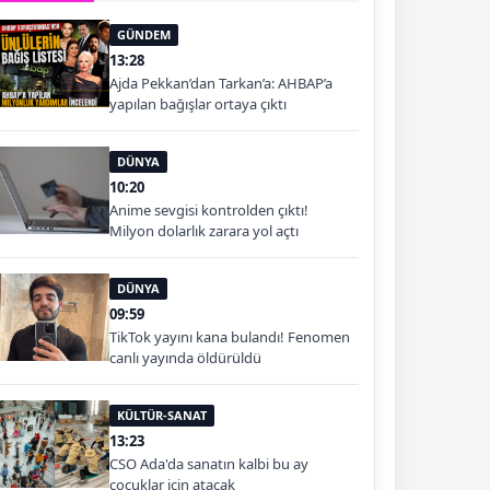
GÜNDEM
13:28
Ajda Pekkan’dan Tarkan’a: AHBAP’a
yapılan bağışlar ortaya çıktı
DÜNYA
10:20
Anime sevgisi kontrolden çıktı!
Milyon dolarlık zarara yol açtı
DÜNYA
09:59
TikTok yayını kana bulandı! Fenomen
canlı yayında öldürüldü
KÜLTÜR-SANAT
13:23
CSO Ada'da sanatın kalbi bu ay
çocuklar için atacak