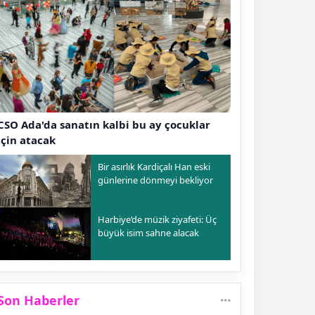
CSO Ada'da sanatın kalbi bu ay çocuklar
için atacak
Bir asırlık Kardiçalı Han eski
günlerine dönmeyi bekliyor
Harbiye’de müzik ziyafeti: Üç
büyük isim sahne alacak
Son Haberler