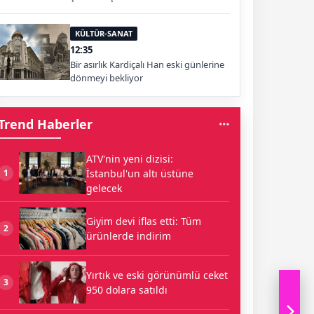
KÜLTÜR-SANAT
12:35
Bir asırlık Kardiçalı Han eski günlerine
dönmeyi bekliyor
Trend Haberler
ATV'nin yeni dizisi:
İstanbul'un altı üstüne
1
gelecek
Giyim devi iflas etti: Tüm
2
ürünlerde indirim
Yırtık ve eski görünümlü ceket
3
950 dolara satıldı