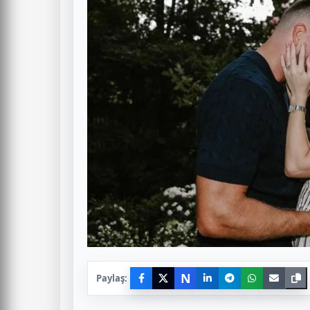
N
Paylaş: