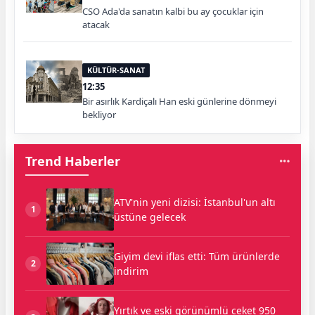
CSO Ada'da sanatın kalbi bu ay çocuklar için
atacak
KÜLTÜR-SANAT
12:35
Bir asırlık Kardiçalı Han eski günlerine dönmeyi
bekliyor
Trend Haberler
ATV'nin yeni dizisi: İstanbul'un altı
1
üstüne gelecek
Giyim devi iflas etti: Tüm ürünlerde
2
indirim
Yırtık ve eski görünümlü ceket 950