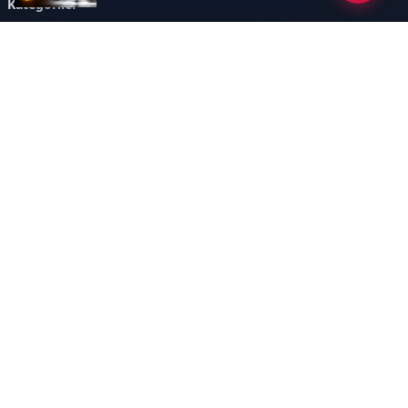
Kategoriler
GÜNDEM
DÜNYA
ASTROLOJİ
MODA
KÜLTÜR-SANAT
Sayfalar
AÇIK RIZA METNİ
ÇEREZ POLİTİKASI
AYDINLATMA METNİ
VERİ İHLALİ PROSEDÜRÜ
VERİ SAKLAMA VE İMHA
İletişim
POLİTİKASI
RSS
Sitemap
İletişim
İmaj Yayıncılık Reklam Pazarlama Ve Taahhüt Limited Şirketi
Ümit Mahallesi, 2494/2 Sokak No:4 Çankaya Ankara