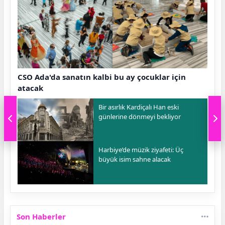
CSO Ada'da sanatın kalbi bu ay çocuklar için
atacak
Bir asırlık Kardiçalı Han eski
günlerine dönmeyi bekliyor
Harbiye’de müzik ziyafeti: Üç
büyük isim sahne alacak
Son Haberler