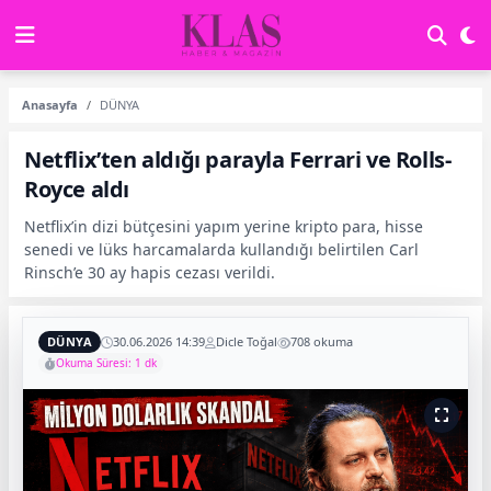
Anasayfa
DÜNYA
Netflix’ten aldığı parayla Ferrari ve Rolls-
Royce aldı
Netflix’in dizi bütçesini yapım yerine kripto para, hisse
senedi ve lüks harcamalarda kullandığı belirtilen Carl
Rinsch’e 30 ay hapis cezası verildi.
DÜNYA
30.06.2026 14:39
Dicle Toğal
708 okuma
Okuma Süresi: 1 dk