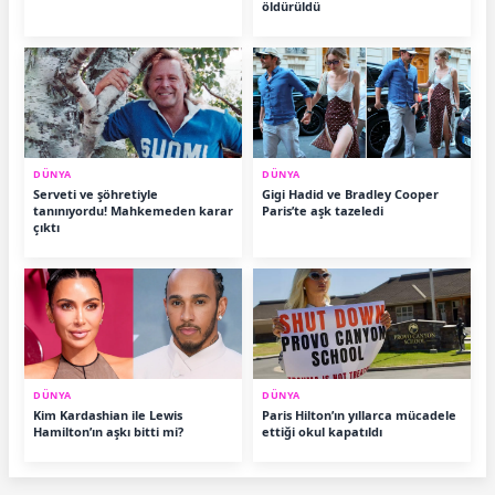
öldürüldü
DÜNYA
DÜNYA
Serveti ve şöhretiyle
Gigi Hadid ve Bradley Cooper
tanınıyordu! Mahkemeden karar
Paris’te aşk tazeledi
çıktı
DÜNYA
DÜNYA
Kim Kardashian ile Lewis
Paris Hilton’ın yıllarca mücadele
Hamilton’ın aşkı bitti mi?
ettiği okul kapatıldı