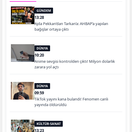
GÜNDEM
13:28
Ajda Pekkan’dan Tarkan’a: AHBAP’a yapılan
bağışlar ortaya çıktı
DÜNYA
10:20
Anime sevgisi kontrolden çıktı! Milyon dolarlık
zarara yol açtı
DÜNYA
09:59
TikTok yayını kana bulandı! Fenomen canlı
yayında öldürüldü
KÜLTÜR-SANAT
13:23