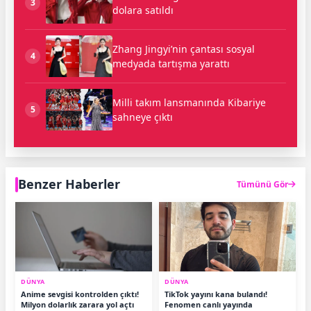
3
dolara satıldı
Zhang Jingyi’nin çantası sosyal
4
medyada tartışma yarattı
Milli takım lansmanında Kibariye
5
sahneye çıktı
Benzer Haberler
Tümünü Gör
DÜNYA
DÜNYA
Anime sevgisi kontrolden çıktı!
TikTok yayını kana bulandı!
Milyon dolarlık zarara yol açtı
Fenomen canlı yayında