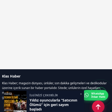
Klas Haber
Klas Haber; magazin dünyası, ünlüler, son dakika gelişmeleri ve dedikodular
üzerine içerik sunan bir haber portalıdır. Sitede; ünlülerin özel hayatları,
magazin gündemi, röportajlar, fotoğraf ve video galerileri, resmi ilanlar, e-
×
WhatsApp
İLGİNİZİ ÇEKEBİLİR
İhbar Hattı
gazete gibi geniş bir içerik yelpazesi bulunur.
Yıldız oyuncularla “Satıcının
Ölümü” için geri sayım
başladı