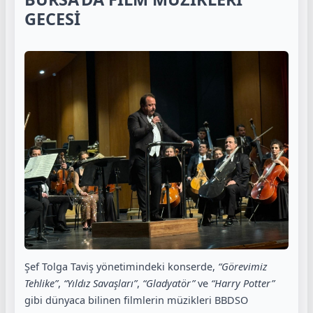
GECESİ
Şef Tolga Taviş yönetimindeki konserde,
“Görevimiz
Tehlike”
,
“Yıldız Savaşları”
,
“Gladyatör”
ve
“Harry Potter”
gibi dünyaca bilinen filmlerin müzikleri BBDSO