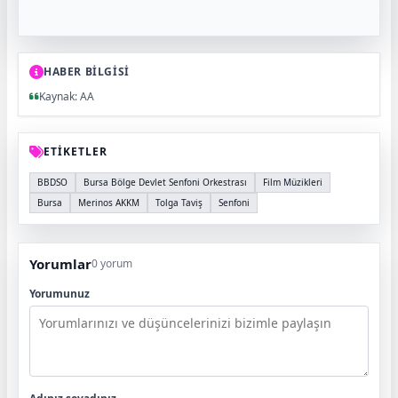
HABER BİLGİSİ
Kaynak: AA
ETİKETLER
BBDSO
Bursa Bölge Devlet Senfoni Orkestrası
Film Müzikleri
Bursa
Merinos AKKM
Tolga Taviş
Senfoni
Yorumlar
0 yorum
Yorumunuz