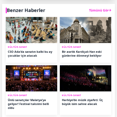
Benzer Haberler
Tümünü Gör
KÜLTÜR-SANAT
KÜLTÜR-SANAT
CSO Ada'da sanatın kalbi bu ay
Bir asırlık Kardiçalı Han eski
çocuklar için atacak
günlerine dönmeyi bekliyor
KÜLTÜR-SANAT
KÜLTÜR-SANAT
Ünlü sanatçılar Malatya’ya
Harbiye’de müzik ziyafeti: Üç
geliyor! Festival takvimi belli
büyük isim sahne alacak
oldu