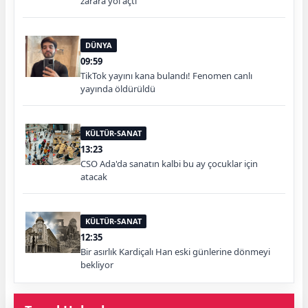
zarara yol açtı
DÜNYA
09:59
TikTok yayını kana bulandı! Fenomen canlı
yayında öldürüldü
KÜLTÜR-SANAT
13:23
CSO Ada'da sanatın kalbi bu ay çocuklar için
atacak
KÜLTÜR-SANAT
12:35
Bir asırlık Kardiçalı Han eski günlerine dönmeyi
bekliyor