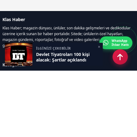
Klas Haber
Klas Haber; magazin dünyası, ünlüler, son dakika gelişmeleri ve dedikodular
üzerine içerik sunan bir haber portalıdır. Sitede; ünlülerin özel hayatları,
magazin gündemi, röportajlar, fotoğraf ve video galerileri, resmi ilanlar, e-
WhatsApp
İhbar Hattı
gazete gibi geniş bir içerik yelpazesi bulunur.
×
İLGİNİZİ ÇEKEBİLİR
Devlet Tiyatroları 100 kişi
alacak: Şartlar açıklandı
Kategoriler
GÜNDEM
DÜNYA
ASTROLOJİ
MODA
KÜLTÜR-SANAT
Sayfalar
AÇIK RIZA METNİ
ÇEREZ POLİTİKASI
AYDINLATMA METNİ
VERİ İHLALİ PROSEDÜRÜ