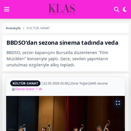
Anasayfa
KÜLTÜR-SANAT
BBDSO’dan sezona sinema tadında veda
BBDSO, sezon kapanışını Bursa’da düzenlenen “Film
Müzikleri” konseriyle yaptı. Gece, sevilen yapımların
unutulmaz ezgileriyle alkış topladı.
KÜLTÜR-SANAT
22.05.2026 02:06
Dicle Toğal
645 okuma
Okuma Süresi: 1 dk