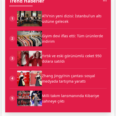
Trend Haberler
ATV'nin yeni dizisi: İstanbul'un altı
1
üstüne gelecek
Giyim devi iflas etti: Tüm ürünlerde
2
indirim
Yırtık ve eski görünümlü ceket 950
3
dolara satıldı
Zhang Jingyi’nin çantası sosyal
4
medyada tartışma yarattı
Milli takım lansmanında Kibariye
5
sahneye çıktı