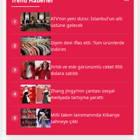
Trend Haberler
ATV'nin yeni dizisi: İstanbul'un altı
1
üstüne gelecek
Giyim devi iflas etti: Tüm ürünlerde
2
indirim
Yırtık ve eski görünümlü ceket 950
3
dolara satıldı
Zhang Jingyi’nin çantası sosyal
4
medyada tartışma yarattı
Milli takım lansmanında Kibariye
5
sahneye çıktı