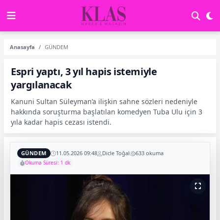
Anasayfa
GÜNDEM
Espri yaptı, 3 yıl hapis istemiyle
yargılanacak
Kanuni Sultan Süleyman’a ilişkin sahne sözleri nedeniyle
hakkında soruşturma başlatılan komedyen Tuba Ulu için 3
yıla kadar hapis cezası istendi.
GÜNDEM
11.05.2026 09:48
Dicle Toğal
633 okuma
Okuma Süresi: 1 dk