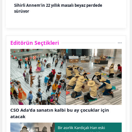
Sihirli Annem’in 22 yıllık masalı beyaz perdede
sürüyor
Editörün Seçtikleri
CSO Ada'da sanatın kalbi bu ay çocuklar için
atacak
Bir asırlık Kardiçalı Han eski