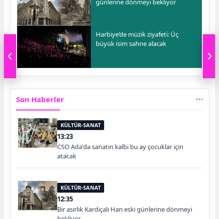
günlerine dönmeyi bekliyor
Harbiye’de müzik ziyafeti: Üç
büyük isim sahne alacak
Son Haberler
KÜLTÜR-SANAT
13:23
CSO Ada'da sanatın kalbi bu ay çocuklar için
atacak
KÜLTÜR-SANAT
12:35
Bir asırlık Kardiçalı Han eski günlerine dönmeyi
bekliyor