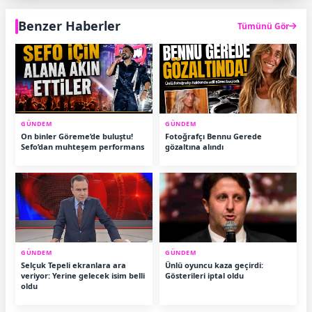
Benzer Haberler
Tümünü Gör
GÜNDEM
GÜNDEM
On binler Göreme’de buluştu!
Fotoğrafçı Bennu Gerede
Sefo’dan muhteşem performans
gözaltına alındı
GÜNDEM
GÜNDEM
Selçuk Tepeli ekranlara ara
Ünlü oyuncu kaza geçirdi:
veriyor: Yerine gelecek isim belli
Gösterileri iptal oldu
oldu