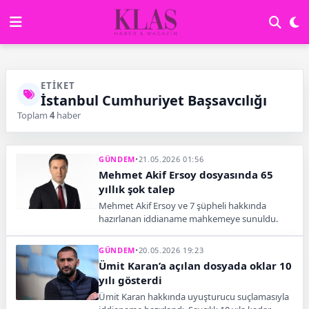
ETIKET
İstanbul Cumhuriyet Başsavcılığı
Toplam
4
haber
GÜNDEM
•
21.05.2026 01:56
Mehmet Akif Ersoy dosyasında 65
yıllık şok talep
Mehmet Akif Ersoy ve 7 şüpheli hakkında
hazırlanan iddianame mahkemeye sunuldu.
Ersoy için 65 yıl 3 aya kadar hapis cezası talep
edildi.
GÜNDEM
•
20.05.2026 19:23
Ümit Karan’a açılan dosyada oklar 10
yılı gösterdi
Ümit Karan hakkında uyuşturucu suçlamasıyla