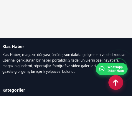
Klas Haber
Klas Haber; magazin dünyası, ünlüler, son dakika gelişmeleri ve dedikodular
üzerine içerik sunan bir haber portalıdır. Sitede; ünlülerin özel hayatları,
magazin gündemi, röportajlar, fotoğraf ve video galerileri, resmi ilanlar, e-
WhatsApp
İhbar Hattı
gazete gibi geniş bir içerik yelpazesi bulunur.
Kategoriler
GÜNDEM
DÜNYA
ASTROLOJİ
MODA
KÜLTÜR-SANAT