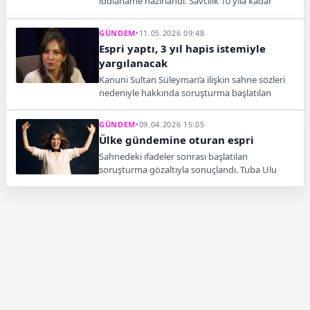
iddianame hazırlandı. Savcılık 10 yıla kadar
hapis isterken, dosyadaki tanık beyanları dikkat
çekti.
GÜNDEM
•
11.05.2026 09:48
Espri yaptı, 3 yıl hapis istemiyle
yargılanacak
Kanuni Sultan Süleyman’a ilişkin sahne sözleri
nedeniyle hakkında soruşturma başlatılan
komedyen Tuba Ulu için 3 yıla kadar hapis
cezası istendi.
GÜNDEM
•
09.04.2026 15:05
Ülke gündemine oturan espri
Sahnedeki ifadeler sonrası başlatılan
soruşturma gözaltıyla sonuçlandı. Tuba Ulu
hakkında yöneltilen suçlama ve sürecin
detayları dikkat çekti.