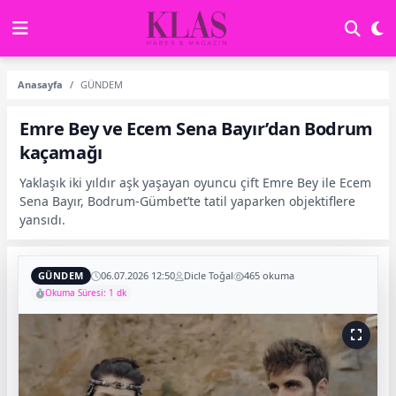
Anasayfa
GÜNDEM
Emre Bey ve Ecem Sena Bayır’dan Bodrum
kaçamağı
Yaklaşık iki yıldır aşk yaşayan oyuncu çift Emre Bey ile Ecem
Sena Bayır, Bodrum-Gümbet’te tatil yaparken objektiflere
yansıdı.
GÜNDEM
06.07.2026 12:50
Dicle Toğal
465 okuma
Okuma Süresi: 1 dk