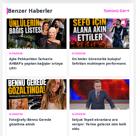
Benzer Haberler
Tümünü Gör
GÜNDEM
GÜNDEM
Ajda Pekkan’dan Tarkan’a:
On binler Göreme’de buluştu!
AHBAP’a yapılan bağışlar ortaya
Sefo’dan muhteşem performans
çıktı
GÜNDEM
GÜNDEM
Fotoğrafçı Bennu Gerede
Selçuk Tepeli ekranlara ara
gözaltına alındı
veriyor: Yerine gelecek isim belli
oldu