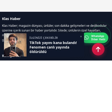
Klas Haber
Klas Haber; magazin dünyası, ünlüler, son dakika gelişmeleri ve dedikodular
üzerine içerik sunan bir haber portalıdır. Sitede; ünlülerin özel hayatları,
magazin gündemi, röportajlar, fotoğraf ve video galerileri, resmi ilanlar, e-
×
WhatsApp
İLGİNİZİ ÇEKEBİLİR
İhbar Hattı
gazete gibi geniş bir içerik yelpazesi bulunur.
TikTok yayını kana bulandı!
Fenomen canlı yayında
öldürüldü
Kategoriler
GÜNDEM
DÜNYA
ASTROLOJİ
MODA
KÜLTÜR-SANAT
Sayfalar
AÇIK RIZA METNİ
ÇEREZ POLİTİKASI
AYDINLATMA METNİ
VERİ İHLALİ PROSEDÜRÜ