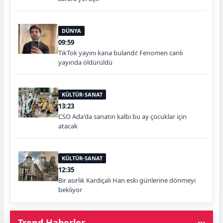
DÜNYA
09:59
TikTok yayını kana bulandı! Fenomen canlı
yayında öldürüldü
KÜLTÜR-SANAT
13:23
CSO Ada'da sanatın kalbi bu ay çocuklar için
atacak
KÜLTÜR-SANAT
12:35
Bir asırlık Kardiçalı Han eski günlerine dönmeyi
bekliyor
Trend Haberler