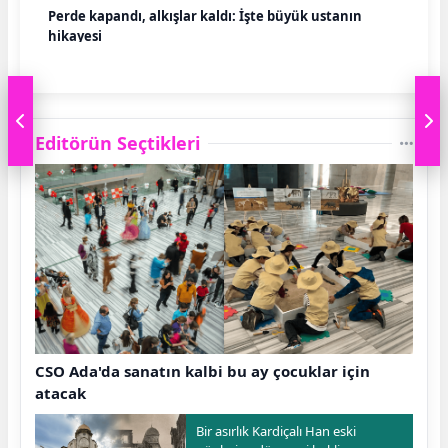
Perde kapandı, alkışlar kaldı: İşte büyük ustanın
hikayesi
Editörün Seçtikleri
CSO Ada'da sanatın kalbi bu ay çocuklar için
atacak
Bir asırlık Kardiçalı Han eski