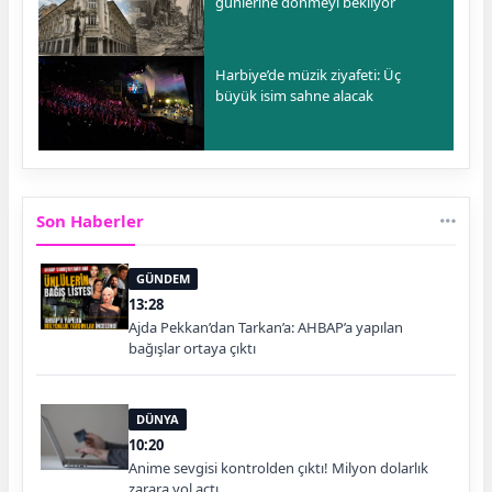
günlerine dönmeyi bekliyor
Harbiye’de müzik ziyafeti: Üç
büyük isim sahne alacak
Son Haberler
GÜNDEM
13:28
Ajda Pekkan’dan Tarkan’a: AHBAP’a yapılan
bağışlar ortaya çıktı
DÜNYA
10:20
Anime sevgisi kontrolden çıktı! Milyon dolarlık
zarara yol açtı