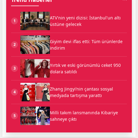
ATV'nin yeni dizisi: İstanbul'un altı
1
üstüne gelecek
Giyim devi iflas etti: Tüm ürünlerde
2
indirim
Yırtık ve eski görünümlü ceket 950
3
dolara satıldı
Zhang Jingyi’nin çantası sosyal
4
medyada tartışma yarattı
Milli takım lansmanında Kibariye
5
sahneye çıktı