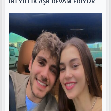
İKİ YILLIK AŞK DEVAM EDİYOR