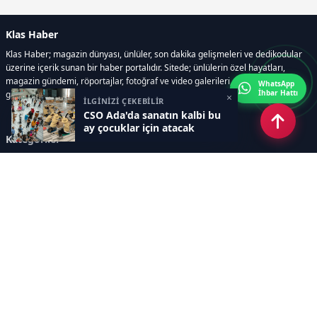
Klas Haber
Klas Haber; magazin dünyası, ünlüler, son dakika gelişmeleri ve dedikodular
üzerine içerik sunan bir haber portalıdır. Sitede; ünlülerin özel hayatları,
magazin gündemi, röportajlar, fotoğraf ve video galerileri, resmi ilanlar, e-
WhatsApp
İhbar Hattı
gazete gibi geniş bir içerik yelpazesi bulunur.
×
İLGİNİZİ ÇEKEBİLİR
CSO Ada'da sanatın kalbi bu
ay çocuklar için atacak
Kategoriler
GÜNDEM
DÜNYA
ASTROLOJİ
MODA
KÜLTÜR-SANAT
Sayfalar
AÇIK RIZA METNİ
ÇEREZ POLİTİKASI
AYDINLATMA METNİ
VERİ İHLALİ PROSEDÜRÜ
VERİ SAKLAMA VE İMHA
İletişim