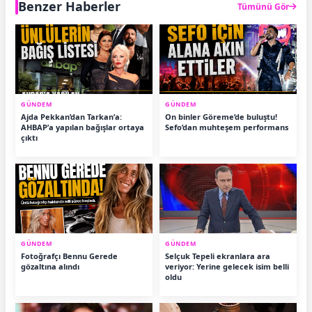
Benzer Haberler
Tümünü Gör
GÜNDEM
GÜNDEM
Ajda Pekkan’dan Tarkan’a:
On binler Göreme’de buluştu!
AHBAP’a yapılan bağışlar ortaya
Sefo’dan muhteşem performans
çıktı
GÜNDEM
GÜNDEM
Fotoğrafçı Bennu Gerede
Selçuk Tepeli ekranlara ara
gözaltına alındı
veriyor: Yerine gelecek isim belli
oldu