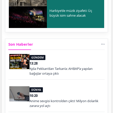
Harbiye’de müzik ziyafeti: Üç
büyük isim sahne alacak
Son Haberler
GÜNDEM
13:28
Ajda Pekkan’dan Tarkan’a: AHBAP’a yapılan
bağışlar ortaya çıktı
DÜNYA
10:20
Anime sevgisi kontrolden çıktı! Milyon dolarlık
zarara yol açtı