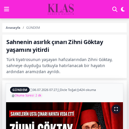
Anasayfa
GÜNDEM
Sahnenin asırlık çınarı Zihni Göktay
yaşamını yitirdi
Türk tiyatrosunun yaşayan hafızalarından Zihni Göktay,
sahneye duyduğu tutkuyla hatırlanacak bir hayatın
ardından aramızdan ayrıldı.
GÜNDEM
06.07.2026 07:27
Dicle Toğal
424 okuma
Okuma Süresi: 2 dk