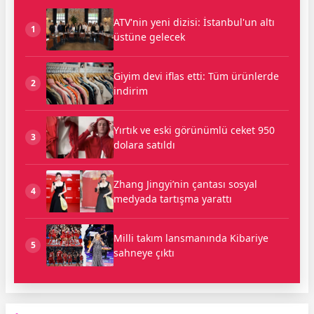
ATV'nin yeni dizisi: İstanbul'un altı
1
üstüne gelecek
Giyim devi iflas etti: Tüm ürünlerde
2
indirim
Yırtık ve eski görünümlü ceket 950
3
dolara satıldı
Zhang Jingyi’nin çantası sosyal
4
medyada tartışma yarattı
Milli takım lansmanında Kibariye
5
sahneye çıktı