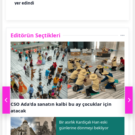
yer edindi
Editörün Seçtikleri
CSO Ada'da sanatın kalbi bu ay çocuklar için
atacak
Bir asırlık Kardiçalı Han eski
günlerine dönmeyi bekliyor