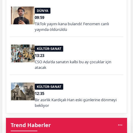
DÜNYA
09:59
TikTok yayını kana bulandı! Fenomen canlı
yayında öldürüldü
KÜLTÜR-SANAT
13:23
CSO Ada'da sanatın kalbi bu ay çocuklar için
atacak
KÜLTÜR-SANAT
12:35
Bir asırlık Kardiçalı Han eski günlerine dönmeyi
bekliyor
Trend Haberler