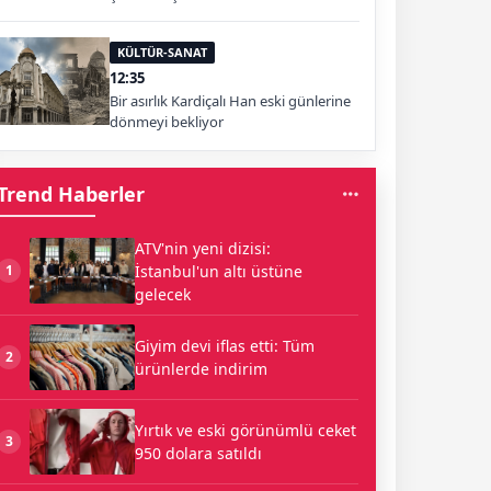
KÜLTÜR-SANAT
12:35
Bir asırlık Kardiçalı Han eski günlerine
dönmeyi bekliyor
Trend Haberler
ATV'nin yeni dizisi:
İstanbul'un altı üstüne
1
gelecek
Giyim devi iflas etti: Tüm
2
ürünlerde indirim
Yırtık ve eski görünümlü ceket
3
950 dolara satıldı