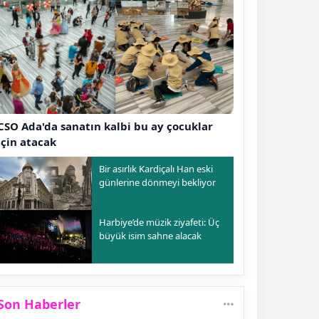
CSO Ada'da sanatın kalbi bu ay çocuklar
için atacak
Bir asırlık Kardiçalı Han eski
günlerine dönmeyi bekliyor
Harbiye’de müzik ziyafeti: Üç
büyük isim sahne alacak
Son Haberler