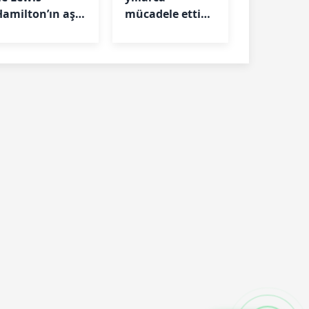
Hamilton’ın aşkı
mücadele ettiği
itti mi?
okul kapatıldı