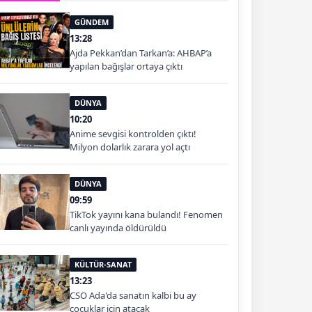
GÜNDEM
13:28
Ajda Pekkan’dan Tarkan’a: AHBAP’a
yapılan bağışlar ortaya çıktı
DÜNYA
10:20
Anime sevgisi kontrolden çıktı!
Milyon dolarlık zarara yol açtı
DÜNYA
09:59
TikTok yayını kana bulandı! Fenomen
canlı yayında öldürüldü
KÜLTÜR-SANAT
13:23
CSO Ada'da sanatın kalbi bu ay
çocuklar için atacak