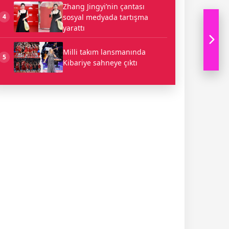
Zhang Jingyi’nin çantası
sosyal medyada tartışma
4
yarattı
Milli takım lansmanında
5
Kibariye sahneye çıktı