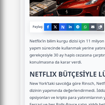
N
Paylaş:
Netflix’in bilim kurgu dizisi için 11 mily
yapım sürecinde kullanmak yerine yatırı
gerekçesiyle 30 ay hapis cezasına çarptı
konulmasına da karar verdi.
NETFLIX BÜTÇESİYLE L
New York’taki savcılığa göre Rinsch, Netfl
dizinin yapımında değerlendirmedi. İdd
opsiyonları ve kripto para yatırımlarının y
Ferrari ve beş Rolls-Royce satın aldığı belir