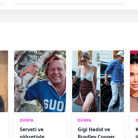
DÜNYA
DÜNYA
Serveti ve
Gigi Hadid ve
şöhretiyle
Bradley Cooper
i