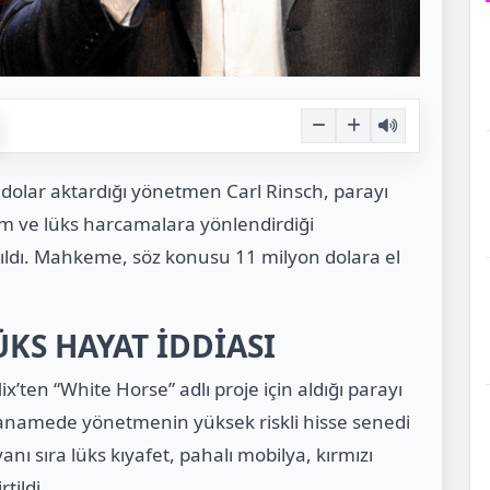
on dolar aktardığı yönetmen Carl Rinsch, parayı
m ve lüks harcamalara yönlendirdiği
rıldı. Mahkeme, söz konusu 11 milyon dolara el
ÜKS HAYAT İDDİASI
ix’ten “White Horse” adlı proje için aldığı parayı
ianamede yönetmenin yüksek riskli hisse senedi
anı sıra lüks kıyafet, pahalı mobilya, kırmızı
tildi.