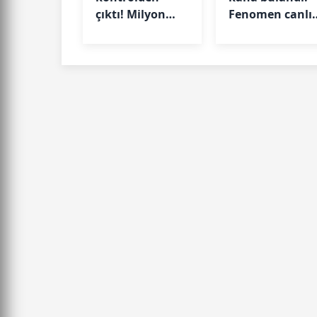
çıktı! Milyon
Fenomen canlı
dolarlık zarara
yayında
yol açtı
öldürüldü