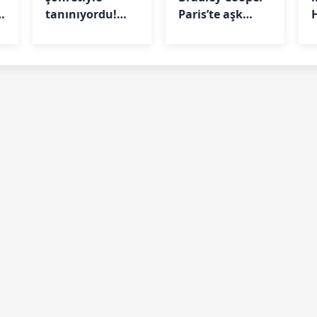
tanınıyordu!
Paris’te aşk
Mahkemeden
tazeledi
b
karar çıktı