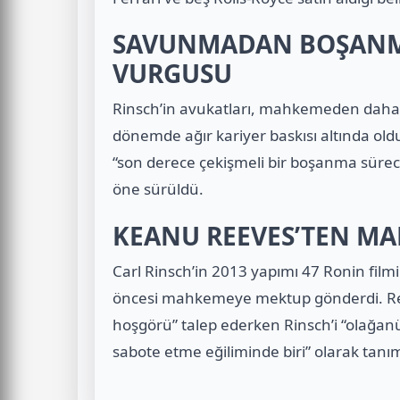
SAVUNMADAN BOŞANMA
VURGUSU
Rinsch’in avukatları, mahkemeden daha
dönemde ağır kariyer baskısı altında o
“son derece çekişmeli bir boşanma süreci”
öne sürüldü.
KEANU REEVES’TEN M
Carl Rinsch’in 2013 yapımı 47 Ronin filmi
öncesi mahkemeye mektup gönderdi. Re
hoşgörü” talep ederken Rinsch’i “olağanü
sabote etme eğiliminde biri” olarak tanım