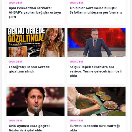
GÜNDEM
GÜNDEM
Ajda Pekkan’dan Tarkan’a:
On binler Göreme’de buluştu!
AHBAP’a yapılan bağışlar ortaya
Sefo’dan muhteşem performans
çıktı
GÜNDEM
GÜNDEM
Fotoğrafçı Bennu Gerede
Selçuk Tepeli ekranlara ara
gözaltına alındı
veriyor: Yerine gelecek isim belli
oldu
GÜNDEM
GÜNDEM
Ünlü oyuncu kaza geçirdi:
Turistin ilk tercihi Türk mutfağı
Gösterileri iptal oldu
oldu