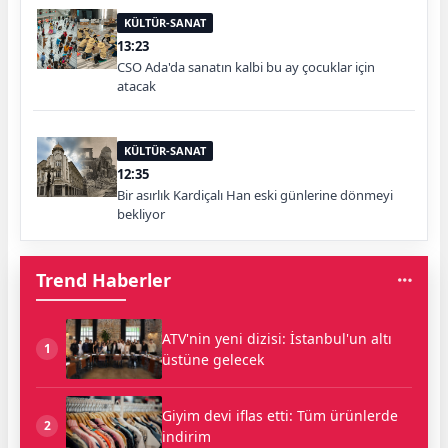
KÜLTÜR-SANAT
13:23
CSO Ada'da sanatın kalbi bu ay çocuklar için
atacak
KÜLTÜR-SANAT
12:35
Bir asırlık Kardiçalı Han eski günlerine dönmeyi
bekliyor
Trend Haberler
ATV'nin yeni dizisi: İstanbul'un altı
1
üstüne gelecek
Giyim devi iflas etti: Tüm ürünlerde
2
indirim