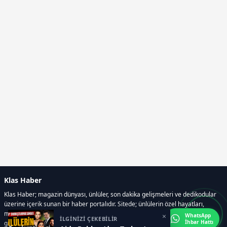
Klas Haber
Klas Haber; magazin dünyası, ünlüler, son dakika gelişmeleri ve dedikodular
üzerine içerik sunan bir haber portalıdır. Sitede; ünlülerin özel hayatları,
magazin gündemi, röportajlar, fotoğraf ve video galerileri, resmi ilanlar, e-
×
WhatsApp
İLGİNİZİ ÇEKEBİLİR
İhbar Hattı
gazete gibi geniş bir içerik yelpazesi bulunur.