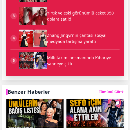
Yırtık ve eski görünümlü ceket 950
3
dolara satıldı
Zhang Jingyi’nin çantası sosyal
4
medyada tartışma yarattı
Milli takım lansmanında Kibariye
5
sahneye çıktı
Benzer Haberler
Tümünü Gör