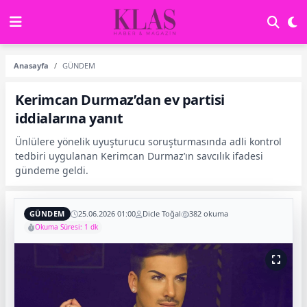
Anasayfa
GÜNDEM
Kerimcan Durmaz’dan ev partisi
iddialarına yanıt
Ünlülere yönelik uyuşturucu soruşturmasında adli kontrol
tedbiri uygulanan Kerimcan Durmaz’ın savcılık ifadesi
gündeme geldi.
GÜNDEM
25.06.2026 01:00
Dicle Toğal
382 okuma
Okuma Süresi: 1 dk