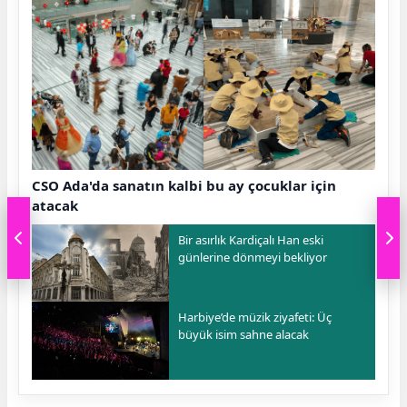
CSO Ada'da sanatın kalbi bu ay çocuklar için
atacak
Bir asırlık Kardiçalı Han eski
günlerine dönmeyi bekliyor
Harbiye’de müzik ziyafeti: Üç
büyük isim sahne alacak