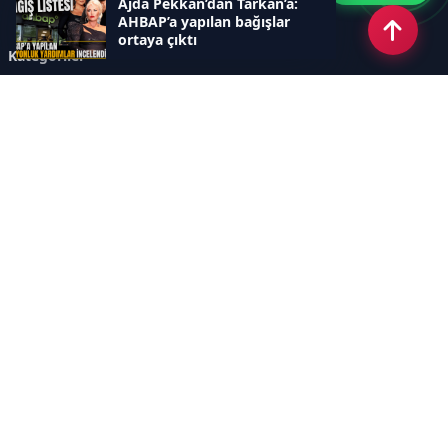
Ajda Pekkan’dan Tarkan’a:
AHBAP’a yapılan bağışlar
ortaya çıktı
Kategoriler
GÜNDEM
DÜNYA
ASTROLOJİ
MODA
KÜLTÜR-SANAT
Sayfalar
AÇIK RIZA METNİ
ÇEREZ POLİTİKASI
AYDINLATMA METNİ
VERİ İHLALİ PROSEDÜRÜ
VERİ SAKLAMA VE İMHA
İletişim
POLİTİKASI
RSS
Sitemap
İletişim