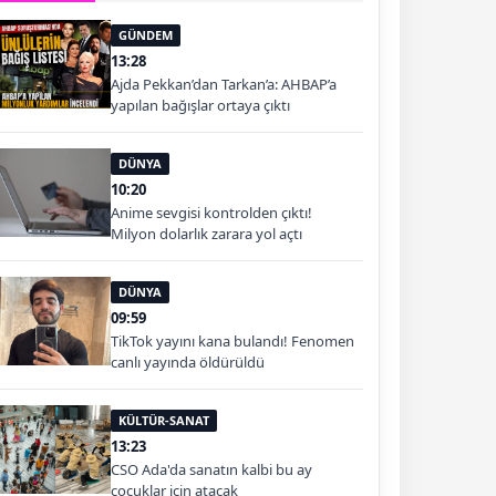
GÜNDEM
13:28
Ajda Pekkan’dan Tarkan’a: AHBAP’a
yapılan bağışlar ortaya çıktı
DÜNYA
10:20
Anime sevgisi kontrolden çıktı!
Milyon dolarlık zarara yol açtı
DÜNYA
09:59
TikTok yayını kana bulandı! Fenomen
canlı yayında öldürüldü
KÜLTÜR-SANAT
13:23
CSO Ada'da sanatın kalbi bu ay
çocuklar için atacak