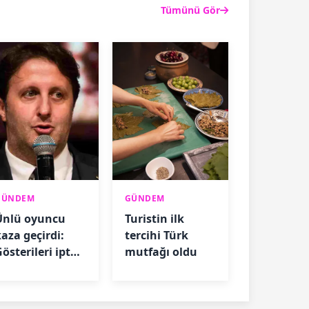
Tümünü Gör
GÜNDEM
GÜNDEM
Ünlü oyuncu
Turistin ilk
kaza geçirdi:
tercihi Türk
österileri iptal
mutfağı oldu
oldu