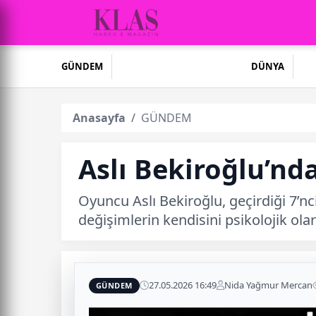
GÜNDEM
DÜNYA
Anasayfa
GÜNDEM
Aslı Bekiroğlu’nd
Oyuncu Aslı Bekiroğlu, geçirdiği 7’nci
değişimlerin kendisini psikolojik olar
27.05.2026 16:49
Nida Yağmur Mercan
GÜNDEM