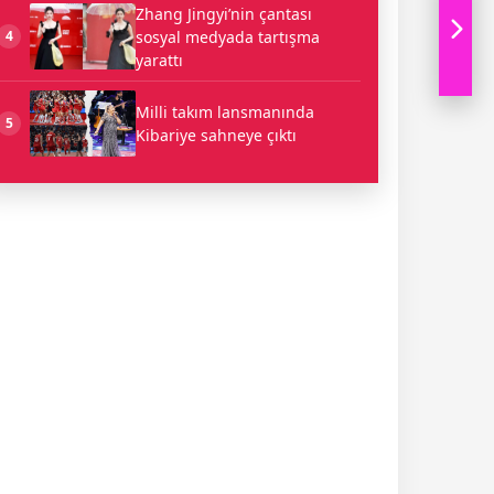
Zhang Jingyi’nin çantası
sosyal medyada tartışma
4
yarattı
Milli takım lansmanında
5
Kibariye sahneye çıktı