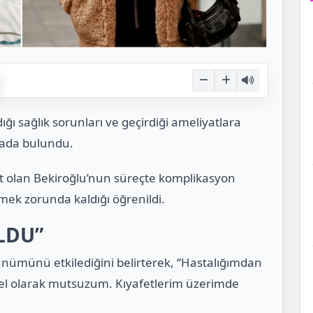
dığı sağlık sorunları ve geçirdiği ameliyatlara
mada bulundu.
t olan Bekiroğlu’nun süreçte komplikasyon
mek zorunda kaldığı öğrenildi.
LDU”
rünümünü etkilediğini belirterek, “Hastalığımdan
el olarak mutsuzum. Kıyafetlerim üzerimde
.