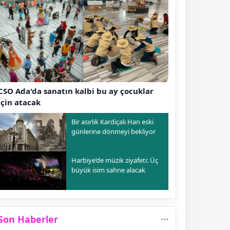
CSO Ada'da sanatın kalbi bu ay çocuklar
için atacak
Bir asırlık Kardiçalı Han eski
günlerine dönmeyi bekliyor
Harbiye’de müzik ziyafeti: Üç
büyük isim sahne alacak
Son Haberler