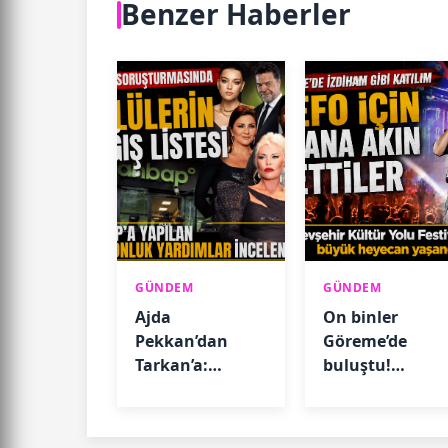
Benzer Haberler
GÜNDEM
GÜNDEM
Ajda
On binler
Pekkan’dan
Göreme’de
Tarkan’a:
buluştu!
AHBAP’a yapılan
Sefo’dan
bağışlar ortaya
muhteşem
çıktı
performans