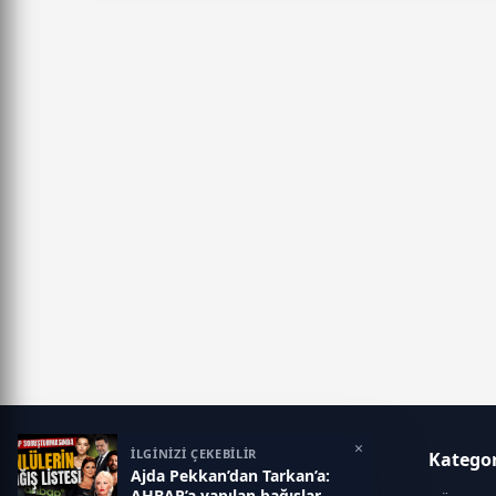
×
İLGİNİZİ ÇEKEBİLİR
Klas Haber
Kategor
Ajda Pekkan’dan Tarkan’a:
AHBAP’a yapılan bağışlar