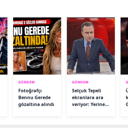
GÜNDEM
GÜNDEM
Fotoğrafçı
Selçuk Tepeli
Bennu Gerede
ekranlara ara
gözaltına alındı
veriyor: Yerine
G
gelecek isim
belli oldu