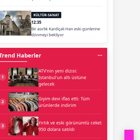
KÜLTÜR-SANAT
12:35
Bir asırlık Kardiçalı Han eski günlerine
dönmeyi bekliyor
Trend Haberler
ATV'nin yeni dizisi:
İstanbul'un altı üstüne
1
gelecek
Giyim devi iflas etti: Tüm
2
ürünlerde indirim
Yırtık ve eski görünümlü ceket
3
950 dolara satıldı