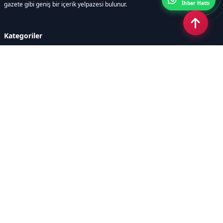
İhbar Hattı
gazete gibi geniş bir içerik yelpazesi bulunur.
Kategoriler
GÜNDEM
DÜNYA
ASTROLOJİ
MODA
KÜLTÜR-SANAT
Sayfalar
AÇIK RIZA METNİ
ÇEREZ POLİTİKASI
AYDINLATMA METNİ
VERİ İHLALİ PROSEDÜRÜ
VERİ SAKLAMA VE İMHA
İletişim
POLİTİKASI
RSS
Sitemap