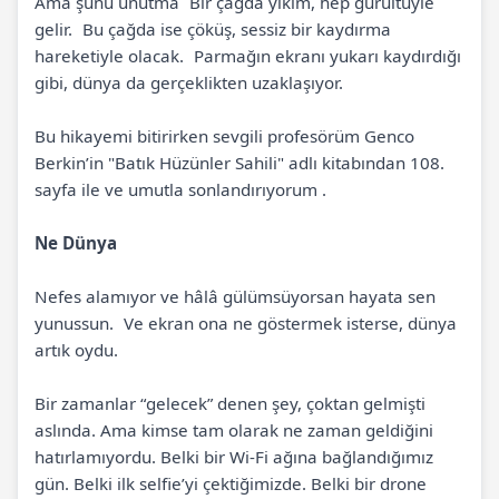
Ama şunu unutma Bir çağda yıkım, hep gürültüyle
gelir. Bu çağda ise çöküş, sessiz bir kaydırma
hareketiyle olacak. Parmağın ekranı yukarı kaydırdığı
gibi, dünya da gerçeklikten uzaklaşıyor.
Bu hikayemi bitirirken sevgili profesörüm Genco
Berkin’in "Batık Hüzünler Sahili" adlı kitabından 108.
sayfa ile ve umutla sonlandırıyorum .
Ne Dünya
Nefes alamıyor ve hâlâ gülümsüyorsan hayata sen
yunussun. Ve ekran ona ne göstermek isterse, dünya
artık oydu.
Bir zamanlar “gelecek” denen şey, çoktan gelmişti
aslında. Ama kimse tam olarak ne zaman geldiğini
hatırlamıyordu. Belki bir Wi-Fi ağına bağlandığımız
gün. Belki ilk selfie’yi çektiğimizde. Belki bir drone