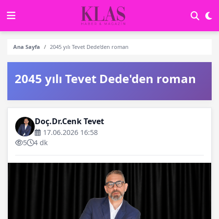
Ana Sayfa
2045 yılı Tevet Dede'den roman
2045 yılı Tevet Dede'den roman
Doç.Dr.Cenk Tevet
17.06.2026 16:58
5
4 dk