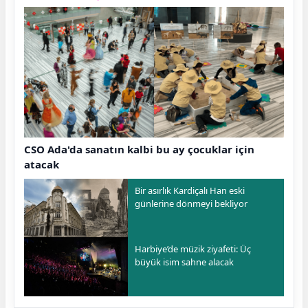
CSO Ada'da sanatın kalbi bu ay çocuklar için
atacak
Bir asırlık Kardiçalı Han eski
günlerine dönmeyi bekliyor
Harbiye’de müzik ziyafeti: Üç
büyük isim sahne alacak