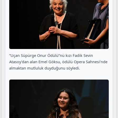
“Uçan Süpürge Onur Ödülü”nü kızı Fadik Sevin
Atasoy’dan alan Emel Göksu, ödülü Opera Sahnesi’nde
almaktan mutluluk duyduğunu söyledi.