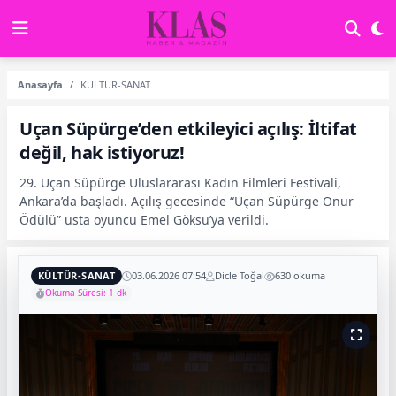
Anasayfa
KÜLTÜR-SANAT
Uçan Süpürge’den etkileyici açılış: İltifat
değil, hak istiyoruz!
29. Uçan Süpürge Uluslararası Kadın Filmleri Festivali,
Ankara’da başladı. Açılış gecesinde “Uçan Süpürge Onur
Ödülü” usta oyuncu Emel Göksu’ya verildi.
KÜLTÜR-SANAT
03.06.2026 07:54
Dicle Toğal
630 okuma
Okuma Süresi: 1 dk