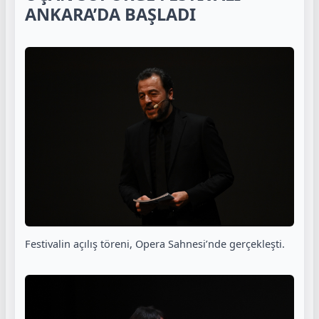
ANKARA’DA BAŞLADI
Festivalin açılış töreni, Opera Sahnesi’nde gerçekleşti.