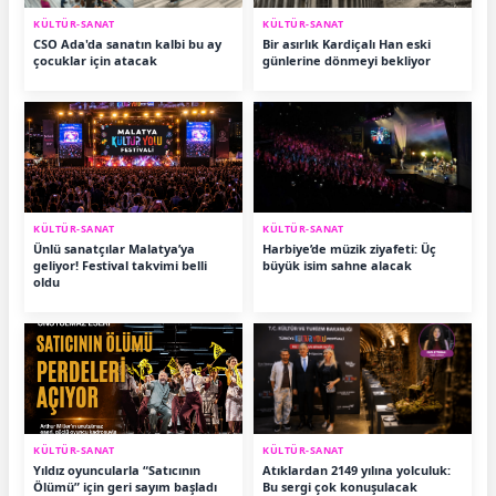
KÜLTÜR-SANAT
KÜLTÜR-SANAT
CSO Ada'da sanatın kalbi bu ay
Bir asırlık Kardiçalı Han eski
çocuklar için atacak
günlerine dönmeyi bekliyor
KÜLTÜR-SANAT
KÜLTÜR-SANAT
Ünlü sanatçılar Malatya’ya
Harbiye’de müzik ziyafeti: Üç
geliyor! Festival takvimi belli
büyük isim sahne alacak
oldu
KÜLTÜR-SANAT
KÜLTÜR-SANAT
Yıldız oyuncularla “Satıcının
Atıklardan 2149 yılına yolculuk:
Ölümü” için geri sayım başladı
Bu sergi çok konuşulacak