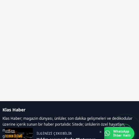
Klas Haber
Klas Haber; magazin dünyası, ünlüler, son dakika gelişmeleri ve dedikodular
üzerine içerik sunan bir haber portalıdır. Sitede; ünlülerin özel hayatları,
magazin gündemi, röportajlar, fotoğraf ve video galerileri, resmi ilanlar, e-
×
WhatsApp
İLGİNİZİ ÇEKEBİLİR
İhbar Hattı
gazete gibi geniş bir içerik yelpazesi bulunur.