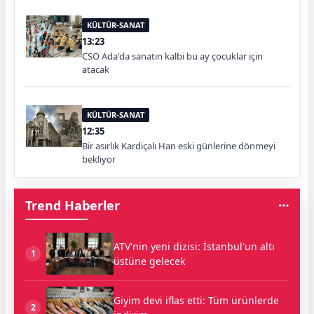
KÜLTÜR-SANAT
13:23
CSO Ada'da sanatın kalbi bu ay çocuklar için
atacak
KÜLTÜR-SANAT
12:35
Bir asırlık Kardiçalı Han eski günlerine dönmeyi
bekliyor
Trend Haberler
ATV'nin yeni dizisi: İstanbul'un altı
1
üstüne gelecek
Giyim devi iflas etti: Tüm ürünlerde
2