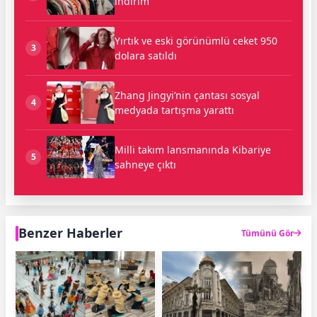
indirim
Yırtık ve eski görünümlü ceket 950
3
dolara satıldı
Zhang Jingyi’nin çantası sosyal
4
medyada tartışma yarattı
Milli takım lansmanında Kibariye
5
sahneye çıktı
Benzer Haberler
Tümünü Gör