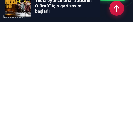
Yıldız oyuncularla “Satıcının
Ölümü” için geri sayım
başladı
Kategoriler
GÜNDEM
DÜNYA
ASTROLOJİ
MODA
KÜLTÜR-SANAT
Sayfalar
AÇIK RIZA METNİ
ÇEREZ POLİTİKASI
AYDINLATMA METNİ
VERİ İHLALİ PROSEDÜRÜ
VERİ SAKLAMA VE İMHA
İletişim
POLİTİKASI
RSS
Sitemap
İletişim