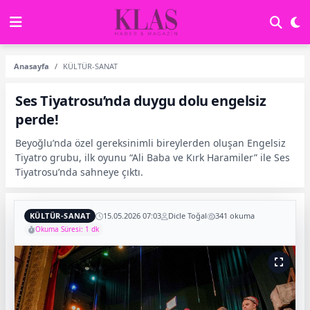
Anasayfa
KÜLTÜR-SANAT
Ses Tiyatrosu’nda duygu dolu engelsiz
perde!
Beyoğlu’nda özel gereksinimli bireylerden oluşan Engelsiz
Tiyatro grubu, ilk oyunu “Ali Baba ve Kırk Haramiler” ile Ses
Tiyatrosu’nda sahneye çıktı.
KÜLTÜR-SANAT
15.05.2026 07:03
Dicle Toğal
341 okuma
Okuma Süresi: 1 dk