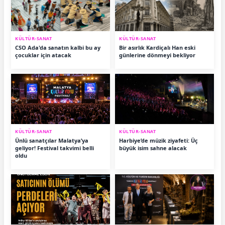
KÜLTÜR-SANAT
KÜLTÜR-SANAT
CSO Ada'da sanatın kalbi bu ay
Bir asırlık Kardiçalı Han eski
çocuklar için atacak
günlerine dönmeyi bekliyor
KÜLTÜR-SANAT
KÜLTÜR-SANAT
Ünlü sanatçılar Malatya’ya
Harbiye’de müzik ziyafeti: Üç
geliyor! Festival takvimi belli
büyük isim sahne alacak
oldu