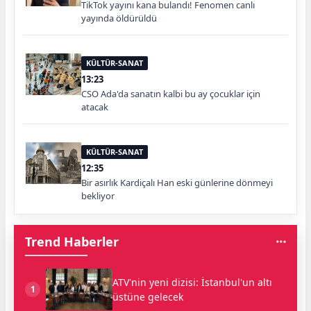
TikTok yayını kana bulandı! Fenomen canlı
yayında öldürüldü
KÜLTÜR-SANAT
13:23
CSO Ada'da sanatın kalbi bu ay çocuklar için
atacak
KÜLTÜR-SANAT
12:35
Bir asırlık Kardiçalı Han eski günlerine dönmeyi
bekliyor
Trend Haberler
ATV'nin yeni dizisi: İstanbul'un altı
1
üstüne gelecek