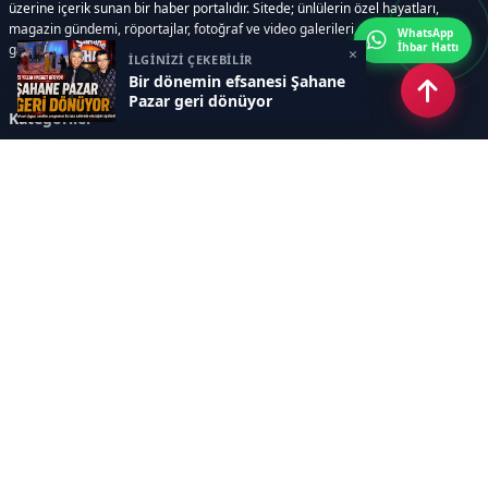
üzerine içerik sunan bir haber portalıdır. Sitede; ünlülerin özel hayatları,
magazin gündemi, röportajlar, fotoğraf ve video galerileri, resmi ilanlar, e-
WhatsApp
İhbar Hattı
gazete gibi geniş bir içerik yelpazesi bulunur.
×
İLGİNİZİ ÇEKEBİLİR
Bir dönemin efsanesi Şahane
Pazar geri dönüyor
Kategoriler
GÜNDEM
DÜNYA
ASTROLOJİ
MODA
KÜLTÜR-SANAT
Sayfalar
AÇIK RIZA METNİ
ÇEREZ POLİTİKASI
AYDINLATMA METNİ
VERİ İHLALİ PROSEDÜRÜ
VERİ SAKLAMA VE İMHA
İletişim
POLİTİKASI
RSS
Sitemap