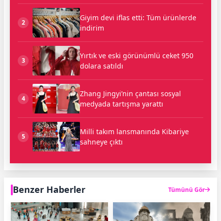
Giyim devi iflas etti: Tüm ürünlerde
2
indirim
Yırtık ve eski görünümlü ceket 950
3
dolara satıldı
Zhang Jingyi’nin çantası sosyal
4
medyada tartışma yarattı
Milli takım lansmanında Kibariye
5
sahneye çıktı
Benzer Haberler
Tümünü Gör