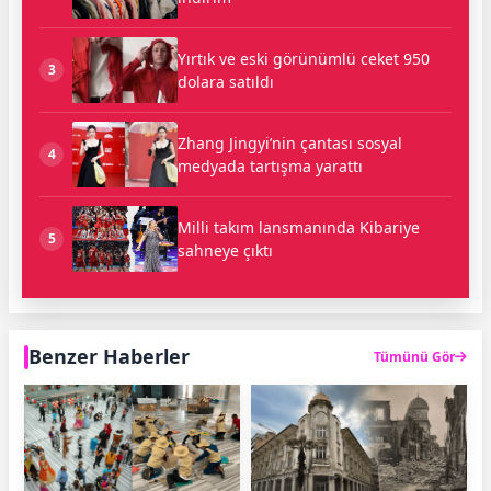
Yırtık ve eski görünümlü ceket 950
3
dolara satıldı
Zhang Jingyi’nin çantası sosyal
4
medyada tartışma yarattı
Milli takım lansmanında Kibariye
5
sahneye çıktı
Benzer Haberler
Tümünü Gör