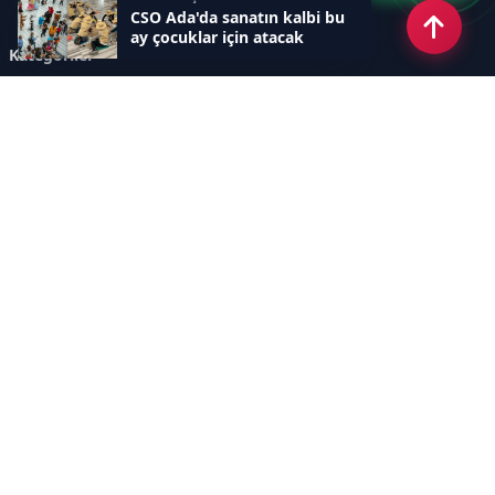
CSO Ada'da sanatın kalbi bu
ay çocuklar için atacak
Kategoriler
GÜNDEM
DÜNYA
ASTROLOJİ
MODA
KÜLTÜR-SANAT
Sayfalar
AÇIK RIZA METNİ
ÇEREZ POLİTİKASI
AYDINLATMA METNİ
VERİ İHLALİ PROSEDÜRÜ
VERİ SAKLAMA VE İMHA
İletişim
POLİTİKASI
RSS
Sitemap
İletişim