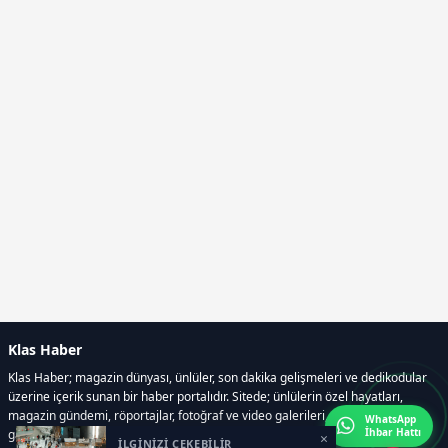
Klas Haber
Klas Haber; magazin dünyası, ünlüler, son dakika gelişmeleri ve dedikodular
üzerine içerik sunan bir haber portalıdır. Sitede; ünlülerin özel hayatları,
magazin gündemi, röportajlar, fotoğraf ve video galerileri, resmi ilanlar, e-
WhatsApp
İhbar Hattı
gazete gibi geniş bir içerik yelpazesi bulunur.
×
İLGİNİZİ ÇEKEBİLİR