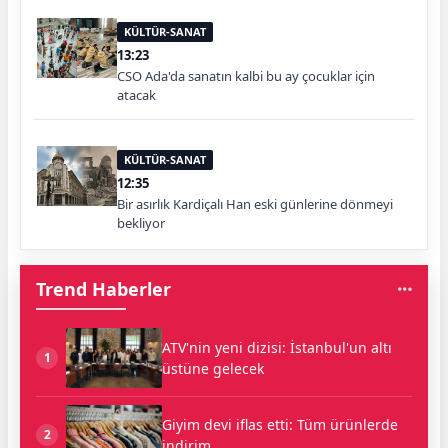
KÜLTÜR-SANAT
13:23
CSO Ada'da sanatın kalbi bu ay çocuklar için
atacak
KÜLTÜR-SANAT
12:35
Bir asırlık Kardiçalı Han eski günlerine dönmeyi
bekliyor
Trend Haberler
ATV'nin yeni dizisi: İstanbul'un altı
1
üstüne gelecek
Giyim devi iflas etti: Tüm ürünlerde
2
indirim