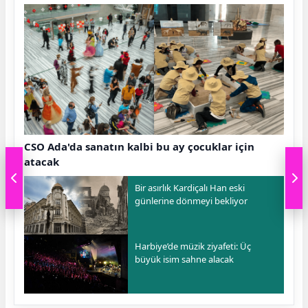
CSO Ada'da sanatın kalbi bu ay çocuklar için
atacak
Bir asırlık Kardiçalı Han eski
günlerine dönmeyi bekliyor
Harbiye’de müzik ziyafeti: Üç
büyük isim sahne alacak