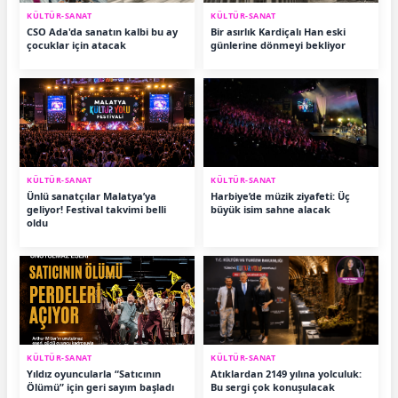
KÜLTÜR-SANAT
KÜLTÜR-SANAT
CSO Ada'da sanatın kalbi bu ay
Bir asırlık Kardiçalı Han eski
çocuklar için atacak
günlerine dönmeyi bekliyor
KÜLTÜR-SANAT
KÜLTÜR-SANAT
Ünlü sanatçılar Malatya’ya
Harbiye’de müzik ziyafeti: Üç
geliyor! Festival takvimi belli
büyük isim sahne alacak
oldu
KÜLTÜR-SANAT
KÜLTÜR-SANAT
Yıldız oyuncularla “Satıcının
Atıklardan 2149 yılına yolculuk:
Ölümü” için geri sayım başladı
Bu sergi çok konuşulacak