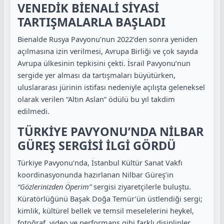
VENEDİK BİENALİ SİYASİ
TARTIŞMALARLA BAŞLADI
Bienalde Rusya Pavyonu’nun 2022’den sonra yeniden
açılmasına izin verilmesi, Avrupa Birliği ve çok sayıda
Avrupa ülkesinin tepkisini çekti. İsrail Pavyonu’nun
sergide yer alması da tartışmaları büyütürken,
uluslararası jürinin istifası nedeniyle açılışta geleneksel
olarak verilen “Altın Aslan” ödülü bu yıl takdim
edilmedi.
TÜRKİYE PAVYONU’NDA NİLBAR
GÜREŞ SERGİSİ İLGİ GÖRDÜ
Türkiye Pavyonu’nda, İstanbul Kültür Sanat Vakfı
koordinasyonunda hazırlanan Nilbar Güreş’in
“Gözlerinizden Öperim”
sergisi ziyaretçilerle buluştu.
Küratörlüğünü Başak Doğa Temür’ün üstlendiği sergi;
kimlik, kültürel bellek ve temsil meselelerini heykel,
fotoğraf, video ve performans gibi farklı disiplinler