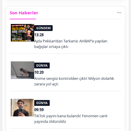
Son Haberler
GÜNDEM
13:28
Ajda Pekkan’dan Tarkan’a: AHBAP’a yapılan
bağışlar ortaya çıktı
DÜNYA
10:20
Anime sevgisi kontrolden çıktı! Milyon dolarlık
zarara yol açtı
DÜNYA
09:59
TikTok yayını kana bulandı! Fenomen canlı
yayında öldürüldü