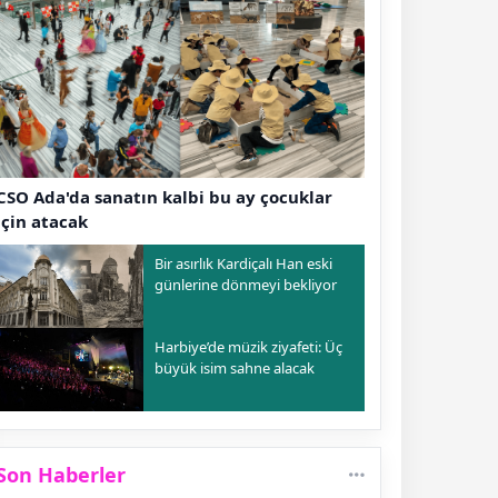
CSO Ada'da sanatın kalbi bu ay çocuklar
için atacak
Bir asırlık Kardiçalı Han eski
günlerine dönmeyi bekliyor
Harbiye’de müzik ziyafeti: Üç
büyük isim sahne alacak
Son Haberler