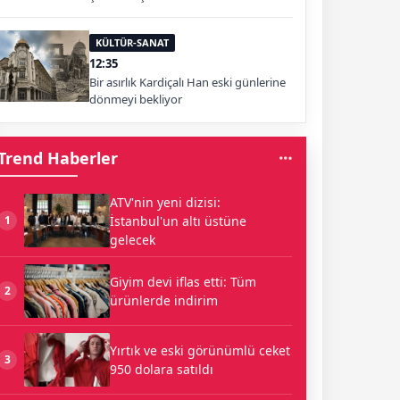
KÜLTÜR-SANAT
12:35
Bir asırlık Kardiçalı Han eski günlerine
dönmeyi bekliyor
Trend Haberler
ATV'nin yeni dizisi:
İstanbul'un altı üstüne
1
gelecek
Giyim devi iflas etti: Tüm
2
ürünlerde indirim
Yırtık ve eski görünümlü ceket
3
950 dolara satıldı