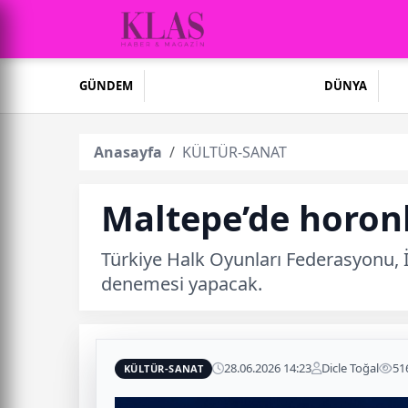
GÜNDEM
DÜNYA
Anasayfa
KÜLTÜR-SANAT
Maltepe’de horon
Türkiye Halk Oyunları Federasyonu, 
denemesi yapacak.
28.06.2026 14:23
Dicle Toğal
51
KÜLTÜR-SANAT