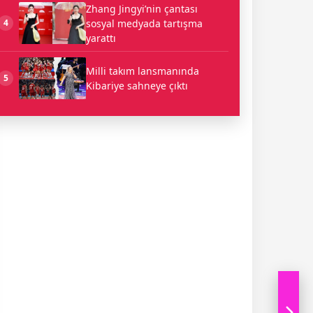
Zhang Jingyi’nin çantası
sosyal medyada tartışma
4
yarattı
Milli takım lansmanında
5
Kibariye sahneye çıktı