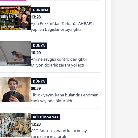
GÜNDEM
13:28
Ajda Pekkan’dan Tarkan’a: AHBAP’a
yapılan bağışlar ortaya çıktı
DÜNYA
10:20
Anime sevgisi kontrolden çıktı!
Milyon dolarlık zarara yol açtı
DÜNYA
09:59
TikTok yayını kana bulandı! Fenomen
canlı yayında öldürüldü
KÜLTÜR-SANAT
13:23
CSO Ada'da sanatın kalbi bu ay
çocuklar için atacak