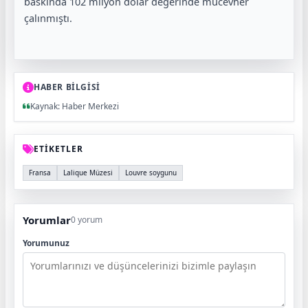
baskında 102 milyon dolar değerinde mücevher
çalınmıştı.
HABER BİLGİSİ
Kaynak: Haber Merkezi
ETİKETLER
Fransa
Lalique Müzesi
Louvre soygunu
Yorumlar
0 yorum
Yorumunuz