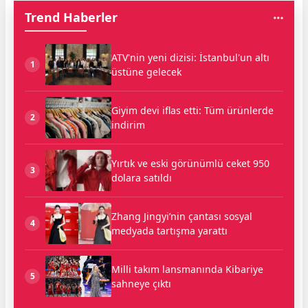
Trend Haberler
ATV'nin yeni dizisi: İstanbul'un altı
1
üstüne gelecek
Giyim devi iflas etti: Tüm ürünlerde
2
indirim
Yırtık ve eski görünümlü ceket 950
3
dolara satıldı
Zhang Jingyi’nin çantası sosyal
4
medyada tartışma yarattı
Milli takım lansmanında Kibariye
5
sahneye çıktı