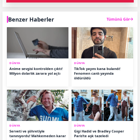
Benzer Haberler
Tümünü Gör
DÜNYA
DÜNYA
Anime sevgisi kontrolden çıktı!
TikTok yayını kana bulandı!
Milyon dolarlık zarara yol açtı
Fenomen canlı yayında
öldürüldü
DÜNYA
DÜNYA
Serveti ve şöhretiyle
Gigi Hadid ve Bradley Cooper
tanınıyordu! Mahkemeden karar
Paris’te aşk tazeledi