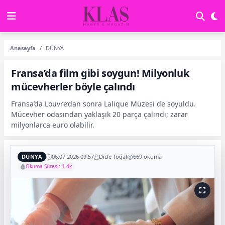
Anasayfa
DÜNYA
Fransa’da film gibi soygun! Milyonluk
mücevherler böyle çalındı
Fransa’da Louvre’dan sonra Lalique Müzesi de soyuldu.
Mücevher odasından yaklaşık 20 parça çalındı; zarar
milyonlarca euro olabilir.
DÜNYA
06.07.2026 09:57
Dicle Toğal
669 okuma
Okuma Süresi: 1 dk