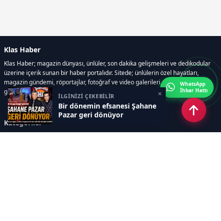
Klas Haber
Klas Haber; magazin dünyası, ünlüler, son dakika gelişmeleri ve dedikodular
üzerine içerik sunan bir haber portalıdır. Sitede; ünlülerin özel hayatları,
magazin gündemi, röportajlar, fotoğraf ve video galerileri, resmi ilanlar, e-
WhatsApp
İhbar Hattı
gazete gibi geniş bir içerik yelpazesi bulunur.
×
İLGİNİZİ ÇEKEBİLİR
Bir dönemin efsanesi Şahane
Pazar geri dönüyor
Kategoriler
GÜNDEM
DÜNYA
ASTROLOJİ
MODA
KÜLTÜR-SANAT
Sayfalar
AÇIK RIZA METNİ
ÇEREZ POLİTİKASI