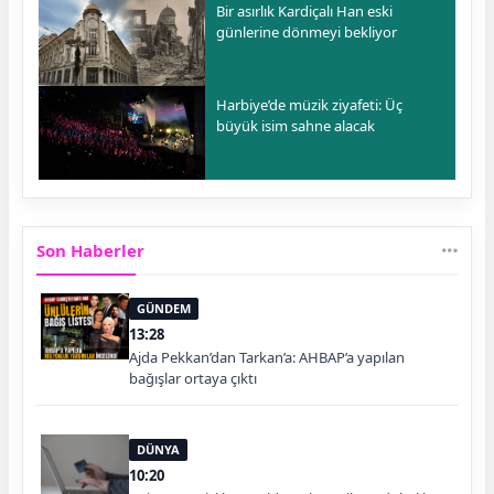
Bir asırlık Kardiçalı Han eski
günlerine dönmeyi bekliyor
Harbiye’de müzik ziyafeti: Üç
büyük isim sahne alacak
Son Haberler
GÜNDEM
13:28
Ajda Pekkan’dan Tarkan’a: AHBAP’a yapılan
bağışlar ortaya çıktı
DÜNYA
10:20