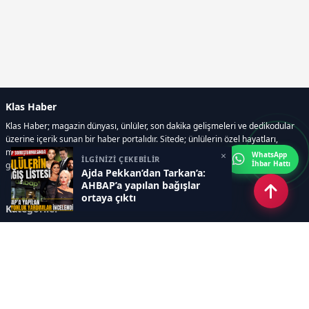
Klas Haber
Klas Haber; magazin dünyası, ünlüler, son dakika gelişmeleri ve dedikodular
üzerine içerik sunan bir haber portalıdır. Sitede; ünlülerin özel hayatları,
magazin gündemi, röportajlar, fotoğraf ve video galerileri, resmi ilanlar, e-
×
WhatsApp
İLGİNİZİ ÇEKEBİLİR
İhbar Hattı
gazete gibi geniş bir içerik yelpazesi bulunur.
Ajda Pekkan’dan Tarkan’a:
AHBAP’a yapılan bağışlar
ortaya çıktı
Kategoriler
GÜNDEM
DÜNYA
ASTROLOJİ
MODA
KÜLTÜR-SANAT