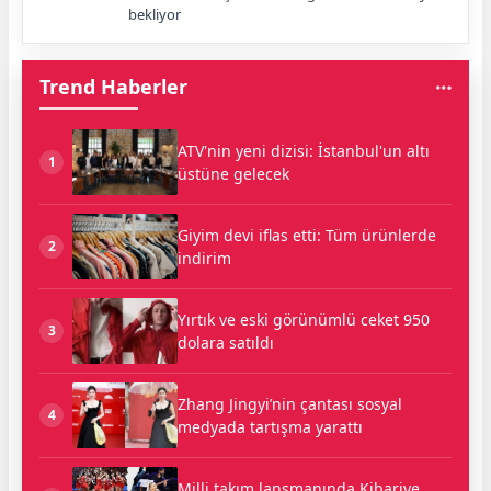
bekliyor
Trend Haberler
ATV'nin yeni dizisi: İstanbul'un altı
1
üstüne gelecek
Giyim devi iflas etti: Tüm ürünlerde
2
indirim
Yırtık ve eski görünümlü ceket 950
3
dolara satıldı
Zhang Jingyi’nin çantası sosyal
4
medyada tartışma yarattı
Milli takım lansmanında Kibariye