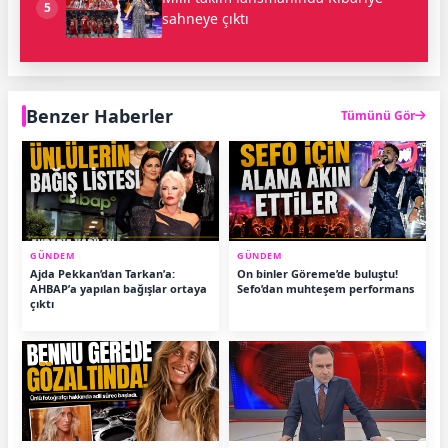
5
sahneye çıktı
Benzer Haberler
Tümünü Gör
GÜNDEM
GÜNDEM
Ajda Pekkan’dan Tarkan’a:
On binler Göreme’de buluştu!
AHBAP’a yapılan bağışlar ortaya
Sefo’dan muhteşem performans
çıktı