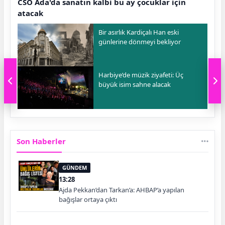
CSO Ada'da sanatın kalbi bu ay çocuklar için
atacak
Bir asırlık Kardiçalı Han eski
günlerine dönmeyi bekliyor
Harbiye’de müzik ziyafeti: Üç
büyük isim sahne alacak
Son Haberler
GÜNDEM
13:28
Ajda Pekkan’dan Tarkan’a: AHBAP’a yapılan
bağışlar ortaya çıktı