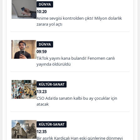
DÜNYA
10:20
Anime sevgisi kontrolden çıktı! Milyon dolarlık
zarara yol açtı
DÜNYA
09:59
TikTok yayını kana bulandı! Fenomen canlı
yayında öldürüldü
KÜLTÜR-SANAT
13:23
CSO Ada'da sanatın kalbi bu ay çocuklar için
atacak
KÜLTÜR-SANAT
12:35
Bir asırlık Kardiçalı Han eski günlerine dönmeyi