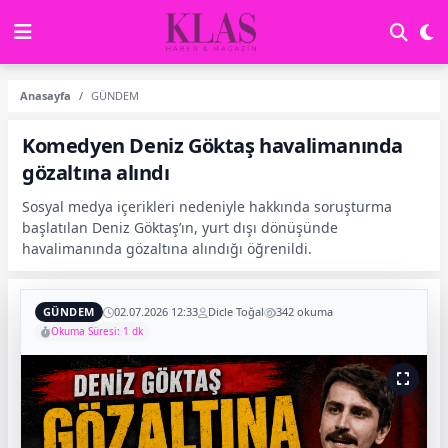
Anasayfa
GÜNDEM
Komedyen Deniz Göktaş havalimanında
gözaltına alındı
Sosyal medya içerikleri nedeniyle hakkında soruşturma
başlatılan Deniz Göktaş’ın, yurt dışı dönüşünde
havalimanında gözaltına alındığı öğrenildi.
GÜNDEM
02.07.2026 12:33
Dicle Toğal
342 okuma
Okuma Süresi: 1 dk