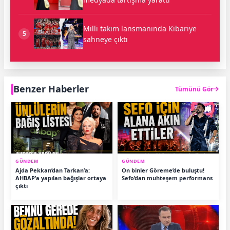
Milli takım lansmanında Kibariye
5
sahneye çıktı
Benzer Haberler
Tümünü Gör
GÜNDEM
GÜNDEM
Ajda Pekkan’dan Tarkan’a:
On binler Göreme’de buluştu!
AHBAP’a yapılan bağışlar ortaya
Sefo’dan muhteşem performans
çıktı