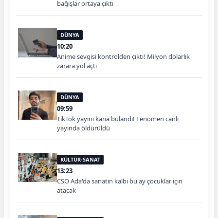
bağışlar ortaya çıktı
DÜNYA
10:20
Anime sevgisi kontrolden çıktı! Milyon dolarlık
zarara yol açtı
DÜNYA
09:59
TikTok yayını kana bulandı! Fenomen canlı
yayında öldürüldü
KÜLTÜR-SANAT
13:23
CSO Ada'da sanatın kalbi bu ay çocuklar için
atacak