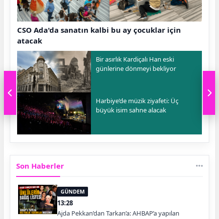
CSO Ada'da sanatın kalbi bu ay çocuklar için
atacak
Bir asırlık Kardiçalı Han eski
günlerine dönmeyi bekliyor
Harbiye’de müzik ziyafeti: Üç
büyük isim sahne alacak
Son Haberler
GÜNDEM
13:28
Ajda Pekkan’dan Tarkan’a: AHBAP’a yapılan