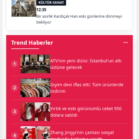
KÜLTÜR-SANAT
12:35
Bir asırlık Kardiçalı Han eski günlerine dönmeyi
bekliyor
Trend Haberler
ATV'nin yeni dizisi: İstanbul'un altı
1
üstüne gelecek
Giyim devi iflas etti: Tüm ürünlerde
2
indirim
Yırtık ve eski görünümlü ceket 950
3
dolara satıldı
Zhang Jingyi’nin çantası sosyal
4
medyada tartışma yarattı