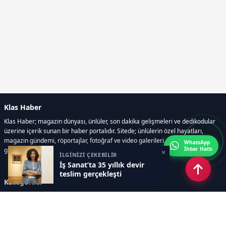
Klas Haber
Klas Haber; magazin dünyası, ünlüler, son dakika gelişmeleri ve dedikodular
üzerine içerik sunan bir haber portalıdır. Sitede; ünlülerin özel hayatları,
magazin gündemi, röportajlar, fotoğraf ve video galerileri, resmi ilanlar, e-
WhatsApp
İhbar Hattı
gazete gibi geniş bir içerik yelpazesi bulunur.
×
İLGİNİZİ ÇEKEBİLİR
İş Sanat’ta 35 yıllık devir
teslim gerçekleşti
Kategoriler
GÜNDEM
DÜNYA
ASTROLOJİ
MODA