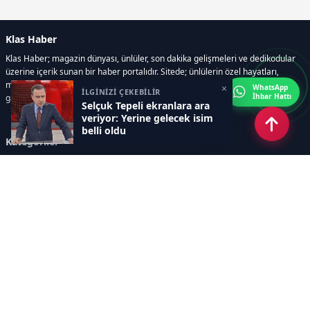
Klas Haber
Klas Haber; magazin dünyası, ünlüler, son dakika gelişmeleri ve dedikodular
üzerine içerik sunan bir haber portalıdır. Sitede; ünlülerin özel hayatları,
magazin gündemi, röportajlar, fotoğraf ve video galerileri, resmi ilanlar, e-
×
WhatsApp
İLGİNİZİ ÇEKEBİLİR
İhbar Hattı
gazete gibi geniş bir içerik yelpazesi bulunur.
Selçuk Tepeli ekranlara ara
veriyor: Yerine gelecek isim
belli oldu
Kategoriler
GÜNDEM
DÜNYA
ASTROLOJİ
MODA
KÜLTÜR-SANAT
Sayfalar
AÇIK RIZA METNİ
ÇEREZ POLİTİKASI
AYDINLATMA METNİ
VERİ İHLALİ PROSEDÜRÜ