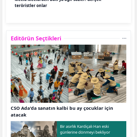
teröristler onlar
Editörün Seçtikleri
CSO Ada'da sanatın kalbi bu ay çocuklar için
atacak
Bir asırlık Kardiçalı Han eski
günlerine dönmeyi bekliyor