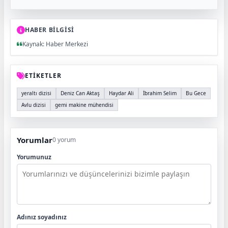
HABER BİLGİSİ
Kaynak: Haber Merkezi
ETİKETLER
yeraltı dizisi
Deniz Can Aktaş
Haydar Ali
İbrahim Selim
Bu Gece
Avlu dizisi
gemi makine mühendisi
Yorumlar
0 yorum
Yorumunuz
Adınız soyadınız