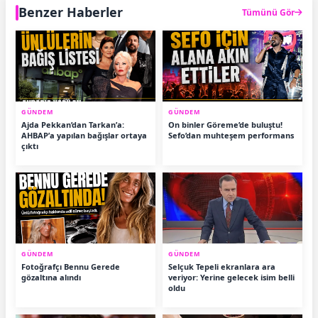
Benzer Haberler
Tümünü Gör
GÜNDEM
GÜNDEM
Ajda Pekkan’dan Tarkan’a:
On binler Göreme’de buluştu!
AHBAP’a yapılan bağışlar ortaya
Sefo’dan muhteşem performans
çıktı
GÜNDEM
GÜNDEM
Fotoğrafçı Bennu Gerede
Selçuk Tepeli ekranlara ara
gözaltına alındı
veriyor: Yerine gelecek isim belli
oldu