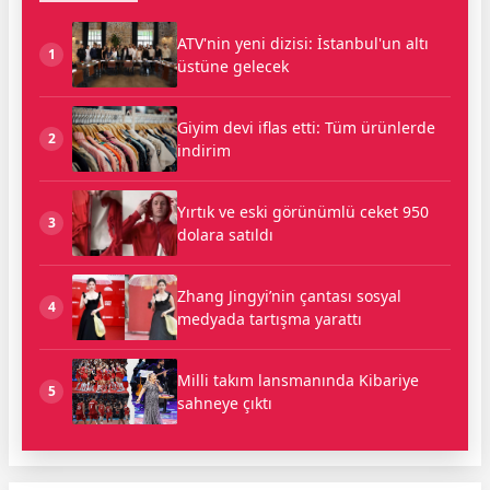
ATV'nin yeni dizisi: İstanbul'un altı
1
üstüne gelecek
Giyim devi iflas etti: Tüm ürünlerde
2
indirim
Yırtık ve eski görünümlü ceket 950
3
dolara satıldı
Zhang Jingyi’nin çantası sosyal
4
medyada tartışma yarattı
Milli takım lansmanında Kibariye
5
sahneye çıktı