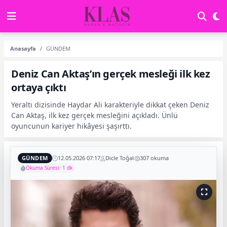
Anasayfa
GÜNDEM
Deniz Can Aktaş’ın gerçek mesleği ilk kez
ortaya çıktı
Yeraltı dizisinde Haydar Ali karakteriyle dikkat çeken Deniz
Can Aktaş, ilk kez gerçek mesleğini açıkladı. Ünlü
oyuncunun kariyer hikâyesi şaşırttı.
GÜNDEM
12.05.2026 07:17
Dicle Toğal
307 okuma
Okuma Süresi: 1 dk