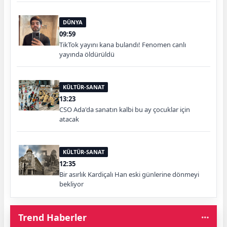
DÜNYA
09:59
TikTok yayını kana bulandı! Fenomen canlı
yayında öldürüldü
KÜLTÜR-SANAT
13:23
CSO Ada'da sanatın kalbi bu ay çocuklar için
atacak
KÜLTÜR-SANAT
12:35
Bir asırlık Kardiçalı Han eski günlerine dönmeyi
bekliyor
Trend Haberler