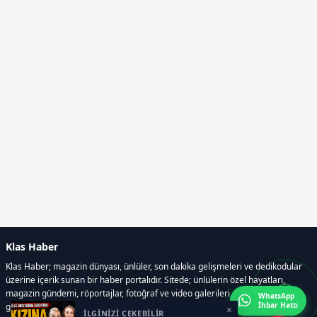
Klas Haber
Klas Haber; magazin dünyası, ünlüler, son dakika gelişmeleri ve dedikodular
üzerine içerik sunan bir haber portalıdır. Sitede; ünlülerin özel hayatları,
magazin gündemi, röportajlar, fotoğraf ve video galerileri, resmi ilanlar, e-
WhatsApp
İhbar Hattı
gazete gibi geniş bir içerik yelpazesi bulunur.
×
İLGİNİZİ ÇEKEBİLİR