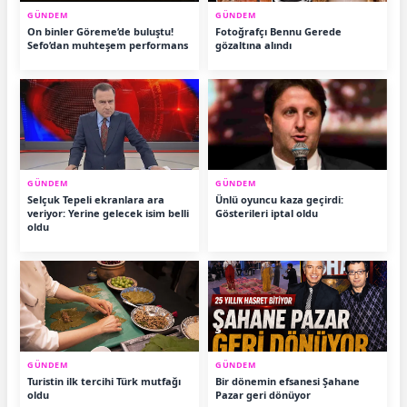
GÜNDEM
GÜNDEM
On binler Göreme’de buluştu!
Fotoğrafçı Bennu Gerede
Sefo’dan muhteşem performans
gözaltına alındı
GÜNDEM
GÜNDEM
Selçuk Tepeli ekranlara ara
Ünlü oyuncu kaza geçirdi:
veriyor: Yerine gelecek isim belli
Gösterileri iptal oldu
oldu
GÜNDEM
GÜNDEM
Turistin ilk tercihi Türk mutfağı
Bir dönemin efsanesi Şahane
oldu
Pazar geri dönüyor