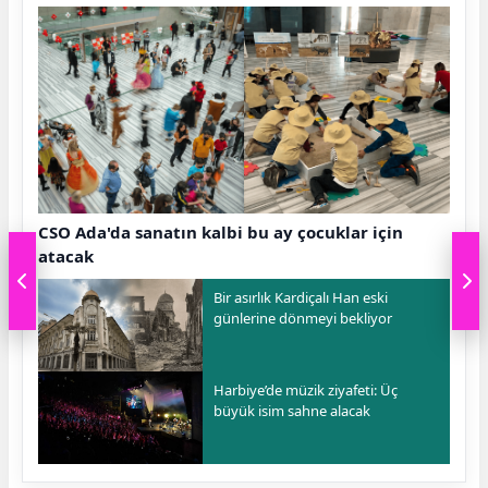
CSO Ada'da sanatın kalbi bu ay çocuklar için
atacak
Bir asırlık Kardiçalı Han eski
günlerine dönmeyi bekliyor
Harbiye’de müzik ziyafeti: Üç
büyük isim sahne alacak