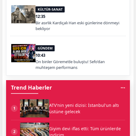
KÜLTÜR-SANAT
12:35
Bir asırlık Kardiçalı Han eski günlerine dönmeyi
bekliyor
GÜNDEM
10:43
On binler Göreme’de buluştu! Sefo’dan
muhteşem performans
Trend Haberler
ATV'nin yeni dizisi: İstanbul'un altı
1
üstüne gelecek
Giyim devi iflas etti: Tüm ürünlerde
2
indirim