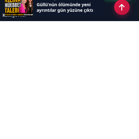
Güllü’nün ölümünde yeni
ayrıntılar gün yüzüne çıktı
Kategoriler
GÜNDEM
DÜNYA
ASTROLOJİ
MODA
KÜLTÜR-SANAT
Sayfalar
AÇIK RIZA METNİ
ÇEREZ POLİTİKASI
AYDINLATMA METNİ
VERİ İHLALİ PROSEDÜRÜ
VERİ SAKLAMA VE İMHA
İletişim
POLİTİKASI
RSS
Sitemap
İletişim