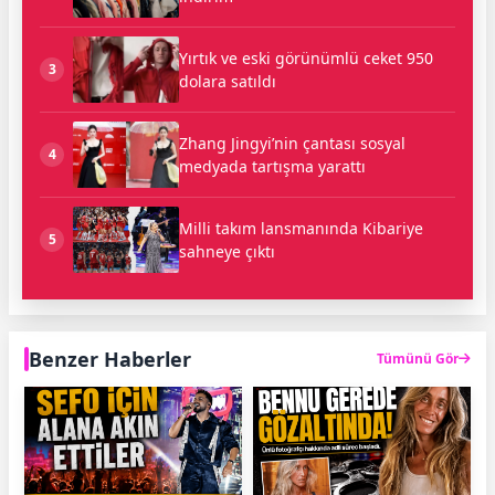
Yırtık ve eski görünümlü ceket 950
3
dolara satıldı
Zhang Jingyi’nin çantası sosyal
4
medyada tartışma yarattı
Milli takım lansmanında Kibariye
5
sahneye çıktı
Benzer Haberler
Tümünü Gör