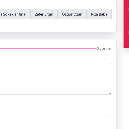
a Sokaklar final
Zafer Ergin
Özgür Ozan
Rıza Baba
0 yorum