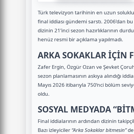
Türk televizyon tarihinin en uzun soluklu
final iddiası gündemi sarstı. 2006’dan bu
dizinin 21’inci sezon hazırlıklarının du
henüz resmi bir açıklama yapılmadı.
ARKA SOKAKLAR İÇİN 
Zafer Ergin, Özgür Ozan ve Şevket Çoruh g
sezon planlamasının askıya alındığı iddia
Mayıs 2026 itibarıyla 750’nci bölüm sev
oldu.
SOSYAL MEDYADA “BİTM
Final iddialarının ardından dizinin takip
Bazı izleyiciler
“Arka Sokaklar bitmesin”
der