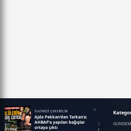
×
İLGİNİZİ ÇEKEBİLİR
Klas Haber
Kategor
Ajda Pekkan’dan Tarkan’a:
AHBAP’a yapılan bağışlar
Klas Haber; magazin dünyası, ünlüler,
GÜNDE
ortaya çıktı
son dakika gelişmeleri ve dedikodular