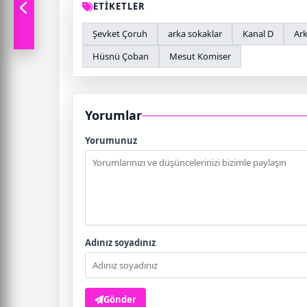
ETİKETLER
Şevket Çoruh
arka sokaklar
Kanal D
Ark
Hüsnü Çoban
Mesut Komiser
Yorumlar
Yorumunuz
Adınız soyadınız
Gönder