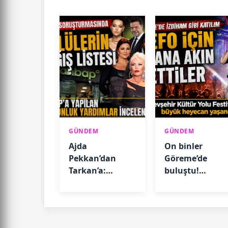
GÜNDEM
GÜNDEM
Ajda
On binler
Pekkan’dan
Göreme’de
Tarkan’a:
buluştu!
AHBAP’a yapılan
Sefo’dan
bağışlar ortaya
muhteşem
çıktı
performans