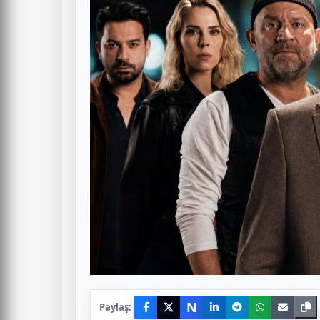
N
Paylaş: