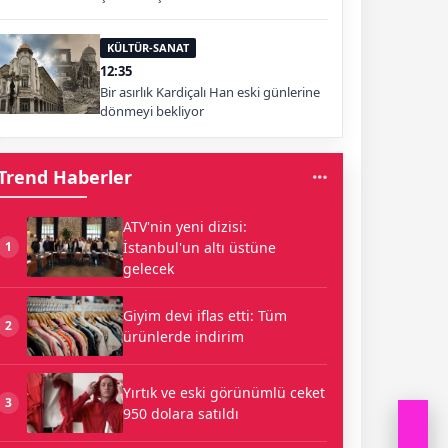
KÜLTÜR-SANAT
12:35
Bir asırlık Kardiçalı Han eski günlerine
dönmeyi bekliyor
Trend Haberler
ATV'nin yeni dizisi:
İstanbul'un altı üstüne
1
gelecek
Giyim devi iflas etti: Tüm
2
ürünlerde indirim
Yırtık ve eski görünümlü ceket
3
950 dolara satıldı