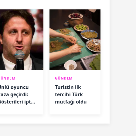
GÜNDEM
GÜNDEM
Ünlü oyuncu
Turistin ilk
kaza geçirdi:
tercihi Türk
österileri iptal
mutfağı oldu
oldu