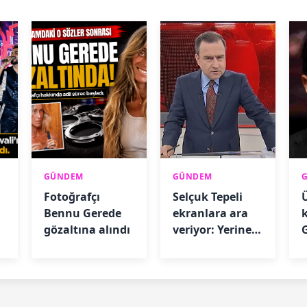
GÜNDEM
GÜNDEM
Fotoğrafçı
Selçuk Tepeli
Bennu Gerede
ekranlara ara
gözaltına alındı
veriyor: Yerine
G
gelecek isim
belli oldu