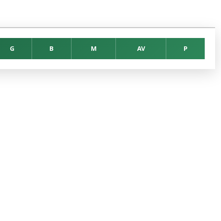
G
B
M
AV
P