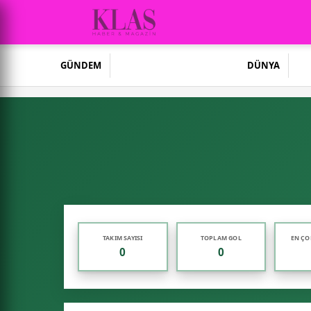
GÜNDEM
DÜNYA
TAKIM SAYISI
TOPLAM GOL
EN ÇO
0
0