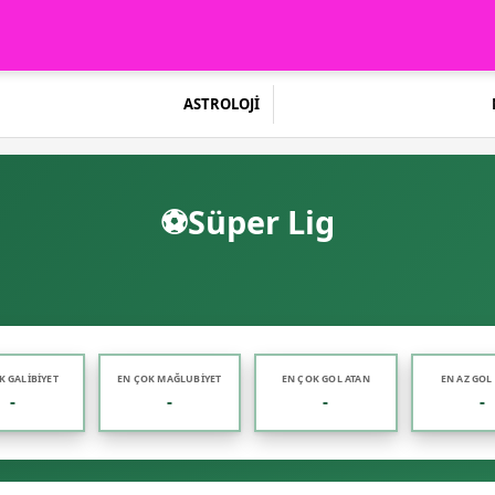
ASTROLOJİ
⚽
Süper Lig
K GALIBIYET
EN ÇOK MAĞLUBIYET
EN ÇOK GOL ATAN
EN AZ GOL
-
-
-
-