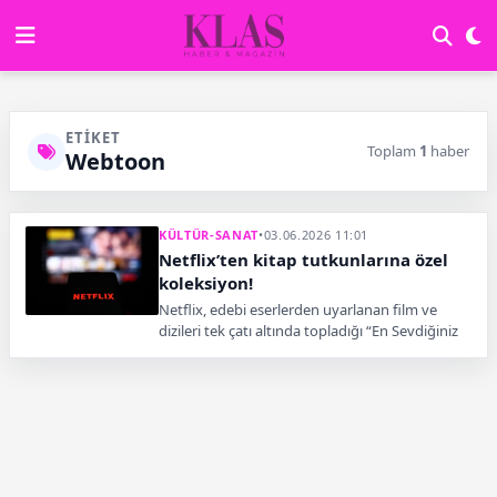
ETIKET
Toplam
1
haber
Webtoon
KÜLTÜR-SANAT
•
03.06.2026 11:01
Netflix’ten kitap tutkunlarına özel
koleksiyon!
Netflix, edebi eserlerden uyarlanan film ve
dizileri tek çatı altında topladığı “En Sevdiğiniz
Kitapları İzleyin” koleksiyonunu kullanıcılarla
buluşturdu.