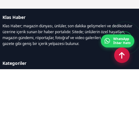
Klas Haber
Klas Haber; magazin dünyası, ünlüler, son dakika gelişmeleri ve dedikodular
üzerine içerik sunan bir haber portalıdır. Sitede; ünlülerin özel hayatları,
magazin gündemi, röportajlar, fotoğraf ve video galerileri, resmi ilanlar, e-
WhatsApp
İhbar Hattı
gazete gibi geniş bir içerik yelpazesi bulunur.
Kategoriler
GÜNDEM
DÜNYA
ASTROLOJİ
MODA
KÜLTÜR-SANAT
Sayfalar
AÇIK RIZA METNİ
ÇEREZ POLİTİKASI
AYDINLATMA METNİ
VERİ İHLALİ PROSEDÜRÜ