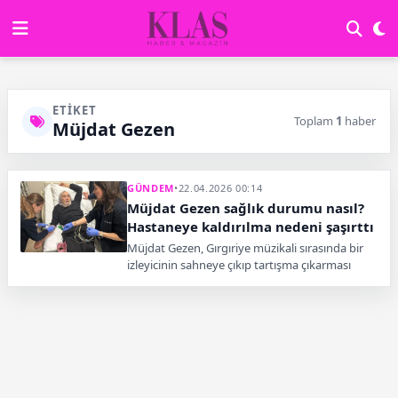
ETIKET
Toplam
1
haber
Müjdat Gezen
GÜNDEM
•
22.04.2026 00:14
Müjdat Gezen sağlık durumu nasıl?
Hastaneye kaldırılma nedeni şaşırttı
Müjdat Gezen, Gırgıriye müzikali sırasında bir
izleyicinin sahneye çıkıp tartışma çıkarması
üzerine rahatsızlanarak hastaneye kaldırıldı.
Oyun ertelenirken ekibi olayda provokasyon
şüphesi olduğunu belirtti.