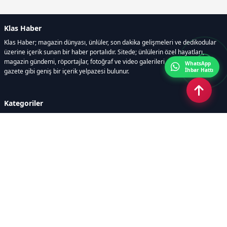
Klas Haber
Klas Haber; magazin dünyası, ünlüler, son dakika gelişmeleri ve dedikodular
üzerine içerik sunan bir haber portalıdır. Sitede; ünlülerin özel hayatları,
magazin gündemi, röportajlar, fotoğraf ve video galerileri, resmi ilanlar, e-
WhatsApp
İhbar Hattı
gazete gibi geniş bir içerik yelpazesi bulunur.
Kategoriler
GÜNDEM
DÜNYA
ASTROLOJİ
MODA
KÜLTÜR-SANAT
Sayfalar
AÇIK RIZA METNİ
ÇEREZ POLİTİKASI
AYDINLATMA METNİ
VERİ İHLALİ PROSEDÜRÜ